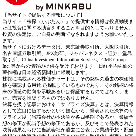
【当サイトで提供する情報について】
当サイト「株探（かぶたん）」で提供する情報は投資勧誘ま
たは投資に関する助言をすることを目的としておりません。
投資の決定は、ご自身の判断でなされますようお願いいたし
ます。
当サイトにおけるデータは、東京証券取引所、大阪取引所、
名古屋証券取引所、JPX総研、ジャパンネクスト証券、堂島
取引所、China Investment Information Services、CME Group
Inc. 等からの情報の提供を受けております。日経平均株価の
著作権は日本経済新聞社に帰属します。
株探に掲載される株価チャートは、その銘柄の過去の株価推
移を確認する用途で掲載しているものであり、その銘柄の将
来の価値の動向を示唆あるいは保証するものではなく、ま
た、売買を推奨するものではありません。
決算を扱う記事における「サプライズ決算」とは、決算情報
として注目に値するかという観点から、発表された決算のサ
プライズ度（当該会社の本決算か各四半期であるか、業績予
想の修正か配当予想の修正であるか、及びそこで発表された
決算結果ならびに当該会社が過去に公表した業績予想・配当