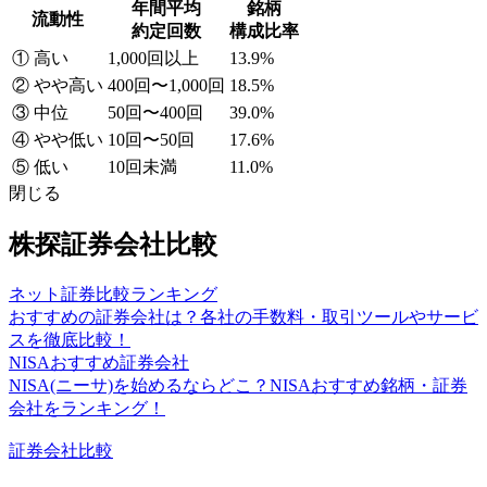
年間平均
銘柄
流動性
約定回数
構成比率
① 高い
1,000回以上
13.9%
② やや高い
400回〜1,000回
18.5%
③ 中位
50回〜400回
39.0%
④ やや低い
10回〜50回
17.6%
⑤ 低い
10回未満
11.0%
閉じる
株探証券会社比較
ネット証券比較ランキング
おすすめの証券会社は？各社の手数料・取引ツールやサービ
スを徹底比較！
NISAおすすめ証券会社
NISA(ニーサ)を始めるならどこ？NISAおすすめ銘柄・証券
会社をランキング！
証券会社比較