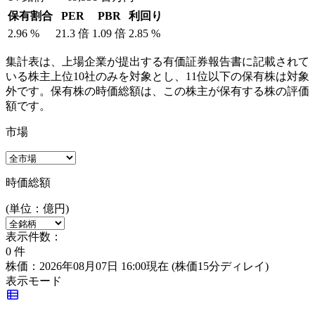
保有割合
PER
PBR
利回り
2.96
%
21.3
倍
1.09
倍
2.85
%
集計表は、上場企業が提出する有価証券報告書に記載されて
いる株主上位10社のみを対象とし、11位以下の保有株は対象
外です。保有株の時価総額は、この株主が保有する株の評価
額です。
市場
時価総額
(単位：億円)
表示件数：
0
件
株価：2026年08月07日 16:00現在
(株価15分ディレイ)
表示モード