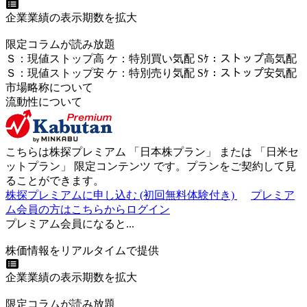
企業業績の表示期数を拡大
限定コラムが読み放題
Ｓ
：
現値ストップ高
ケ
：
特別買い気配
Sｹ
：
ストップ高気配
Ｓ
：
現値ストップ安
ケ
：
特別売
り
気配
Sｹ
：
ストップ安気配
市場略称について
流動性について
こちらは株探プレミアム 「
日本株プラン
」 または 「
日米セ
ットプラン
」
限定コンテンツ
です。プランをご契約して見
ることができます。
株探プレミアムに申し込む
(初回無料体験付き)
プレミア
ム会員の方はこちらからログイン
プレミアム会員になると...
株価情報をリアルタイムで提供
企業業績の表示期数を拡大
限定コラムが読み放題