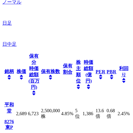
ノーマル
日足
日中足
保有
分
株
時価
保有
時価
主
総額
利回
銘柄
株価
保有株数
PER
PBR
割合
総額
順
(億
り
(百万
位
円)
円)
平和
2,500,000
5
13.6
0.68
堂
2,689
6,723
4.85
%
1,386
2.45
%
株
位
倍
倍
8276
東P