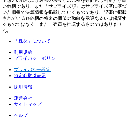
予想との比較及び過去の決算との比較を数値化し判定）が高
い銘柄であり、また「サプライズ順」はサプライズ度に基づ
いた順番で決算情報を掲載しているものであり、記事に掲載
されている各銘柄の将来の価値の動向を示唆あるいは保証す
るものではなく、また、売買を推奨するものではありませ
ん。
「株探」について
|
利用規約
プライバシーポリシー
|
プライバシー設定
特定商取引表示
|
採用情報
|
運営会社
サイトマップ
|
ヘルプ