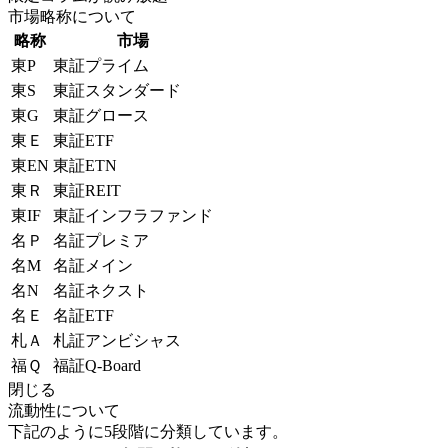
市場略称について
略称
市場
東P
東証プライム
東S
東証スタンダード
東G
東証グロース
東Ｅ
東証ETF
東EN
東証ETN
東Ｒ
東証REIT
東IF
東証インフラファンド
名Ｐ
名証プレミア
名M
名証メイン
名N
名証ネクスト
名Ｅ
名証ETF
札Ａ
札証アンビシャス
福Ｑ
福証Q-Board
閉じる
流動性について
下記のように5段階に分類しています。