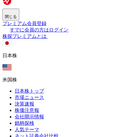
閉じる
プレミアム会員登録
すでに会員の方はログイン
株探プレミアムとは
日本株
米国株
日本株トップ
市場ニュース
決算速報
株価注意報
会社開示情報
銘柄探検
人気テーマ
ネット証券会社比較