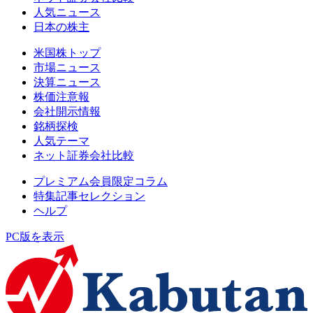
人気ニュース
日本の株主
米国株トップ
市場ニュース
決算ニュース
株価注意報
会社開示情報
銘柄探検
人気テーマ
ネット証券会社比較
プレミアム会員限定コラム
特集記事セレクション
ヘルプ
PC版を表示