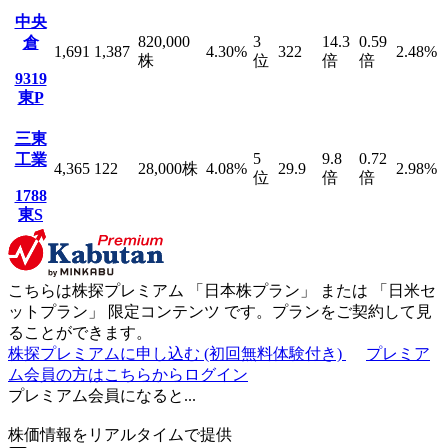
中央
820,000
3
14.3
0.59
倉
1,691
1,387
4.30
%
322
2.48
%
株
位
倍
倍
9319
東P
三東
5
9.8
0.72
工業
4,365
122
28,000
株
4.08
%
29.9
2.98
%
位
倍
倍
1788
東S
こちらは株探プレミアム 「
日本株プラン
」 または 「
日米セ
ットプラン
」
限定コンテンツ
です。プランをご契約して見
ることができます。
株探プレミアムに申し込む
(初回無料体験付き)
プレミア
ム会員の方はこちらからログイン
プレミアム会員になると...
株価情報をリアルタイムで提供