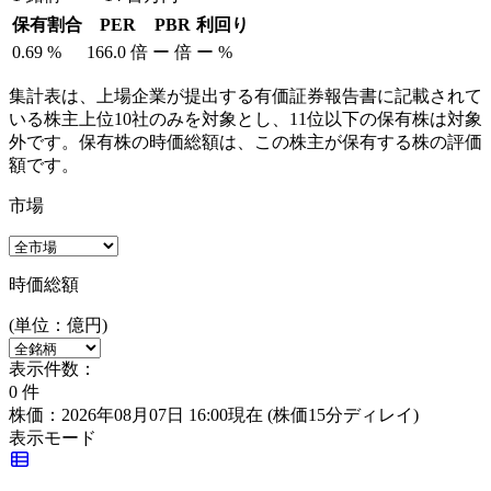
保有割合
PER
PBR
利回り
0.69
%
166.0
倍
ー
倍
ー
%
集計表は、上場企業が提出する有価証券報告書に記載されて
いる株主上位10社のみを対象とし、11位以下の保有株は対象
外です。保有株の時価総額は、この株主が保有する株の評価
額です。
市場
時価総額
(単位：億円)
表示件数：
0
件
株価：2026年08月07日 16:00現在
(株価15分ディレイ)
表示モード