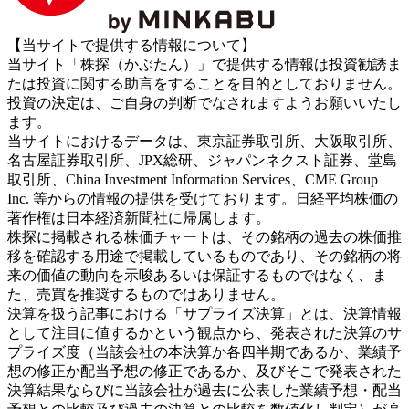
【当サイトで提供する情報について】
当サイト「株探（かぶたん）」で提供する情報は投資勧誘ま
たは投資に関する助言をすることを目的としておりません。
投資の決定は、ご自身の判断でなされますようお願いいたし
ます。
当サイトにおけるデータは、東京証券取引所、大阪取引所、
名古屋証券取引所、JPX総研、ジャパンネクスト証券、堂島
取引所、China Investment Information Services、CME Group
Inc. 等からの情報の提供を受けております。日経平均株価の
著作権は日本経済新聞社に帰属します。
株探に掲載される株価チャートは、その銘柄の過去の株価推
移を確認する用途で掲載しているものであり、その銘柄の将
来の価値の動向を示唆あるいは保証するものではなく、ま
た、売買を推奨するものではありません。
決算を扱う記事における「サプライズ決算」とは、決算情報
として注目に値するかという観点から、発表された決算のサ
プライズ度（当該会社の本決算か各四半期であるか、業績予
想の修正か配当予想の修正であるか、及びそこで発表された
決算結果ならびに当該会社が過去に公表した業績予想・配当