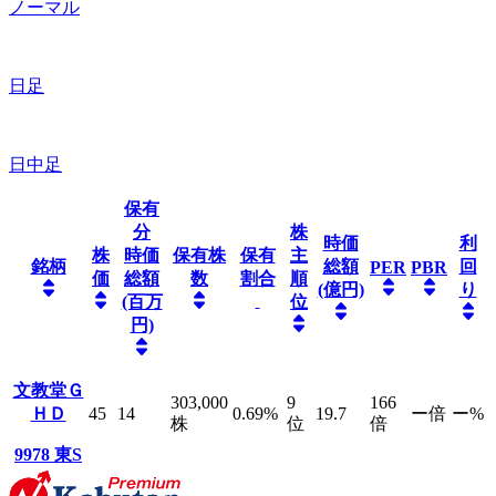
ノーマル
日足
日中足
保有
分
株
時価
利
株
時価
保有株
保有
主
銘柄
総額
回
PER
PBR
価
総額
数
割合
順
(億円)
り
(百万
位
円)
文教堂Ｇ
303,000
9
166
ＨＤ
45
14
0.69
%
19.7
ー
倍
ー
%
株
位
倍
9978
東S