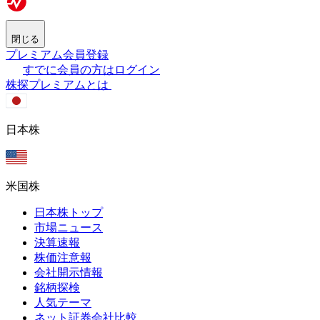
閉じる
プレミアム会員登録
すでに会員の方はログイン
株探プレミアムとは
日本株
米国株
日本株トップ
市場ニュース
決算速報
株価注意報
会社開示情報
銘柄探検
人気テーマ
ネット証券会社比較