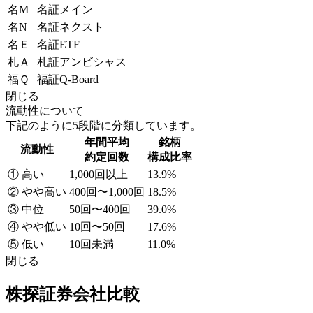
名M
名証メイン
名N
名証ネクスト
名Ｅ
名証ETF
札Ａ
札証アンビシャス
福Ｑ
福証Q-Board
閉じる
流動性について
下記のように5段階に分類しています。
年間平均
銘柄
流動性
約定回数
構成比率
① 高い
1,000回以上
13.9%
② やや高い
400回〜1,000回
18.5%
③ 中位
50回〜400回
39.0%
④ やや低い
10回〜50回
17.6%
⑤ 低い
10回未満
11.0%
閉じる
株探証券会社比較