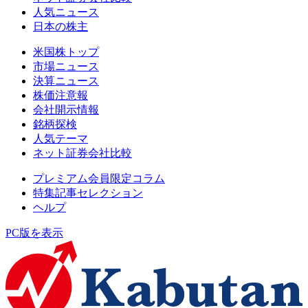
人気ニュース
日本の株主
米国株トップ
市場ニュース
決算ニュース
株価注意報
会社開示情報
銘柄探検
人気テーマ
ネット証券会社比較
プレミアム会員限定コラム
特集記事セレクション
ヘルプ
PC版を表示