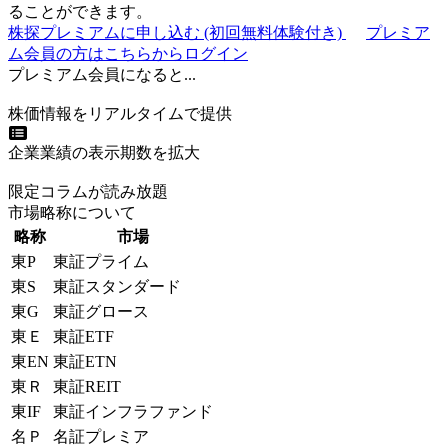
ることができます。
株探プレミアムに申し込む
(初回無料体験付き)
プレミア
ム会員の方はこちらからログイン
プレミアム会員になると...
株価情報をリアルタイムで提供
企業業績の表示期数を拡大
限定コラムが読み放題
市場略称について
略称
市場
東P
東証プライム
東S
東証スタンダード
東G
東証グロース
東Ｅ
東証ETF
東EN
東証ETN
東Ｒ
東証REIT
東IF
東証インフラファンド
名Ｐ
名証プレミア