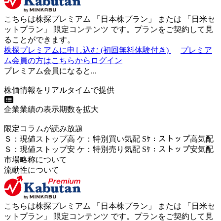
こちらは株探プレミアム 「
日本株プラン
」 または 「
日米セ
ットプラン
」
限定コンテンツ
です。プランをご契約して見
ることができます。
株探プレミアムに申し込む
(初回無料体験付き)
プレミア
ム会員の方はこちらからログイン
プレミアム会員になると...
株価情報をリアルタイムで提供
企業業績の表示期数を拡大
限定コラムが読み放題
Ｓ
：
現値ストップ高
ケ
：
特別買い気配
Sｹ
：
ストップ高気配
Ｓ
：
現値ストップ安
ケ
：
特別売
り
気配
Sｹ
：
ストップ安気配
市場略称について
流動性について
こちらは株探プレミアム 「
日本株プラン
」 または 「
日米セ
ットプラン
」
限定コンテンツ
です。プランをご契約して見