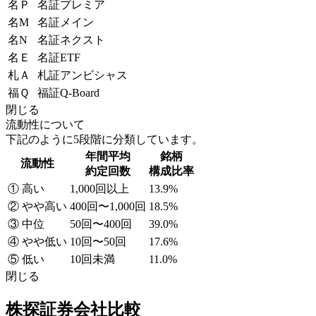
名Ｐ
名証プレミア
名M
名証メイン
名N
名証ネクスト
名Ｅ
名証ETF
札Ａ
札証アンビシャス
福Ｑ
福証Q-Board
閉じる
流動性について
下記のように5段階に分類しています。
年間平均
銘柄
流動性
約定回数
構成比率
① 高い
1,000回以上
13.9%
② やや高い
400回〜1,000回
18.5%
③ 中位
50回〜400回
39.0%
④ やや低い
10回〜50回
17.6%
⑤ 低い
10回未満
11.0%
閉じる
株探証券会社比較