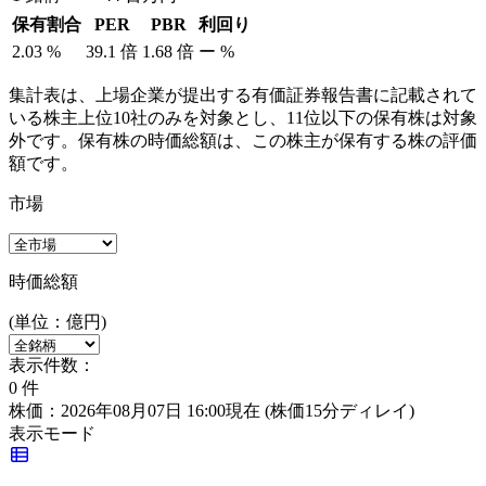
保有割合
PER
PBR
利回り
2.03
%
39.1
倍
1.68
倍
ー
%
集計表は、上場企業が提出する有価証券報告書に記載されて
いる株主上位10社のみを対象とし、11位以下の保有株は対象
外です。保有株の時価総額は、この株主が保有する株の評価
額です。
市場
時価総額
(単位：億円)
表示件数：
0
件
株価：2026年08月07日 16:00現在
(株価15分ディレイ)
表示モード