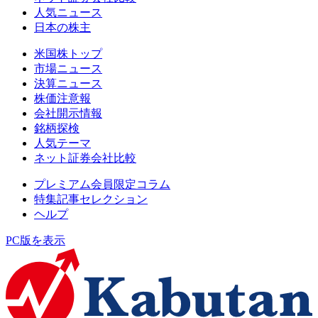
人気ニュース
日本の株主
米国株トップ
市場ニュース
決算ニュース
株価注意報
会社開示情報
銘柄探検
人気テーマ
ネット証券会社比較
プレミアム会員限定コラム
特集記事セレクション
ヘルプ
PC版を表示