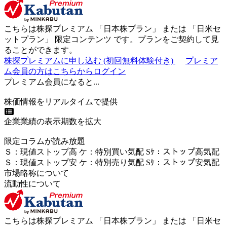
こちらは株探プレミアム 「
日本株プラン
」 または 「
日米セ
ットプラン
」
限定コンテンツ
です。プランをご契約して見
ることができます。
株探プレミアムに申し込む
(初回無料体験付き)
プレミア
ム会員の方はこちらからログイン
プレミアム会員になると...
株価情報をリアルタイムで提供
企業業績の表示期数を拡大
限定コラムが読み放題
Ｓ
：
現値ストップ高
ケ
：
特別買い気配
Sｹ
：
ストップ高気配
Ｓ
：
現値ストップ安
ケ
：
特別売
り
気配
Sｹ
：
ストップ安気配
市場略称について
流動性について
こちらは株探プレミアム 「
日本株プラン
」 または 「
日米セ