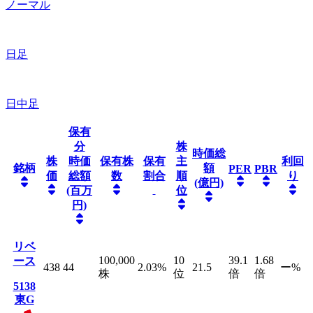
ノーマル
日足
日中足
保有
分
株
時価総
株
時価
保有株
保有
主
利回
銘柄
額
PER
PBR
価
総額
数
割合
順
り
(億円)
(百万
位
円)
リベ
100,000
10
39.1
1.68
ース
438
44
2.03
%
21.5
ー
%
株
位
倍
倍
5138
東G