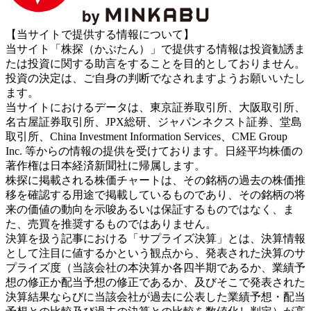
【当サイトで提供する情報について】
当サイト「株探（かぶたん）」で提供する情報は投資勧誘ま
たは投資に関する助言をすることを目的としておりません。
投資の決定は、ご自身の判断でなされますようお願いいたし
ます。
当サイトにおけるデータは、東京証券取引所、大阪取引所、
名古屋証券取引所、JPX総研、ジャパンネクスト証券、堂島
取引所、China Investment Information Services、CME Group
Inc. 等からの情報の提供を受けております。日経平均株価の
著作権は日本経済新聞社に帰属します。
株探に掲載される株価チャートは、その銘柄の過去の株価推
移を確認する用途で掲載しているものであり、その銘柄の将
来の価値の動向を示唆あるいは保証するものではなく、ま
た、売買を推奨するものではありません。
決算を扱う記事における「サプライズ決算」とは、決算情報
として注目に値するかという観点から、発表された決算のサ
プライズ度（当該会社の本決算か各四半期であるか、業績予
想の修正か配当予想の修正であるか、及びそこで発表された
決算結果ならびに当該会社が過去に公表した業績予想・配当