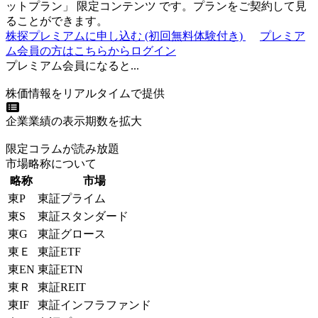
ットプラン
」
限定コンテンツ
です。プランをご契約して見
ることができます。
株探プレミアムに申し込む
(初回無料体験付き)
プレミア
ム会員の方はこちらからログイン
プレミアム会員になると...
株価情報をリアルタイムで提供
企業業績の表示期数を拡大
限定コラムが読み放題
市場略称について
略称
市場
東P
東証プライム
東S
東証スタンダード
東G
東証グロース
東Ｅ
東証ETF
東EN
東証ETN
東Ｒ
東証REIT
東IF
東証インフラファンド