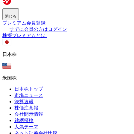
閉じる
プレミアム会員登録
すでに会員の方はログイン
株探プレミアムとは
日本株
米国株
日本株トップ
市場ニュース
決算速報
株価注意報
会社開示情報
銘柄探検
人気テーマ
ネット証券会社比較