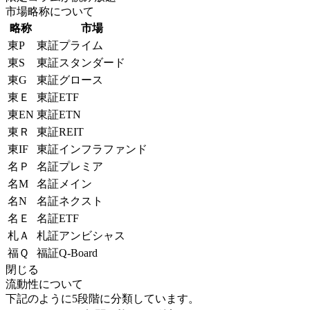
市場略称について
略称
市場
東P
東証プライム
東S
東証スタンダード
東G
東証グロース
東Ｅ
東証ETF
東EN
東証ETN
東Ｒ
東証REIT
東IF
東証インフラファンド
名Ｐ
名証プレミア
名M
名証メイン
名N
名証ネクスト
名Ｅ
名証ETF
札Ａ
札証アンビシャス
福Ｑ
福証Q-Board
閉じる
流動性について
下記のように5段階に分類しています。