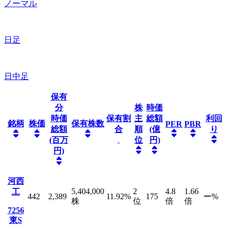
ノーマル
日足
日中足
保有
分
株
時価
時価
保有割
主
総額
利回
銘柄
株価
保有株数
PER
PBR
総額
合
順
(億
り
(百万
位
円)
円)
河西
5,404,000
2
4.8
1.66
工
442
2,389
11.92
%
175
ー
%
株
位
倍
倍
7256
東S