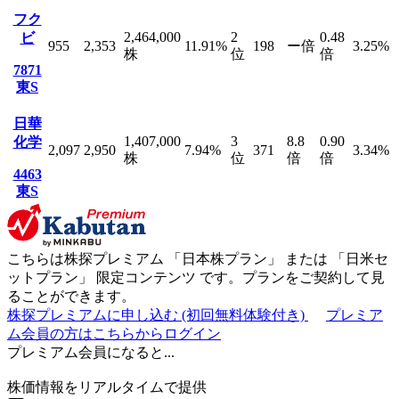
フク
2,464,000
2
0.48
ビ
955
2,353
11.91
%
198
ー
倍
3.25
%
株
位
倍
7871
東S
日華
1,407,000
3
8.8
0.90
化学
2,097
2,950
7.94
%
371
3.34
%
株
位
倍
倍
4463
東S
こちらは株探プレミアム 「
日本株プラン
」 または 「
日米セ
ットプラン
」
限定コンテンツ
です。プランをご契約して見
ることができます。
株探プレミアムに申し込む
(初回無料体験付き)
プレミア
ム会員の方はこちらからログイン
プレミアム会員になると...
株価情報をリアルタイムで提供