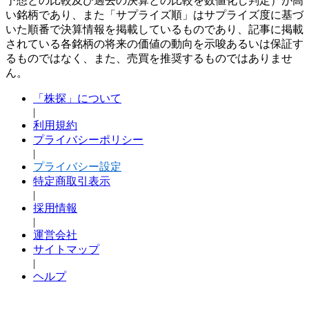
予想との比較及び過去の決算との比較を数値化し判定）が高
い銘柄であり、また「サプライズ順」はサプライズ度に基づ
いた順番で決算情報を掲載しているものであり、記事に掲載
されている各銘柄の将来の価値の動向を示唆あるいは保証す
るものではなく、また、売買を推奨するものではありませ
ん。
「株探」について
|
利用規約
プライバシーポリシー
|
プライバシー設定
特定商取引表示
|
採用情報
|
運営会社
サイトマップ
|
ヘルプ