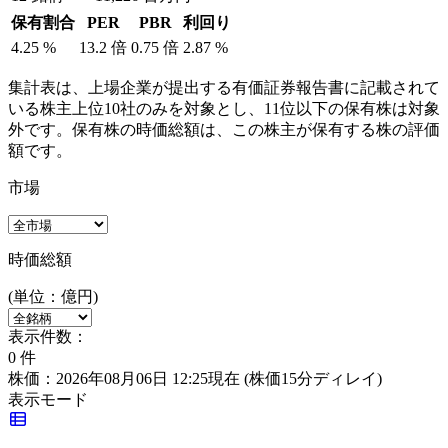
保有割合
PER
PBR
利回り
4.25
%
13.2
倍
0.75
倍
2.87
%
集計表は、上場企業が提出する有価証券報告書に記載されて
いる株主上位10社のみを対象とし、11位以下の保有株は対象
外です。保有株の時価総額は、この株主が保有する株の評価
額です。
市場
時価総額
(単位：億円)
表示件数：
0
件
株価：2026年08月06日 12:25現在
(株価15分ディレイ)
表示モード