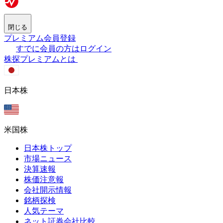
閉じる
プレミアム会員登録
すでに会員の方はログイン
株探プレミアムとは
日本株
米国株
日本株トップ
市場ニュース
決算速報
株価注意報
会社開示情報
銘柄探検
人気テーマ
ネット証券会社比較