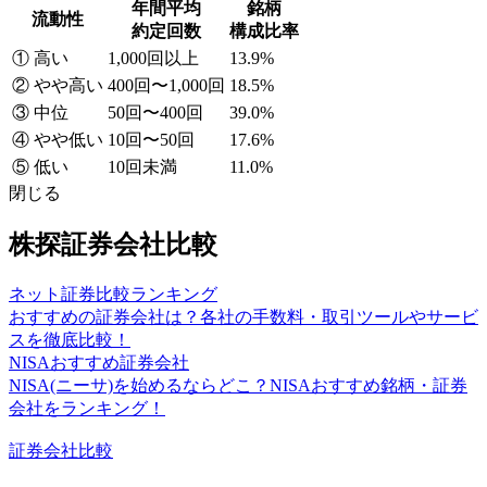
年間平均
銘柄
流動性
約定回数
構成比率
① 高い
1,000回以上
13.9%
② やや高い
400回〜1,000回
18.5%
③ 中位
50回〜400回
39.0%
④ やや低い
10回〜50回
17.6%
⑤ 低い
10回未満
11.0%
閉じる
株探証券会社比較
ネット証券比較ランキング
おすすめの証券会社は？各社の手数料・取引ツールやサービ
スを徹底比較！
NISAおすすめ証券会社
NISA(ニーサ)を始めるならどこ？NISAおすすめ銘柄・証券
会社をランキング！
証券会社比較