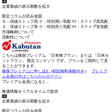
企業業績の表示期数を拡大
限定コラムが読み放題
Ｓ
：
現値ストップ高
ケ
：
特別買い気配
Sｹ
：
ストップ高気配
Ｓ
：
現値ストップ安
ケ
：
特別売
り
気配
Sｹ
：
ストップ安気配
市場略称について
流動性について
こちらは株探プレミアム 「
日本株プラン
」 または 「
日米セ
ットプラン
」
限定コンテンツ
です。プランをご契約して見
ることができます。
株探プレミアムに申し込む
(初回無料体験付き)
プレミア
ム会員の方はこちらからログイン
プレミアム会員になると...
株価情報をリアルタイムで提供
企業業績の表示期数を拡大
限定コラムが読み放題