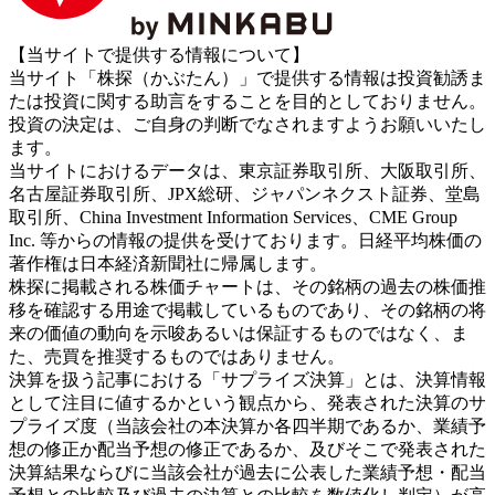
【当サイトで提供する情報について】
当サイト「株探（かぶたん）」で提供する情報は投資勧誘ま
たは投資に関する助言をすることを目的としておりません。
投資の決定は、ご自身の判断でなされますようお願いいたし
ます。
当サイトにおけるデータは、東京証券取引所、大阪取引所、
名古屋証券取引所、JPX総研、ジャパンネクスト証券、堂島
取引所、China Investment Information Services、CME Group
Inc. 等からの情報の提供を受けております。日経平均株価の
著作権は日本経済新聞社に帰属します。
株探に掲載される株価チャートは、その銘柄の過去の株価推
移を確認する用途で掲載しているものであり、その銘柄の将
来の価値の動向を示唆あるいは保証するものではなく、ま
た、売買を推奨するものではありません。
決算を扱う記事における「サプライズ決算」とは、決算情報
として注目に値するかという観点から、発表された決算のサ
プライズ度（当該会社の本決算か各四半期であるか、業績予
想の修正か配当予想の修正であるか、及びそこで発表された
決算結果ならびに当該会社が過去に公表した業績予想・配当