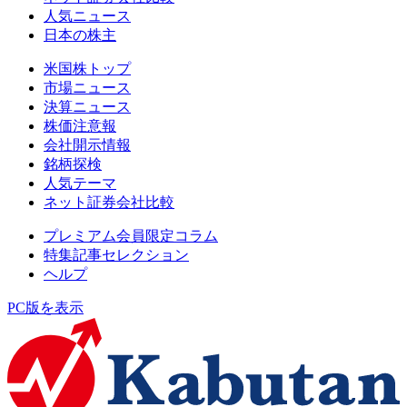
人気ニュース
日本の株主
米国株トップ
市場ニュース
決算ニュース
株価注意報
会社開示情報
銘柄探検
人気テーマ
ネット証券会社比較
プレミアム会員限定コラム
特集記事セレクション
ヘルプ
PC版を表示