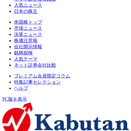
人気ニュース
日本の株主
米国株トップ
市場ニュース
決算ニュース
株価注意報
会社開示情報
銘柄探検
人気テーマ
ネット証券会社比較
プレミアム会員限定コラム
特集記事セレクション
ヘルプ
PC版を表示