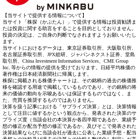
【当サイトで提供する情報について】
当サイト「株探（かぶたん）」で提供する情報は投資勧誘ま
たは投資に関する助言をすることを目的としておりません。
投資の決定は、ご自身の判断でなされますようお願いいたし
ます。
当サイトにおけるデータは、東京証券取引所、大阪取引所、
名古屋証券取引所、JPX総研、ジャパンネクスト証券、堂島
取引所、China Investment Information Services、CME Group
Inc. 等からの情報の提供を受けております。日経平均株価の
著作権は日本経済新聞社に帰属します。
株探に掲載される株価チャートは、その銘柄の過去の株価推
移を確認する用途で掲載しているものであり、その銘柄の将
来の価値の動向を示唆あるいは保証するものではなく、ま
た、売買を推奨するものではありません。
決算を扱う記事における「サプライズ決算」とは、決算情報
として注目に値するかという観点から、発表された決算のサ
プライズ度（当該会社の本決算か各四半期であるか、業績予
想の修正か配当予想の修正であるか、及びそこで発表された
決算結果ならびに当該会社が過去に公表した業績予想・配当