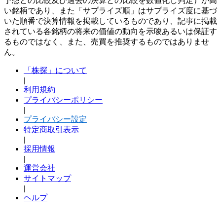
予想との比較及び過去の決算との比較を数値化し判定）が高
い銘柄であり、また「サプライズ順」はサプライズ度に基づ
いた順番で決算情報を掲載しているものであり、記事に掲載
されている各銘柄の将来の価値の動向を示唆あるいは保証す
るものではなく、また、売買を推奨するものではありませ
ん。
「株探」について
|
利用規約
プライバシーポリシー
|
プライバシー設定
特定商取引表示
|
採用情報
|
運営会社
サイトマップ
|
ヘルプ