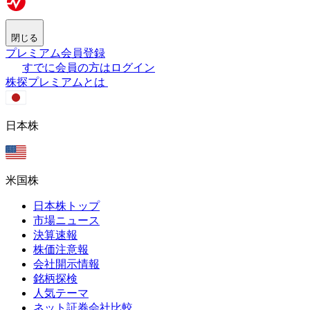
閉じる
プレミアム会員登録
すでに会員の方はログイン
株探プレミアムとは
日本株
米国株
日本株トップ
市場ニュース
決算速報
株価注意報
会社開示情報
銘柄探検
人気テーマ
ネット証券会社比較