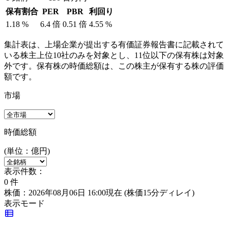
保有割合
PER
PBR
利回り
1.18
%
6.4
倍
0.51
倍
4.55
%
集計表は、上場企業が提出する有価証券報告書に記載されて
いる株主上位10社のみを対象とし、11位以下の保有株は対象
外です。保有株の時価総額は、この株主が保有する株の評価
額です。
市場
時価総額
(単位：億円)
表示件数：
0
件
株価：2026年08月06日 16:00現在
(株価15分ディレイ)
表示モード