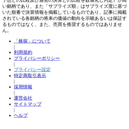
予想との比較及び過去の決算との比較を数値化し判定）が高
い銘柄であり、また「サプライズ順」はサプライズ度に基づ
いた順番で決算情報を掲載しているものであり、記事に掲載
されている各銘柄の将来の価値の動向を示唆あるいは保証す
るものではなく、また、売買を推奨するものではありませ
ん。
「株探」について
|
利用規約
プライバシーポリシー
|
プライバシー設定
特定商取引表示
|
採用情報
|
運営会社
サイトマップ
|
ヘルプ