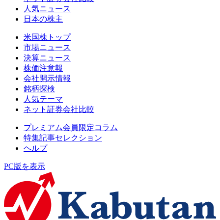
人気ニュース
日本の株主
米国株トップ
市場ニュース
決算ニュース
株価注意報
会社開示情報
銘柄探検
人気テーマ
ネット証券会社比較
プレミアム会員限定コラム
特集記事セレクション
ヘルプ
PC版を表示