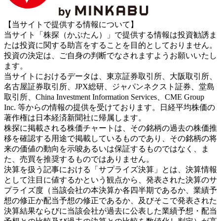
【当サイトで提供する情報について】
当サイト「株探（かぶたん）」で提供する情報は投資勧誘ま
たは投資に関する助言をすることを目的としておりません。
投資の決定は、ご自身の判断でなされますようお願いいたし
ます。
当サイトにおけるデータは、東京証券取引所、大阪取引所、
名古屋証券取引所、JPX総研、ジャパンネクスト証券、堂島
取引所、China Investment Information Services、CME Group
Inc. 等からの情報の提供を受けております。日経平均株価の
著作権は日本経済新聞社に帰属します。
株探に掲載される株価チャートは、その銘柄の過去の株価推
移を確認する用途で掲載しているものであり、その銘柄の将
来の価値の動向を示唆あるいは保証するものではなく、ま
た、売買を推奨するものではありません。
決算を扱う記事における「サプライズ決算」とは、決算情報
として注目に値するかという観点から、発表された決算のサ
プライズ度（当該会社の本決算か各四半期であるか、業績予
想の修正か配当予想の修正であるか、及びそこで発表された
決算結果ならびに当該会社が過去に公表した業績予想・配当