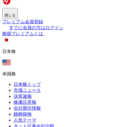
閉じる
プレミアム会員登録
すでに会員の方はログイン
株探プレミアムとは
日本株
米国株
日本株トップ
市場ニュース
決算速報
株価注意報
会社開示情報
銘柄探検
人気テーマ
ネット証券会社比較