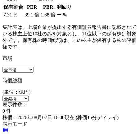
保有割合
PER
PBR
利回り
7.31
%
39.1
倍
1.68
倍
ー
%
集計表は、上場企業が提出する有価証券報告書に記載されて
いる株主上位10社のみを対象とし、11位以下の保有株は対象
外です。保有株の時価総額は、この株主が保有する株の評価
額です。
市場
時価総額
(単位：億円)
表示件数：
0
件
株価：2026年08月07日 16:00現在
(株価15分ディレイ)
表示モード