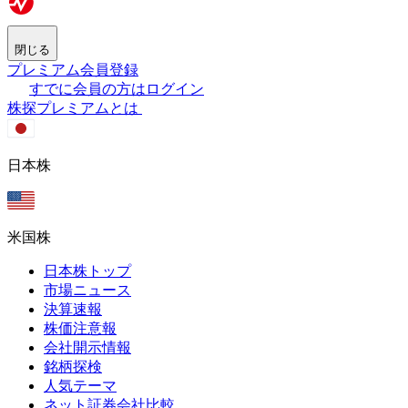
閉じる
プレミアム会員登録
すでに会員の方はログイン
株探プレミアムとは
日本株
米国株
日本株トップ
市場ニュース
決算速報
株価注意報
会社開示情報
銘柄探検
人気テーマ
ネット証券会社比較