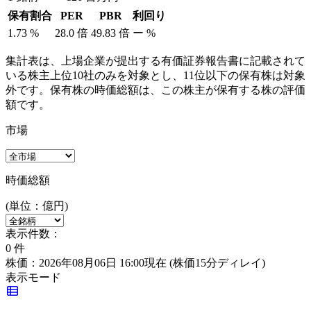
保有割合
PER
PBR
利回り
1.73
%
28.0
倍
49.83
倍
ー
%
集計表は、上場企業が提出する有価証券報告書に記載されて
いる株主上位10社のみを対象とし、11位以下の保有株は対象
外です。保有株の時価総額は、この株主が保有する株の評価
額です。
市場
時価総額
(単位：億円)
表示件数：
0
件
株価：2026年08月06日 16:00現在
(株価15分ディレイ)
表示モード