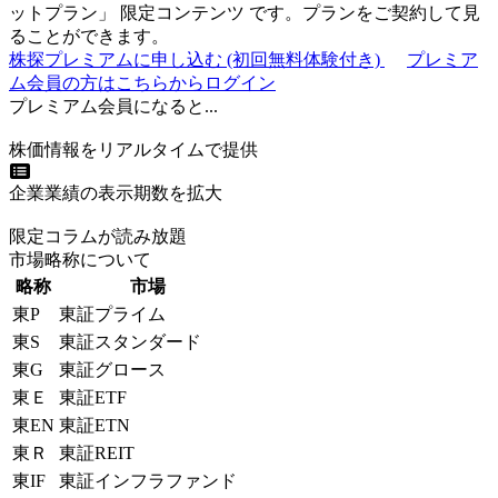
ットプラン
」
限定コンテンツ
です。プランをご契約して見
ることができます。
株探プレミアムに申し込む
(初回無料体験付き)
プレミア
ム会員の方はこちらからログイン
プレミアム会員になると...
株価情報をリアルタイムで提供
企業業績の表示期数を拡大
限定コラムが読み放題
市場略称について
略称
市場
東P
東証プライム
東S
東証スタンダード
東G
東証グロース
東Ｅ
東証ETF
東EN
東証ETN
東Ｒ
東証REIT
東IF
東証インフラファンド