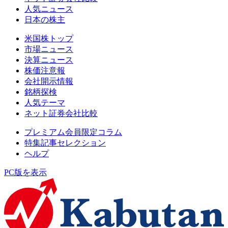
人気ニュース
日本の株主
米国株トップ
市場ニュース
決算ニュース
株価注意報
会社開示情報
銘柄探検
人気テーマ
ネット証券会社比較
プレミアム会員限定コラム
特集記事セレクション
ヘルプ
PC版を表示