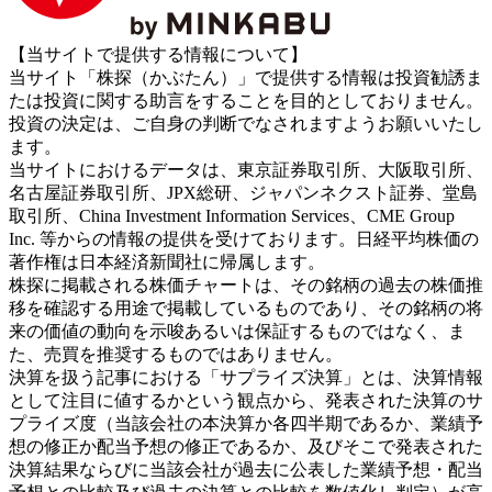
【当サイトで提供する情報について】
当サイト「株探（かぶたん）」で提供する情報は投資勧誘ま
たは投資に関する助言をすることを目的としておりません。
投資の決定は、ご自身の判断でなされますようお願いいたし
ます。
当サイトにおけるデータは、東京証券取引所、大阪取引所、
名古屋証券取引所、JPX総研、ジャパンネクスト証券、堂島
取引所、China Investment Information Services、CME Group
Inc. 等からの情報の提供を受けております。日経平均株価の
著作権は日本経済新聞社に帰属します。
株探に掲載される株価チャートは、その銘柄の過去の株価推
移を確認する用途で掲載しているものであり、その銘柄の将
来の価値の動向を示唆あるいは保証するものではなく、ま
た、売買を推奨するものではありません。
決算を扱う記事における「サプライズ決算」とは、決算情報
として注目に値するかという観点から、発表された決算のサ
プライズ度（当該会社の本決算か各四半期であるか、業績予
想の修正か配当予想の修正であるか、及びそこで発表された
決算結果ならびに当該会社が過去に公表した業績予想・配当