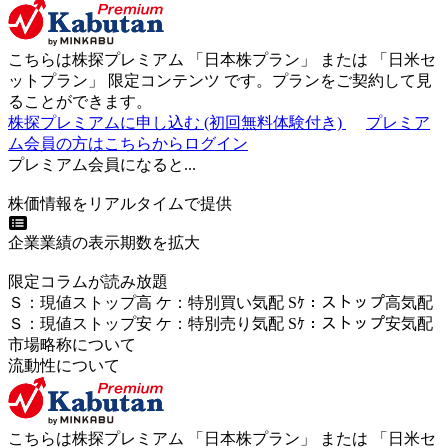
こちらは株探プレミアム 「
日本株プラン
」 または 「
日米セ
ットプラン
」
限定コンテンツ
です。プランをご契約して見
ることができます。
株探プレミアムに申し込む
(初回無料体験付き)
プレミア
ム会員の方はこちらからログイン
プレミアム会員になると...
株価情報をリアルタイムで提供
企業業績の表示期数を拡大
限定コラムが読み放題
Ｓ
：
現値ストップ高
ケ
：
特別買い気配
Sｹ
：
ストップ高気配
Ｓ
：
現値ストップ安
ケ
：
特別売
り
気配
Sｹ
：
ストップ安気配
市場略称について
流動性について
こちらは株探プレミアム 「
日本株プラン
」 または 「
日米セ