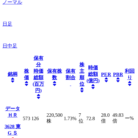
ノーマル
日足
日中足
保有
分
株
時価
株
時価
保有株
保有
主
利回
銘柄
総額
PER
PBR
価
総額
数
割合
順
り
(億円)
(百万
位
円)
データ
ＨＲ
220,500
7
28.0
49.83
ー
%
573
126
1.73
%
72.8
株
位
倍
倍
3628
東
G
Ｓ