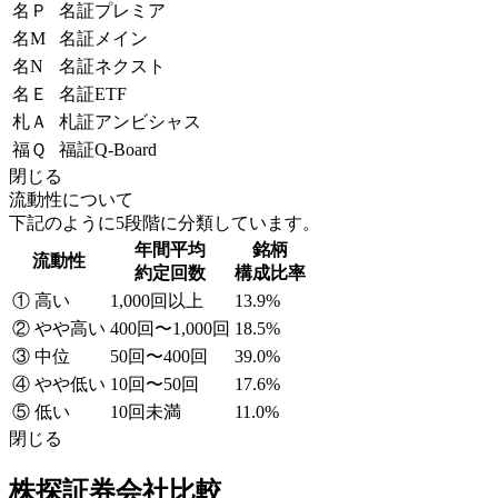
名Ｐ
名証プレミア
名M
名証メイン
名N
名証ネクスト
名Ｅ
名証ETF
札Ａ
札証アンビシャス
福Ｑ
福証Q-Board
閉じる
流動性について
下記のように5段階に分類しています。
年間平均
銘柄
流動性
約定回数
構成比率
① 高い
1,000回以上
13.9%
② やや高い
400回〜1,000回
18.5%
③ 中位
50回〜400回
39.0%
④ やや低い
10回〜50回
17.6%
⑤ 低い
10回未満
11.0%
閉じる
株探証券会社比較