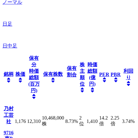
ノーマル
日足
日中足
保有
分
株
時価
保有
時価
主
総額
利回
銘柄
株価
保有株数
PER
PBR
割合
総額
順
(億
り
(百万
位
円)
円)
乃村
工芸
10,468,000
2
14.2
2.25
1,176
12,310
8.73
%
1,410
3.74
%
社
株
位
倍
倍
9716