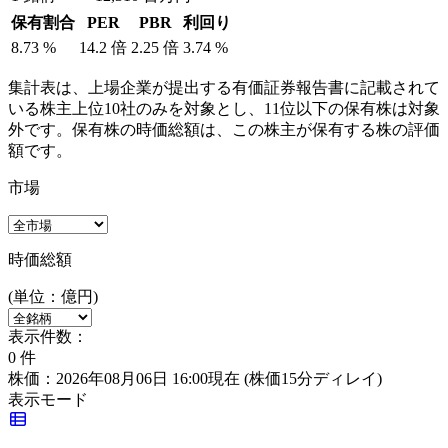
保有割合
PER
PBR
利回り
8.73
%
14.2
倍
2.25
倍
3.74
%
集計表は、上場企業が提出する有価証券報告書に記載されて
いる株主上位10社のみを対象とし、11位以下の保有株は対象
外です。保有株の時価総額は、この株主が保有する株の評価
額です。
市場
時価総額
(単位：億円)
表示件数：
0
件
株価：2026年08月06日 16:00現在
(株価15分ディレイ)
表示モード