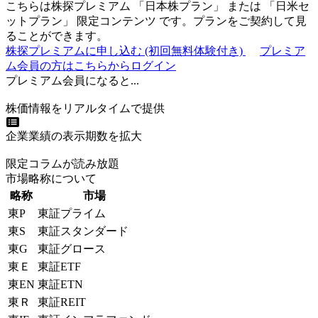
こちらは株探プレミアム 「
日本株プラン
」 または 「
日米セ
ットプラン
」
限定コンテンツ
です。プランをご契約して見
ることができます。
株探プレミアムに申し込む
(初回無料体験付き)
プレミア
ム会員の方はこちらからログイン
プレミアム会員になると...
株価情報をリアルタイムで提供
企業業績の表示期数を拡大
限定コラムが読み放題
市場略称について
略称
市場
東P
東証プライム
東S
東証スタンダード
東G
東証グロース
東Ｅ
東証ETF
東EN
東証ETN
東Ｒ
東証REIT