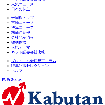
人気ニュース
日本の株主
米国株トップ
市場ニュース
決算ニュース
株価注意報
会社開示情報
銘柄探検
人気テーマ
ネット証券会社比較
プレミアム会員限定コラム
特集記事セレクション
ヘルプ
PC版を表示