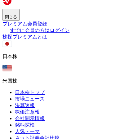
閉じる
プレミアム会員登録
すでに会員の方はログイン
株探プレミアムとは
日本株
米国株
日本株トップ
市場ニュース
決算速報
株価注意報
会社開示情報
銘柄探検
人気テーマ
ネット証券会社比較