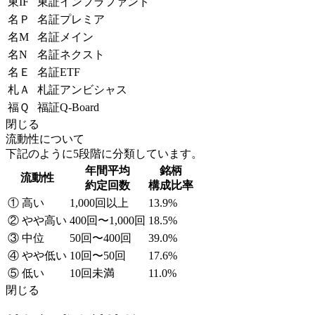
東IF
東証インフラファンド
名Ｐ
名証プレミア
名M
名証メイン
名N
名証ネクスト
名Ｅ
名証ETF
札Ａ
札証アンビシャス
福Ｑ
福証Q-Board
閉じる
流動性について
下記のように5段階に分類しています。
年間平均
銘柄
流動性
約定回数
構成比率
① 高い
1,000回以上
13.9%
② やや高い
400回〜1,000回
18.5%
③ 中位
50回〜400回
39.0%
④ やや低い
10回〜50回
17.6%
⑤ 低い
10回未満
11.0%
閉じる