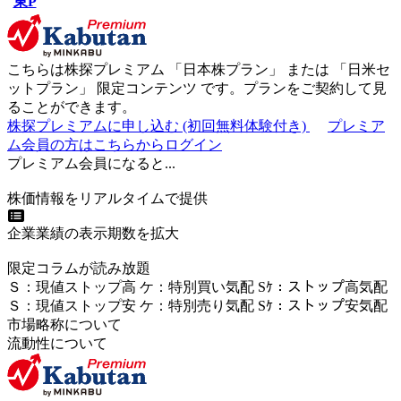
東P
こちらは株探プレミアム 「
日本株プラン
」 または 「
日米セ
ットプラン
」
限定コンテンツ
です。プランをご契約して見
ることができます。
株探プレミアムに申し込む
(初回無料体験付き)
プレミア
ム会員の方はこちらからログイン
プレミアム会員になると...
株価情報をリアルタイムで提供
企業業績の表示期数を拡大
限定コラムが読み放題
Ｓ
：
現値ストップ高
ケ
：
特別買い気配
Sｹ
：
ストップ高気配
Ｓ
：
現値ストップ安
ケ
：
特別売
り
気配
Sｹ
：
ストップ安気配
市場略称について
流動性について