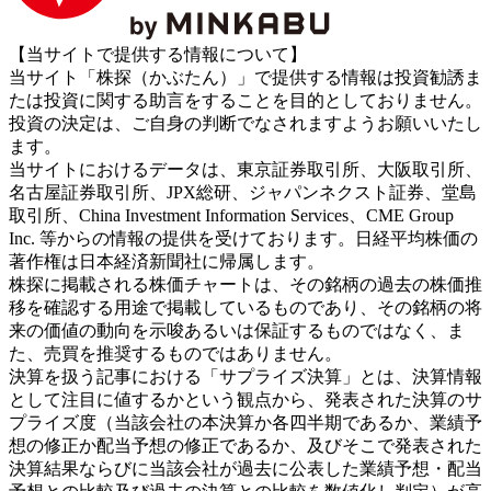
【当サイトで提供する情報について】
当サイト「株探（かぶたん）」で提供する情報は投資勧誘ま
たは投資に関する助言をすることを目的としておりません。
投資の決定は、ご自身の判断でなされますようお願いいたし
ます。
当サイトにおけるデータは、東京証券取引所、大阪取引所、
名古屋証券取引所、JPX総研、ジャパンネクスト証券、堂島
取引所、China Investment Information Services、CME Group
Inc. 等からの情報の提供を受けております。日経平均株価の
著作権は日本経済新聞社に帰属します。
株探に掲載される株価チャートは、その銘柄の過去の株価推
移を確認する用途で掲載しているものであり、その銘柄の将
来の価値の動向を示唆あるいは保証するものではなく、ま
た、売買を推奨するものではありません。
決算を扱う記事における「サプライズ決算」とは、決算情報
として注目に値するかという観点から、発表された決算のサ
プライズ度（当該会社の本決算か各四半期であるか、業績予
想の修正か配当予想の修正であるか、及びそこで発表された
決算結果ならびに当該会社が過去に公表した業績予想・配当