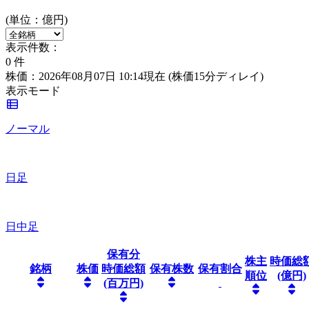
(単位：億円)
表示件数：
0
件
株価：2026年08月07日 10:14現在
(株価15分ディレイ)
表示モード
ノーマル
日足
日中足
保有分
株主
時価総
銘柄
株価
時価総額
保有株数
保有割合
順位
(億円)
(百万円)