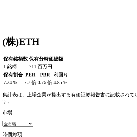
(株)ETH
保有銘柄数
保有分時価総額
1
銘柄
711
百万円
保有割合
PER
PBR
利回り
7.24
%
7.7
倍
0.76
倍
4.85
%
集計表は、上場企業が提出する有価証券報告書に記載されてい
す。
市場
時価総額