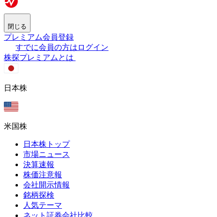
閉じる
プレミアム会員登録
すでに会員の方はログイン
株探プレミアムとは
日本株
米国株
日本株トップ
市場ニュース
決算速報
株価注意報
会社開示情報
銘柄探検
人気テーマ
ネット証券会社比較