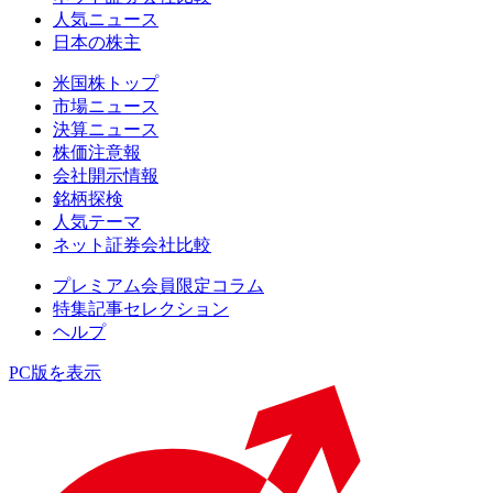
人気ニュース
日本の株主
米国株トップ
市場ニュース
決算ニュース
株価注意報
会社開示情報
銘柄探検
人気テーマ
ネット証券会社比較
プレミアム会員限定コラム
特集記事セレクション
ヘルプ
PC版を表示