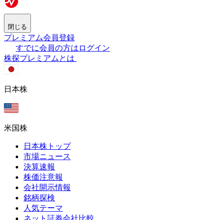
閉じる
プレミアム会員登録
すでに会員の方はログイン
株探プレミアムとは
日本株
米国株
日本株トップ
市場ニュース
決算速報
株価注意報
会社開示情報
銘柄探検
人気テーマ
ネット証券会社比較