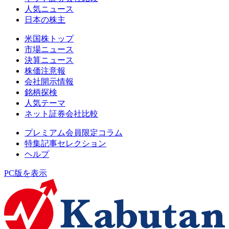
人気ニュース
日本の株主
米国株トップ
市場ニュース
決算ニュース
株価注意報
会社開示情報
銘柄探検
人気テーマ
ネット証券会社比較
プレミアム会員限定コラム
特集記事セレクション
ヘルプ
PC版を表示