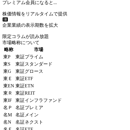
プレミアム会員になると...
株価情報をリアルタイムで提供
企業業績の表示期数を拡大
限定コラムが読み放題
市場略称について
略称
市場
東P
東証プライム
東S
東証スタンダード
東G
東証グロース
東Ｅ
東証ETF
東EN
東証ETN
東Ｒ
東証REIT
東IF
東証インフラファンド
名Ｐ
名証プレミア
名M
名証メイン
名N
名証ネクスト
名Ｅ
名証ETF