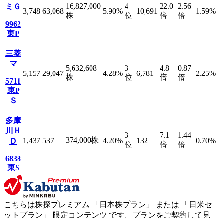
16,827,000
4
22.0
2.56
ミＧ
3,748
63,068
5.90
%
10,691
1.59
%
株
位
倍
倍
9962
東P
三菱
マ
5,632,608
3
4.8
0.87
5,157
29,047
4.28
%
6,781
2.25
%
株
位
倍
倍
5711
東P
Ｓ
多摩
川Ｈ
3
7.1
1.44
374,000
株
1,437
537
4.20
%
132
0.70
%
Ｄ
位
倍
倍
6838
東S
こちらは株探プレミアム 「
日本株プラン
」 または 「
日米セ
ットプラン
」
限定コンテンツ
です。プランをご契約して見