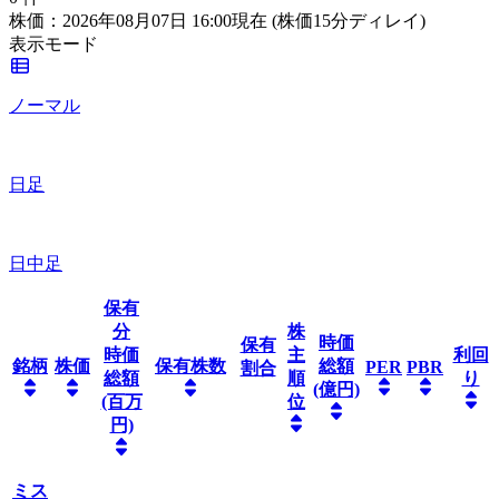
株価：2026年08月07日 16:00現在
(株価15分ディレイ)
表示モード
ノーマル
日足
日中足
保有
分
株
時価
保有
時価
主
利回
銘柄
株価
保有株数
総額
PER
PBR
割合
総額
順
り
(億円)
(百万
位
円)
ミス