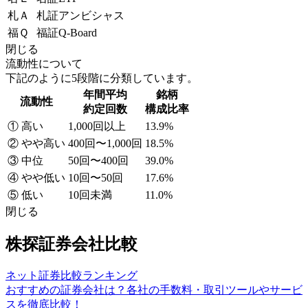
札Ａ
札証アンビシャス
福Ｑ
福証Q-Board
閉じる
流動性について
下記のように5段階に分類しています。
年間平均
銘柄
流動性
約定回数
構成比率
① 高い
1,000回以上
13.9%
② やや高い
400回〜1,000回
18.5%
③ 中位
50回〜400回
39.0%
④ やや低い
10回〜50回
17.6%
⑤ 低い
10回未満
11.0%
閉じる
株探証券会社比較
ネット証券比較ランキング
おすすめの証券会社は？各社の手数料・取引ツールやサービ
スを徹底比較！