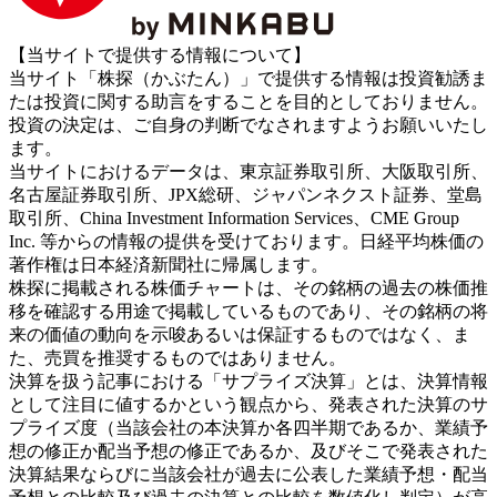
【当サイトで提供する情報について】
当サイト「株探（かぶたん）」で提供する情報は投資勧誘ま
たは投資に関する助言をすることを目的としておりません。
投資の決定は、ご自身の判断でなされますようお願いいたし
ます。
当サイトにおけるデータは、東京証券取引所、大阪取引所、
名古屋証券取引所、JPX総研、ジャパンネクスト証券、堂島
取引所、China Investment Information Services、CME Group
Inc. 等からの情報の提供を受けております。日経平均株価の
著作権は日本経済新聞社に帰属します。
株探に掲載される株価チャートは、その銘柄の過去の株価推
移を確認する用途で掲載しているものであり、その銘柄の将
来の価値の動向を示唆あるいは保証するものではなく、ま
た、売買を推奨するものではありません。
決算を扱う記事における「サプライズ決算」とは、決算情報
として注目に値するかという観点から、発表された決算のサ
プライズ度（当該会社の本決算か各四半期であるか、業績予
想の修正か配当予想の修正であるか、及びそこで発表された
決算結果ならびに当該会社が過去に公表した業績予想・配当