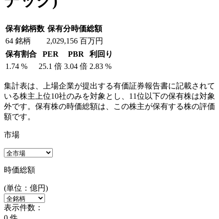
デック)
保有銘柄数
保有分時価総額
64
銘柄
2,029,156
百万円
保有割合
PER
PBR
利回り
1.74
%
25.1
倍
3.04
倍
2.83
%
集計表は、上場企業が提出する有価証券報告書に記載されて
いる株主上位10社のみを対象とし、11位以下の保有株は対象
外です。保有株の時価総額は、この株主が保有する株の評価
額です。
市場
時価総額
(単位：億円)
表示件数：
0
件