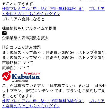
ることができます。
株探プレミアムに申し込む
(初回無料体験付き)
プレミア
ム会員の方はこちらからログイン
プレミアム会員になると...
株価情報をリアルタイムで提供
企業業績の表示期数を拡大
限定コラムが読み放題
Ｓ
：
現値ストップ高
ケ
：
特別買い気配
Sｹ
：
ストップ高気配
Ｓ
：
現値ストップ安
ケ
：
特別売
り
気配
Sｹ
：
ストップ安気配
市場略称について
流動性について
こちらは株探プレミアム 「
日本株プラン
」 または 「
日米セ
ットプラン
」
限定コンテンツ
です。プランをご契約して見
ることができます。
株探プレミアムに申し込む
(初回無料体験付き)
プレミア
ム会員の方はこちらからログイン