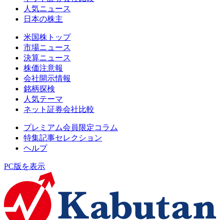
人気ニュース
日本の株主
米国株トップ
市場ニュース
決算ニュース
株価注意報
会社開示情報
銘柄探検
人気テーマ
ネット証券会社比較
プレミアム会員限定コラム
特集記事セレクション
ヘルプ
PC版を表示