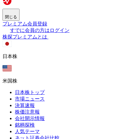
閉じる
プレミアム会員登録
すでに会員の方はログイン
株探プレミアムとは
日本株
米国株
日本株トップ
市場ニュース
決算速報
株価注意報
会社開示情報
銘柄探検
人気テーマ
ネット証券会社比較