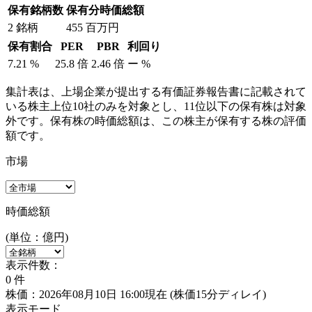
保有銘柄数
保有分時価総額
2
銘柄
455
百万円
保有割合
PER
PBR
利回り
7.21
%
25.8
倍
2.46
倍
ー
%
集計表は、上場企業が提出する有価証券報告書に記載されて
いる株主上位10社のみを対象とし、11位以下の保有株は対象
外です。保有株の時価総額は、この株主が保有する株の評価
額です。
市場
時価総額
(単位：億円)
表示件数：
0
件
株価：2026年08月10日 16:00現在
(株価15分ディレイ)
表示モード