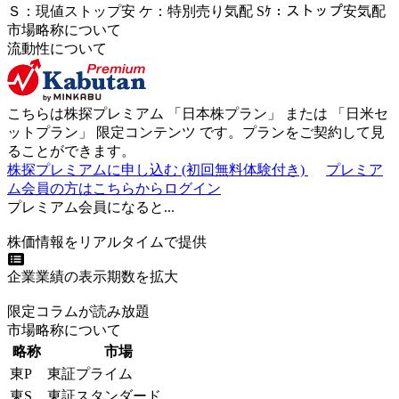
Ｓ
：
現値ストップ安
ケ
：
特別売
り
気配
Sｹ
：
ストップ安気配
市場略称について
流動性について
こちらは株探プレミアム 「
日本株プラン
」 または 「
日米セ
ットプラン
」
限定コンテンツ
です。プランをご契約して見
ることができます。
株探プレミアムに申し込む
(初回無料体験付き)
プレミア
ム会員の方はこちらからログイン
プレミアム会員になると...
株価情報をリアルタイムで提供
企業業績の表示期数を拡大
限定コラムが読み放題
市場略称について
略称
市場
東P
東証プライム
東S
東証スタンダード