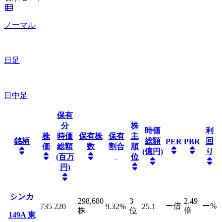
ノーマル
日足
日中足
保有
分
株
時価
利
株
時価
保有株
保有
主
銘柄
総額
回
PER
PBR
価
総額
数
割合
順
(億円)
り
(百万
位
円)
シンカ
298,680
3
2.49
ー
倍
ー
%
735
220
9.32
%
25.1
株
位
倍
149A
東