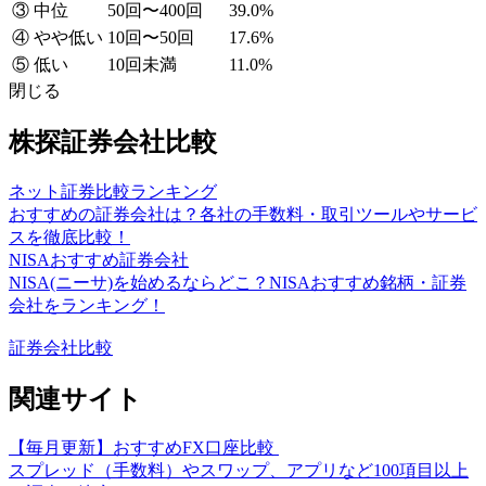
③ 中位
50回〜400回
39.0%
④ やや低い
10回〜50回
17.6%
⑤ 低い
10回未満
11.0%
閉じる
株探証券会社比較
ネット証券比較ランキング
おすすめの証券会社は？各社の手数料・取引ツールやサービ
スを徹底比較！
NISAおすすめ証券会社
NISA(ニーサ)を始めるならどこ？NISAおすすめ銘柄・証券
会社をランキング！
証券会社比較
関連サイト
【毎月更新】おすすめFX口座比較
スプレッド（手数料）やスワップ、アプリなど100項目以上