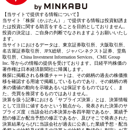
【当サイトで提供する情報について】
当サイト「株探（かぶたん）」で提供する情報は投資勧誘ま
たは投資に関する助言をすることを目的としておりません。
投資の決定は、ご自身の判断でなされますようお願いいたし
ます。
当サイトにおけるデータは、東京証券取引所、大阪取引所、
名古屋証券取引所、JPX総研、ジャパンネクスト証券、堂島
取引所、China Investment Information Services、CME Group
Inc. 等からの情報の提供を受けております。日経平均株価の
著作権は日本経済新聞社に帰属します。
株探に掲載される株価チャートは、その銘柄の過去の株価推
移を確認する用途で掲載しているものであり、その銘柄の将
来の価値の動向を示唆あるいは保証するものではなく、ま
た、売買を推奨するものではありません。
決算を扱う記事における「サプライズ決算」とは、決算情報
として注目に値するかという観点から、発表された決算のサ
プライズ度（当該会社の本決算か各四半期であるか、業績予
想の修正か配当予想の修正であるか、及びそこで発表された
決算結果ならびに当該会社が過去に公表した業績予想・配当