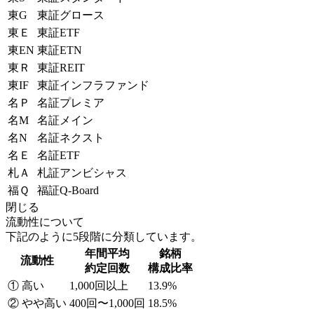
東G
東証グロース
東Ｅ
東証ETF
東EN
東証ETN
東Ｒ
東証REIT
東IF
東証インフラファンド
名Ｐ
名証プレミア
名M
名証メイン
名N
名証ネクスト
名Ｅ
名証ETF
札Ａ
札証アンビシャス
福Ｑ
福証Q-Board
閉じる
流動性について
下記のように5段階に分類しています。
年間平均
銘柄
流動性
約定回数
構成比率
① 高い
1,000回以上
13.9%
② やや高い
400回〜1,000回
18.5%