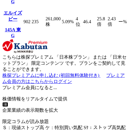
G
エルイズ
261,000
4
25.8
2.43
ビー
902
235
5.09
%
46.4
ー
%
株
位
倍
倍
145A
東
G
こちらは株探プレミアム 「
日本株プラン
」 または 「
日米セ
ットプラン
」
限定コンテンツ
です。プランをご契約して見
ることができます。
株探プレミアムに申し込む
(初回無料体験付き)
プレミア
ム会員の方はこちらからログイン
プレミアム会員になると...
株価情報をリアルタイムで提供
企業業績の表示期数を拡大
限定コラムが読み放題
Ｓ
：
現値ストップ高
ケ
：
特別買い気配
Sｹ
：
ストップ高気配