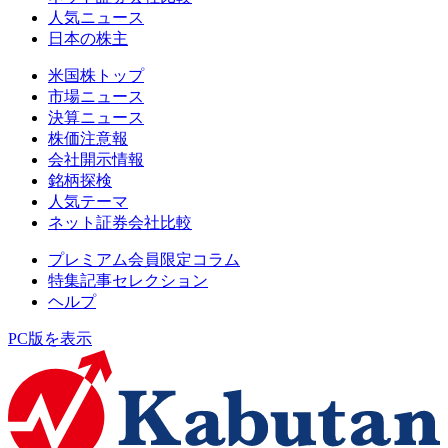
人気ニュース
日本の株主
米国株トップ
市場ニュース
決算ニュース
株価注意報
会社開示情報
銘柄探検
人気テーマ
ネット証券会社比較
プレミアム会員限定コラム
特集記事セレクション
ヘルプ
PC版を表示