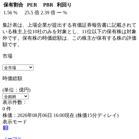
保有割合
PER
PBR
利回り
1.56
%
25.5
倍
2.39
倍
ー
%
集計表は、上場企業が提出する有価証券報告書に記載されて
いる株主上位10社のみを対象とし、11位以下の保有株は対象
外です。保有株の時価総額は、この株主が保有する株の評価
額です。
市場
時価総額
(単位：億円)
表示件数：
0
件
株価：2026年08月06日 16:00現在
(株価15分ディレイ)
表示モード
ノーマル