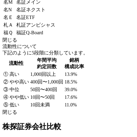
名M
名証メイン
名N
名証ネクスト
名Ｅ
名証ETF
札Ａ
札証アンビシャス
福Ｑ
福証Q-Board
閉じる
流動性について
下記のように5段階に分類しています。
年間平均
銘柄
流動性
約定回数
構成比率
① 高い
1,000回以上
13.9%
② やや高い
400回〜1,000回
18.5%
③ 中位
50回〜400回
39.0%
④ やや低い
10回〜50回
17.6%
⑤ 低い
10回未満
11.0%
閉じる
株探証券会社比較