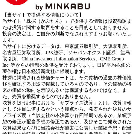
【当サイトで提供する情報について】
当サイト「株探（かぶたん）」で提供する情報は投資勧誘ま
たは投資に関する助言をすることを目的としておりません。
投資の決定は、ご自身の判断でなされますようお願いいたし
ます。
当サイトにおけるデータは、東京証券取引所、大阪取引所、
名古屋証券取引所、JPX総研、ジャパンネクスト証券、堂島
取引所、China Investment Information Services、CME Group
Inc. 等からの情報の提供を受けております。日経平均株価の
著作権は日本経済新聞社に帰属します。
株探に掲載される株価チャートは、その銘柄の過去の株価推
移を確認する用途で掲載しているものであり、その銘柄の将
来の価値の動向を示唆あるいは保証するものではなく、ま
た、売買を推奨するものではありません。
決算を扱う記事における「サプライズ決算」とは、決算情報
として注目に値するかという観点から、発表された決算のサ
プライズ度（当該会社の本決算か各四半期であるか、業績予
想の修正か配当予想の修正であるか、及びそこで発表された
決算結果ならびに当該会社が過去に公表した業績予想・配当