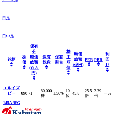
日足
日中足
保有
分
株
時価
利
株
時価
保有
保有
主
銘柄
総額
回
PER
PBR
価
総額
株数
割合
順
(億円)
り
(百万
位
円)
エルイズ
80,000
10
25.5
2.39
ビー
890
71
1.56
%
45.8
ー
%
株
位
倍
倍
145A
東G