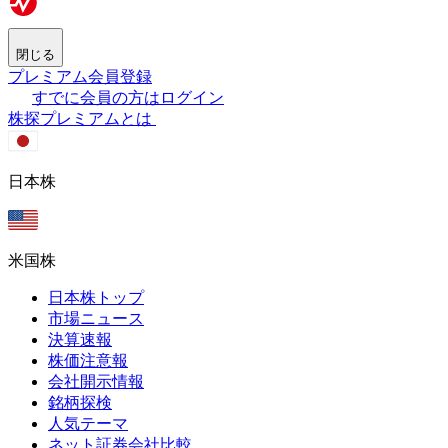
閉じる
プレミアム会員登録
すでに会員の方はログイン
株探プレミアムとは
日本株
米国株
日本株トップ
市場ニュース
決算速報
株価注意報
会社開示情報
銘柄探検
人気テーマ
ネット証券会社比較