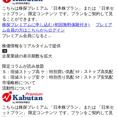
こちらは株探プレミアム 「
日本株プラン
」 または 「
日米セ
ットプラン
」
限定コンテンツ
です。プランをご契約して見
ることができます。
株探プレミアムに申し込む
(初回無料体験付き)
プレミア
ム会員の方はこちらからログイン
プレミアム会員になると...
株価情報をリアルタイムで提供
企業業績の表示期数を拡大
限定コラムが読み放題
Ｓ
：
現値ストップ高
ケ
：
特別買い気配
Sｹ
：
ストップ高気配
Ｓ
：
現値ストップ安
ケ
：
特別売
り
気配
Sｹ
：
ストップ安気配
市場略称について
流動性について
こちらは株探プレミアム 「
日本株プラン
」 または 「
日米セ
ットプラン
」
限定コンテンツ
です。プランをご契約して見