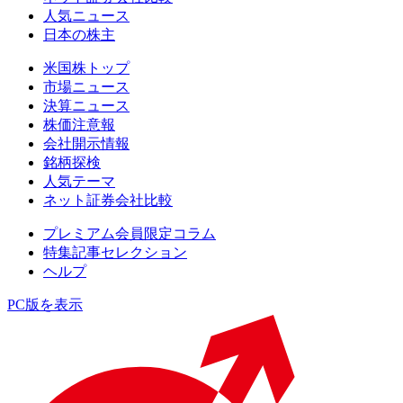
人気ニュース
日本の株主
米国株トップ
市場ニュース
決算ニュース
株価注意報
会社開示情報
銘柄探検
人気テーマ
ネット証券会社比較
プレミアム会員限定コラム
特集記事セレクション
ヘルプ
PC版を表示