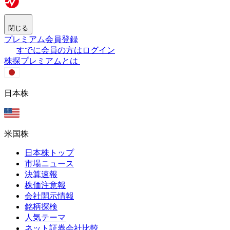
閉じる
プレミアム会員登録
すでに会員の方はログイン
株探プレミアムとは
日本株
米国株
日本株トップ
市場ニュース
決算速報
株価注意報
会社開示情報
銘柄探検
人気テーマ
ネット証券会社比較