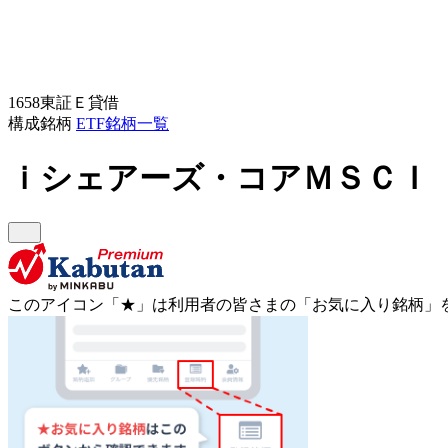
1658
東証Ｅ
貸借
構成銘柄
ETF銘柄一覧
ｉシェアーズ・コアＭＳＣＩ
このアイコン
「★」
は利用者の皆さまの
「お気に入り銘柄」