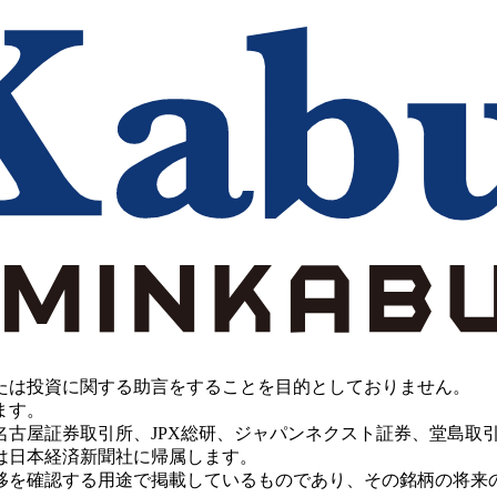
たは投資に関する助言をすることを目的としておりません。
ます。
PX総研、ジャパンネクスト証券、堂島取引所、China Investment 
は日本経済新聞社に帰属します。
移を確認する用途で掲載しているものであり、その銘柄の将来