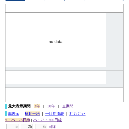
no data
最大表示期間
3年
|
10年
|
全期間
非表示
|
移動平均
|
一目均衡表
|
ﾎﾞﾘﾝｼﾞｬｰ
5・25・75日線
|
25・75・200日線
日線