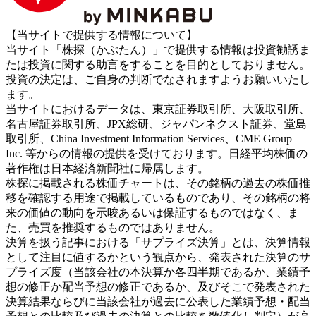
【当サイトで提供する情報について】
当サイト「株探（かぶたん）」で提供する情報は投資勧誘ま
たは投資に関する助言をすることを目的としておりません。
投資の決定は、ご自身の判断でなされますようお願いいたし
ます。
当サイトにおけるデータは、東京証券取引所、大阪取引所、
名古屋証券取引所、JPX総研、ジャパンネクスト証券、堂島
取引所、China Investment Information Services、CME Group
Inc. 等からの情報の提供を受けております。日経平均株価の
著作権は日本経済新聞社に帰属します。
株探に掲載される株価チャートは、その銘柄の過去の株価推
移を確認する用途で掲載しているものであり、その銘柄の将
来の価値の動向を示唆あるいは保証するものではなく、ま
た、売買を推奨するものではありません。
決算を扱う記事における「サプライズ決算」とは、決算情報
として注目に値するかという観点から、発表された決算のサ
プライズ度（当該会社の本決算か各四半期であるか、業績予
想の修正か配当予想の修正であるか、及びそこで発表された
決算結果ならびに当該会社が過去に公表した業績予想・配当