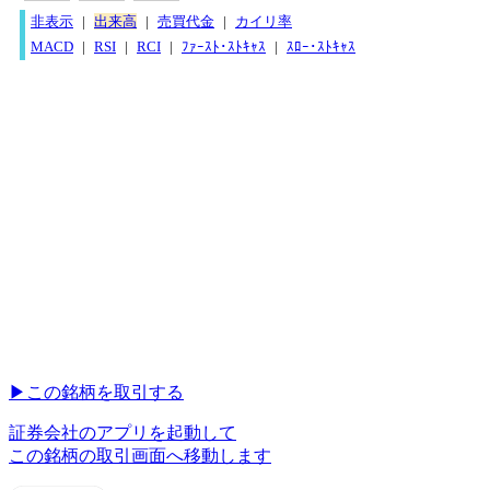
非表示
|
出来高
|
売買代金
|
カイリ率
MACD
|
RSI
|
RCI
|
ﾌｧｰｽﾄ･ｽﾄｷｬｽ
|
ｽﾛｰ･ｽﾄｷｬｽ
▶︎
この銘柄を取引する
証券会社のアプリを起動して
この銘柄の取引画面へ移動します