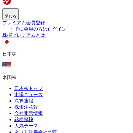
閉じる
プレミアム会員登録
すでに会員の方はログイン
株探プレミアムとは
日本株
米国株
日本株トップ
市場ニュース
決算速報
株価注意報
会社開示情報
銘柄探検
人気テーマ
ネット証券会社比較