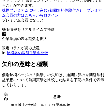
ットプラン
」
限定コンテンツ
です。プランをご契約して見
ることができます。
株探プレミアムに申し込む
(初回無料体験付き)
プレミア
ム会員の方はこちらからログイン
プレミアム会員になると...
株価情報をリアルタイムで提供
企業業績の表示期数を拡大
限定コラムが読み放題
▶︎
銘柄名の取引手数料比較
矢印の意味と種類
個別銘柄ページの「業績」の矢印は、通期決算の今期経常利
益予想について前期実績と比較した結果を下記の条件で表示
しております。
矢
意味
印
30％以上の増益、もしくは黒字転換