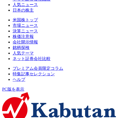
人気ニュース
日本の株主
米国株トップ
市場ニュース
決算ニュース
株価注意報
会社開示情報
銘柄探検
人気テーマ
ネット証券会社比較
プレミアム会員限定コラム
特集記事セレクション
ヘルプ
PC版を表示