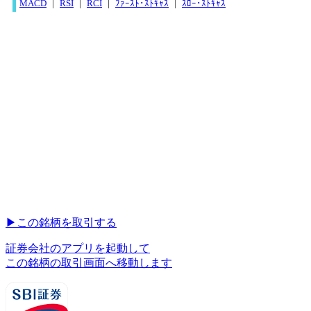
MACD
|
RSI
|
RCI
|
ﾌｧｰｽﾄ･ｽﾄｷｬｽ
|
ｽﾛｰ･ｽﾄｷｬｽ
▶︎
この銘柄を取引する
証券会社のアプリを起動して
この銘柄の取引画面へ移動します