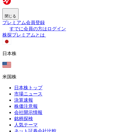
閉じる
プレミアム会員登録
すでに会員の方はログイン
株探プレミアムとは
日本株
米国株
日本株トップ
市場ニュース
決算速報
株価注意報
会社開示情報
銘柄探検
人気テーマ
ネット証券会社比較