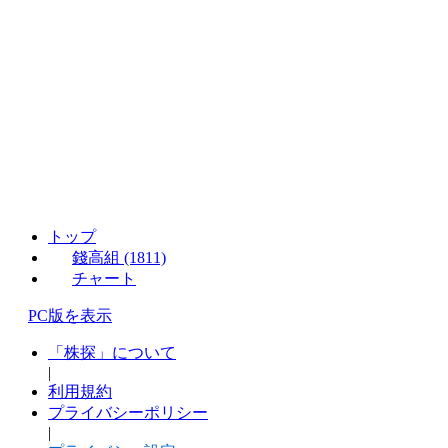
トップ
錢高組 (1811)
チャート
PC版を表示
「株探」について
|
利用規約
プライバシーポリシー
|