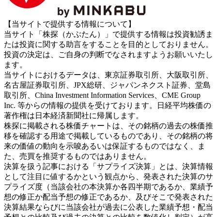
【当サイトで提供する情報について】
当サイト「株探（かぶたん）」で提供する情報は投資勧誘ま
たは投資に関する助言をすることを目的としておりません。
投資の決定は、ご自身の判断でなされますようお願いいたし
ます。
当サイトにおけるデータは、東京証券取引所、大阪取引所、
名古屋証券取引所、JPX総研、ジャパンネクスト証券、堂島
取引所、China Investment Information Services、CME Group
Inc. 等からの情報の提供を受けております。日経平均株価の
著作権は日本経済新聞社に帰属します。
株探に掲載される株価チャートは、その銘柄の過去の株価推
移を確認する用途で掲載しているものであり、その銘柄の将
来の価値の動向を示唆あるいは保証するものではなく、ま
た、売買を推奨するものではありません。
決算を扱う記事における「サプライズ決算」とは、決算情報
として注目に値するかという観点から、発表された決算のサ
プライズ度（当該会社の本決算か各四半期であるか、業績予
想の修正か配当予想の修正であるか、及びそこで発表された
決算結果ならびに当該会社が過去に公表した業績予想・配当