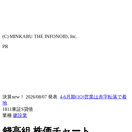
(C) MINKABU THE INFONOID, Inc.
PR
決算new！
2026/08/07 発表
4-6月期(1Q)営業は赤字転落で着
地
1811
東証S
貸借
業種
建設業
錢高組
株価チャート