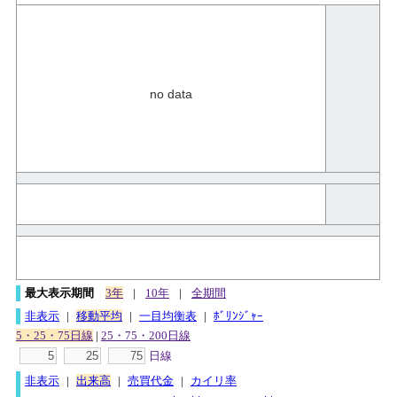
no data
最大表示期間
3年
|
10年
|
全期間
非表示
|
移動平均
|
一目均衡表
|
ﾎﾞﾘﾝｼﾞｬｰ
5・25・75日線
|
25・75・200日線
日線
非表示
|
出来高
|
売買代金
|
カイリ率