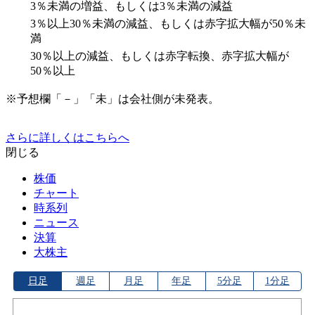
3％未満の増益、もしくは3％未満の減益
3％以上30％未満の減益、もしくは赤字拡大幅が50％未
満
30％以上の減益、もしくは赤字転換、赤字拡大幅が
50％以上
※予想欄「－」「未」は会社側が未発表。
さらに詳しくはこちらへ
閉じる
株価
チャート
時系列
ニュース
決算
大株主
日足
週足
月足
年足
5分足
1分足