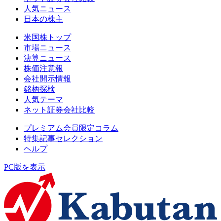
人気ニュース
日本の株主
米国株トップ
市場ニュース
決算ニュース
株価注意報
会社開示情報
銘柄探検
人気テーマ
ネット証券会社比較
プレミアム会員限定コラム
特集記事セレクション
ヘルプ
PC版を表示