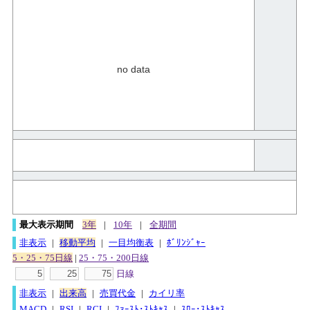
no data
最大表示期間
3年
|
10年
|
全期間
非表示
|
移動平均
|
一目均衡表
|
ﾎﾞﾘﾝｼﾞｬｰ
5・25・75日線
|
25・75・200日線
日線
非表示
|
出来高
|
売買代金
|
カイリ率
MACD
|
RSI
|
RCI
|
ﾌｧｰｽﾄ･ｽﾄｷｬｽ
|
ｽﾛｰ･ｽﾄｷｬｽ