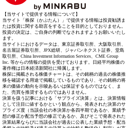
【当サイトで提供する情報について】
当サイト「株探（かぶたん）」で提供する情報は投資勧誘ま
たは投資に関する助言をすることを目的としておりません。
投資の決定は、ご自身の判断でなされますようお願いいたし
ます。
当サイトにおけるデータは、東京証券取引所、大阪取引所、
名古屋証券取引所、JPX総研、ジャパンネクスト証券、堂島
取引所、China Investment Information Services、CME Group
Inc. 等からの情報の提供を受けております。日経平均株価の
著作権は日本経済新聞社に帰属します。
株探に掲載される株価チャートは、その銘柄の過去の株価推
移を確認する用途で掲載しているものであり、その銘柄の将
来の価値の動向を示唆あるいは保証するものではなく、ま
た、売買を推奨するものではありません。
決算を扱う記事における「サプライズ決算」とは、決算情報
として注目に値するかという観点から、発表された決算のサ
プライズ度（当該会社の本決算か各四半期であるか、業績予
想の修正か配当予想の修正であるか、及びそこで発表された
決算結果ならびに当該会社が過去に公表した業績予想・配当