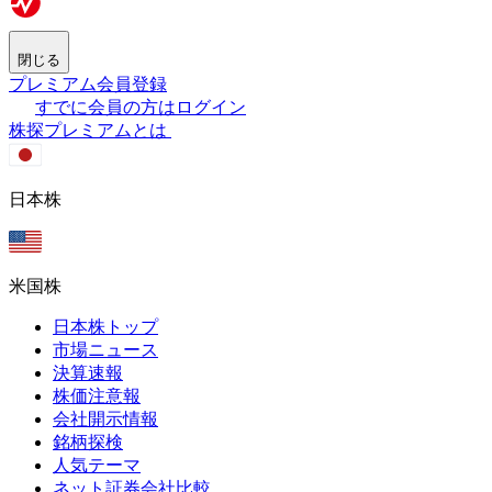
閉じる
プレミアム会員登録
すでに会員の方はログイン
株探プレミアムとは
日本株
米国株
日本株トップ
市場ニュース
決算速報
株価注意報
会社開示情報
銘柄探検
人気テーマ
ネット証券会社比較