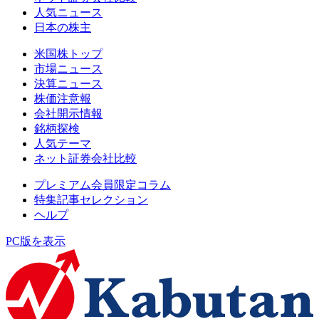
人気ニュース
日本の株主
米国株トップ
市場ニュース
決算ニュース
株価注意報
会社開示情報
銘柄探検
人気テーマ
ネット証券会社比較
プレミアム会員限定コラム
特集記事セレクション
ヘルプ
PC版を表示