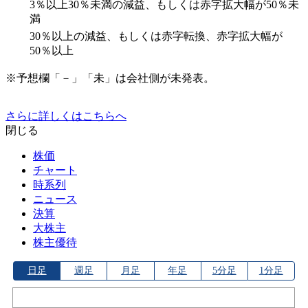
3％以上30％未満の減益、もしくは赤字拡大幅が50％未
満
30％以上の減益、もしくは赤字転換、赤字拡大幅が
50％以上
※予想欄「－」「未」は会社側が未発表。
さらに詳しくはこちらへ
閉じる
株価
チャート
時系列
ニュース
決算
大株主
株主優待
日足
週足
月足
年足
5分足
1分足