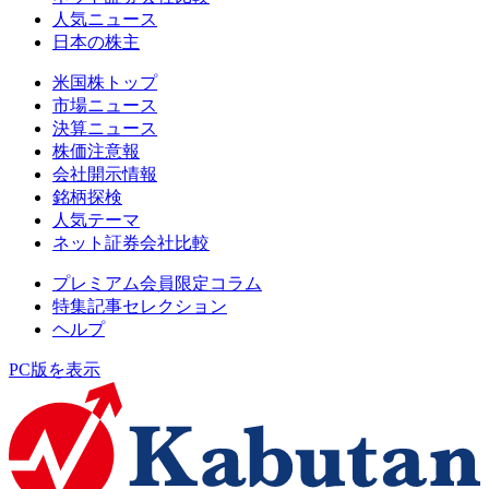
人気ニュース
日本の株主
米国株トップ
市場ニュース
決算ニュース
株価注意報
会社開示情報
銘柄探検
人気テーマ
ネット証券会社比較
プレミアム会員限定コラム
特集記事セレクション
ヘルプ
PC版を表示