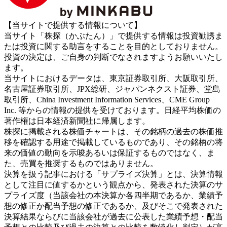
【当サイトで提供する情報について】
当サイト「株探（かぶたん）」で提供する情報は投資勧誘ま
たは投資に関する助言をすることを目的としておりません。
投資の決定は、ご自身の判断でなされますようお願いいたし
ます。
当サイトにおけるデータは、東京証券取引所、大阪取引所、
名古屋証券取引所、JPX総研、ジャパンネクスト証券、堂島
取引所、China Investment Information Services、CME Group
Inc. 等からの情報の提供を受けております。日経平均株価の
著作権は日本経済新聞社に帰属します。
株探に掲載される株価チャートは、その銘柄の過去の株価推
移を確認する用途で掲載しているものであり、その銘柄の将
来の価値の動向を示唆あるいは保証するものではなく、ま
た、売買を推奨するものではありません。
決算を扱う記事における「サプライズ決算」とは、決算情報
として注目に値するかという観点から、発表された決算のサ
プライズ度（当該会社の本決算か各四半期であるか、業績予
想の修正か配当予想の修正であるか、及びそこで発表された
決算結果ならびに当該会社が過去に公表した業績予想・配当