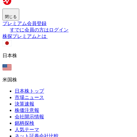
閉じる
プレミアム会員登録
すでに会員の方はログイン
株探プレミアムとは
日本株
米国株
日本株トップ
市場ニュース
決算速報
株価注意報
会社開示情報
銘柄探検
人気テーマ
ネット証券会社比較