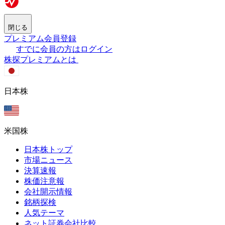
閉じる
プレミアム会員登録
すでに会員の方はログイン
株探プレミアムとは
日本株
米国株
日本株トップ
市場ニュース
決算速報
株価注意報
会社開示情報
銘柄探検
人気テーマ
ネット証券会社比較