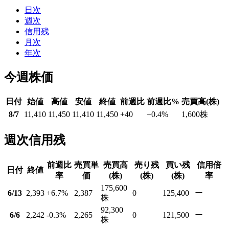
日次
週次
信用残
月次
年次
今週株価
日付
始値
高値
安値
終値
前週比
前週比%
売買高(株)
8/7
11,410
11,450
11,410
11,450
+40
+0.4
%
1,600
株
週次信用残
前週比
売買単
売買高
売り残
買い残
信用倍
日付
終値
率
価
(株)
(株)
(株)
率
175,600
6/13
2,393
+6.7
%
2,387
0
125,400
ー
株
92,300
6/6
2,242
-0.3
%
2,265
0
121,500
ー
株