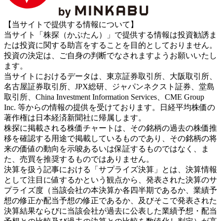
【当サイトで提供する情報について】
当サイト「株探（かぶたん）」で提供する情報は投資勧誘ま
たは投資に関する助言をすることを目的としておりません。
投資の決定は、ご自身の判断でなされますようお願いいたし
ます。
当サイトにおけるデータは、東京証券取引所、大阪取引所、
名古屋証券取引所、JPX総研、ジャパンネクスト証券、堂島
取引所、China Investment Information Services、CME Group
Inc. 等からの情報の提供を受けております。日経平均株価の
著作権は日本経済新聞社に帰属します。
株探に掲載される株価チャートは、その銘柄の過去の株価推
移を確認する用途で掲載しているものであり、その銘柄の将
来の価値の動向を示唆あるいは保証するものではなく、ま
た、売買を推奨するものではありません。
決算を扱う記事における「サプライズ決算」とは、決算情報
として注目に値するかという観点から、発表された決算のサ
プライズ度（当該会社の本決算か各四半期であるか、業績予
想の修正か配当予想の修正であるか、及びそこで発表された
決算結果ならびに当該会社が過去に公表した業績予想・配当