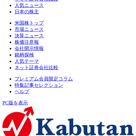
人気ニュース
日本の株主
米国株トップ
市場ニュース
決算ニュース
株価注意報
会社開示情報
銘柄探検
人気テーマ
ネット証券会社比較
プレミアム会員限定コラム
特集記事セレクション
ヘルプ
PC版を表示