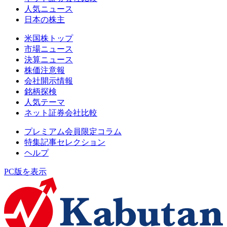
人気ニュース
日本の株主
米国株トップ
市場ニュース
決算ニュース
株価注意報
会社開示情報
銘柄探検
人気テーマ
ネット証券会社比較
プレミアム会員限定コラム
特集記事セレクション
ヘルプ
PC版を表示