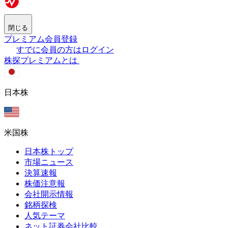
閉じる
プレミアム会員登録
すでに会員の方はログイン
株探プレミアムとは
日本株
米国株
日本株トップ
市場ニュース
決算速報
株価注意報
会社開示情報
銘柄探検
人気テーマ
ネット証券会社比較