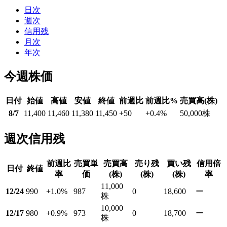
日次
週次
信用残
月次
年次
今週株価
日付
始値
高値
安値
終値
前週比
前週比%
売買高(株)
8/7
11,400
11,460
11,380
11,450
+50
+0.4
%
50,000
株
週次信用残
前週比
売買単
売買高
売り残
買い残
信用倍
日付
終値
率
価
(株)
(株)
(株)
率
11,000
12/24
990
+1.0
%
987
0
18,600
ー
株
10,000
12/17
980
+0.9
%
973
0
18,700
ー
株