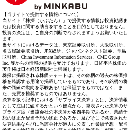
【当サイトで提供する情報について】
当サイト「株探（かぶたん）」で提供する情報は投資勧誘ま
たは投資に関する助言をすることを目的としておりません。
投資の決定は、ご自身の判断でなされますようお願いいたし
ます。
当サイトにおけるデータは、東京証券取引所、大阪取引所、
名古屋証券取引所、JPX総研、ジャパンネクスト証券、堂島
取引所、China Investment Information Services、CME Group
Inc. 等からの情報の提供を受けております。日経平均株価の
著作権は日本経済新聞社に帰属します。
株探に掲載される株価チャートは、その銘柄の過去の株価推
移を確認する用途で掲載しているものであり、その銘柄の将
来の価値の動向を示唆あるいは保証するものではなく、ま
た、売買を推奨するものではありません。
決算を扱う記事における「サプライズ決算」とは、決算情報
として注目に値するかという観点から、発表された決算のサ
プライズ度（当該会社の本決算か各四半期であるか、業績予
想の修正か配当予想の修正であるか、及びそこで発表された
決算結果ならびに当該会社が過去に公表した業績予想・配当