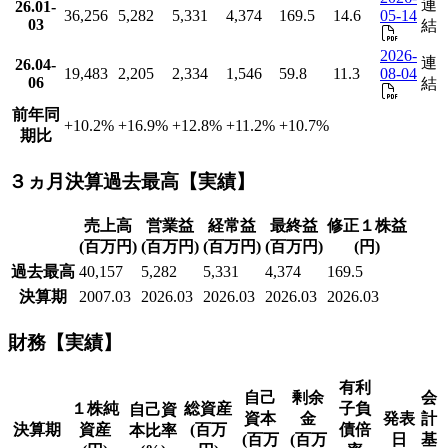
連
26.01-
36,256
5,282
5,331
4,374
169.5
14.6
05-14
03
結
2026-
連
26.04-
19,483
2,205
2,334
1,546
59.8
11.3
08-04
06
結
前年同
+10.2
%
+16.9
%
+12.8
%
+11.2
%
+10.7
%
期比
３ヵ月決算過去最高【実績】
売上高
営業益
経常益
最終益
修正１株益
(百万円)
(百万円)
(百万円)
(百万円)
(円)
過去最高
40,157
5,282
5,331
4,374
169.5
決算期
2007.03
2026.03
2026.03
2026.03
2026.03
財務【実績】
有利
自己
剰余
会
１株純
総資産
子負
自己資
資本
金
発表
計
決算期
資産
(百万
債倍
本比率
(百万
(百万
日
基