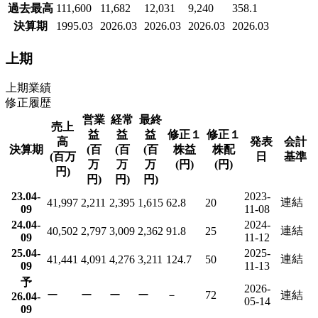
過去最高
111,600
11,682
12,031
9,240
358.1
決算期
1995.03
2026.03
2026.03
2026.03
2026.03
上期
上期業績
修正履歴
営業
経常
最終
売上
益
益
益
修正１
修正１
高
発表
会計
決算期
(百
(百
(百
株益
株配
(百万
日
基準
万
万
万
(円)
(円)
円)
円)
円)
円)
23.04-
2023-
連結
41,997
2,211
2,395
1,615
62.8
20
09
11-08
24.04-
2024-
連結
40,502
2,797
3,009
2,362
91.8
25
09
11-12
25.04-
2025-
連結
41,441
4,091
4,276
3,211
124.7
50
09
11-13
予
2026-
ー
ー
ー
ー
－
72
連結
26.04-
05-14
09