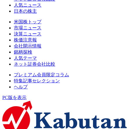
人気ニュース
日本の株主
米国株トップ
市場ニュース
決算ニュース
株価注意報
会社開示情報
銘柄探検
人気テーマ
ネット証券会社比較
プレミアム会員限定コラム
特集記事セレクション
ヘルプ
PC版を表示