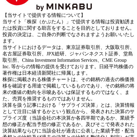
【当サイトで提供する情報について】
当サイト「株探（かぶたん）」で提供する情報は投資勧誘ま
たは投資に関する助言をすることを目的としておりません。
投資の決定は、ご自身の判断でなされますようお願いいたし
ます。
当サイトにおけるデータは、東京証券取引所、大阪取引所、
名古屋証券取引所、JPX総研、ジャパンネクスト証券、堂島
取引所、China Investment Information Services、CME Group
Inc. 等からの情報の提供を受けております。日経平均株価の
著作権は日本経済新聞社に帰属します。
株探に掲載される株価チャートは、その銘柄の過去の株価推
移を確認する用途で掲載しているものであり、その銘柄の将
来の価値の動向を示唆あるいは保証するものではなく、ま
た、売買を推奨するものではありません。
決算を扱う記事における「サプライズ決算」とは、決算情報
として注目に値するかという観点から、発表された決算のサ
プライズ度（当該会社の本決算か各四半期であるか、業績予
想の修正か配当予想の修正であるか、及びそこで発表された
決算結果ならびに当該会社が過去に公表した業績予想・配当