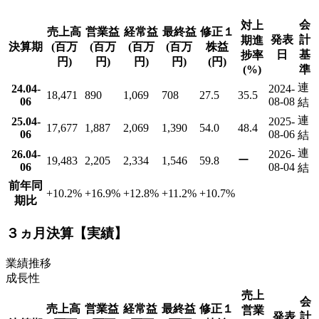
会
対上
売上高
営業益
経常益
最終益
修正１
発表
計
期進
決算期
(百万
(百万
(百万
(百万
株益
日
基
捗率
円)
円)
円)
円)
(円)
(%)
準
連
24.04-
2024-
18,471
890
1,069
708
27.5
35.5
06
08-08
結
連
25.04-
2025-
17,677
1,887
2,069
1,390
54.0
48.4
06
08-06
結
連
26.04-
2026-
ー
19,483
2,205
2,334
1,546
59.8
06
08-04
結
前年同
+10.2
%
+16.9
%
+12.8
%
+11.2
%
+10.7
%
期比
３ヵ月決算【実績】
業績推移
成長性
売上
会
売上高
営業益
経常益
最終益
修正１
営業
発表
計