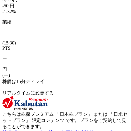
-50
円
-1.32
%
業績
(15:30)
PTS
ー
円
(ー)
株価は15分ディレイ
リアルタイムに変更する
こちらは株探プレミアム 「
日本株プラン
」 または 「
日米セ
ットプラン
」
限定コンテンツ
です。プランをご契約して見
ることができます。