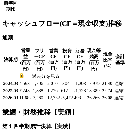
前年同
－
－
－
－
－
期比
キャッシュフロー(CF＝現金収支)推移
通期
営業
フリ
現金等
営業
投資
財務
現金
益
ーCF
CF
CF
CF
残高
会計
決算期
比率
(百万
(百万
(百万
(百万
(百万
(百万
基準
(%)
円)
円)
円)
円)
円)
円)
過去分を見る
2024.03
4,568
1,706
2,010
-304
-1,293
17,979
21.40
連結
2025.03
7,248
1,888
1,276
612
-1,528
18,389
22.74
連結
2026.03
11,682
7,260
12,732
-5,472
498
26,266
26.08
連結
業績・財務推移【実績】
第１四半期累計決算【実績】