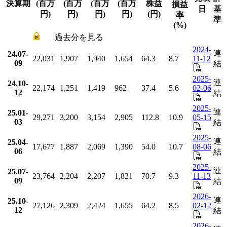
決算期
(百万
(百万
(百万
(百万
株益
損益
日
基
円)
円)
円)
円)
(円)
率
準
(%)
過去分を見る
2024-
連
24.07-
22,031
1,907
1,940
1,654
64.3
8.7
11-12
09
結
2025-
連
24.10-
22,174
1,251
1,419
962
37.4
5.6
02-06
12
結
2025-
連
25.01-
29,271
3,200
3,154
2,905
112.8
10.9
05-15
03
結
2025-
連
25.04-
17,677
1,887
2,069
1,390
54.0
10.7
08-06
06
結
2025-
連
25.07-
23,764
2,204
2,207
1,821
70.7
9.3
11-13
09
結
2026-
連
25.10-
27,126
2,309
2,424
1,655
64.2
8.5
02-12
12
結
2026-