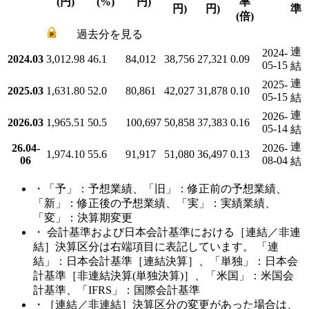
(円)
(%)
円)
率
円)
円)
準
(倍)
過去分を見る
連
2024-
2024.03
3,012.98
46.1
84,012
38,756
27,321
0.09
05-15
結
連
2025-
2025.03
1,631.80
52.0
80,861
42,027
31,878
0.10
05-15
結
連
2026-
2026.03
1,965.51
50.5
100,697
50,858
37,383
0.16
05-14
結
連
26.04-
2026-
1,974.10
55.6
91,917
51,080
36,497
0.13
06
08-04
結
・「予」：予想業績、「旧」：修正前の予想業績、
「新」：修正後の予想業績、「実」：実績業績、
「変」：決算期変更
・ 会計基準および日本会計基準における［連結／非連
結］決算区分は右端項目に表記しています。 「連
結」：日本会計基準［連結決算］、「単独」：日本会
計基準［非連結決算(単独決算)］、「米国」：米国会
計基準、「IFRS」：国際会計基準
・［連結／非連結］決算区分の変更があった場合は、