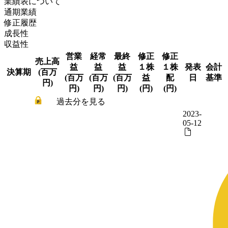
業績表について
通期業績
修正履歴
成長性
収益性
営業
経常
最終
修正
修正
売上高
益
益
益
１株
１株
発表
会計
決算期
(百万
(百万
(百万
(百万
益
配
日
基準
円)
円)
円)
円)
(円)
(円)
過去分を見る
2023-
05-12