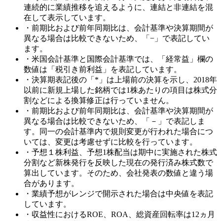
連続的に業績推移を追えるように、連結と非連結を混
在して表示しています。
・前期比および前年同期比は、会計基準や決算期間が
異なる場合は比較できないため、「−」で表記してい
ます。
・米国会計基準と国際会計基準では、「経常益」欄の
数値は「税引き前利益」を表記しています。
・決算期表記後の「*」は上場前の決算を示し、2018年
以前に新規上場した銘柄では1株あたりの項目は株式分
割などによる換算修正は行っていません。
・前期比および前年同期比は、会計基準や決算期間が
異なる場合は比較できないため、「－」で表記しま
す。同一の会計基準内で規則変更が行われた場合につ
いては、変更は考慮せずに比較を行っています。
・予想１株利益、予想1株配当は期中に実施された株式
分割など新株発行を反映した現在の発行済み株式数で
算出しています。そのため、会社発表の数値と違う場
合があります。
・業績予想がレンジで開示された場合は中央値を表記
しています。
・収益性におけるROE、ROA、総資産回転率は12ヵ月