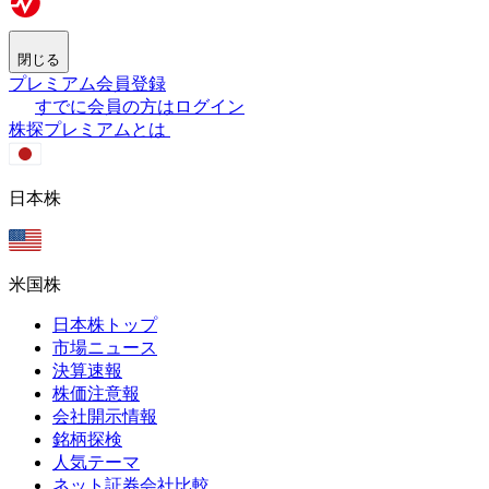
閉じる
プレミアム会員登録
すでに会員の方はログイン
株探プレミアムとは
日本株
米国株
日本株トップ
市場ニュース
決算速報
株価注意報
会社開示情報
銘柄探検
人気テーマ
ネット証券会社比較