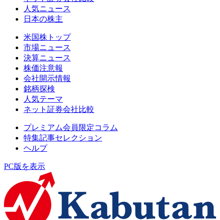
人気ニュース
日本の株主
米国株トップ
市場ニュース
決算ニュース
株価注意報
会社開示情報
銘柄探検
人気テーマ
ネット証券会社比較
プレミアム会員限定コラム
特集記事セレクション
ヘルプ
PC版を表示