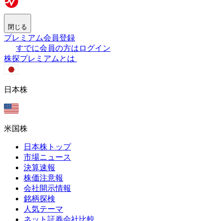
閉じる
プレミアム会員登録
すでに会員の方はログイン
株探プレミアムとは
日本株
米国株
日本株トップ
市場ニュース
決算速報
株価注意報
会社開示情報
銘柄探検
人気テーマ
ネット証券会社比較