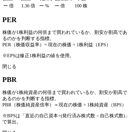
ー
倍
1.36
倍
ー
%
ー
倍
100
株
PER
株価が1株利益の何倍まで買われているか、割安か割高であ
るのかを判断する指標。
PER（株価収益率）= 現在の株価 ÷ 1株利益（EPS）
※EPSは修正1株利益の値を使用。
閉じる
PBR
株価が1株純資産の何倍まで買われているか、割安か割高で
あるのかを判断する指標。
PBR（株価純資産倍率）＝現在の株価 ÷ 1株純資産（BPS）
※BPSは「直近の自己資本÷(発行済み株式数－自己株式数)」
で算出。