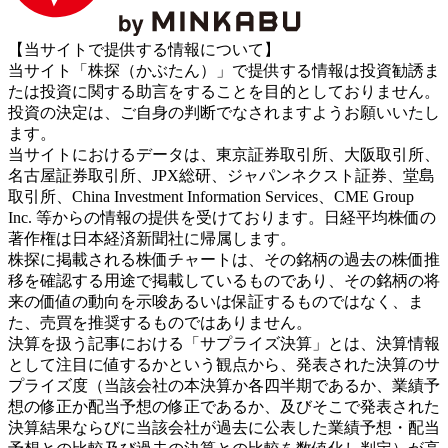
【当サイトで提供する情報について】
当サイト「株探（かぶたん）」で提供する情報は投資勧誘ま
たは投資に関する助言をすることを目的としておりません。
投資の決定は、ご自身の判断でなされますようお願いいたし
ます。
当サイトにおけるデータは、東京証券取引所、大阪取引所、
名古屋証券取引所、JPX総研、ジャパンネクスト証券、堂島
取引所、China Investment Information Services、CME Group
Inc. 等からの情報の提供を受けております。日経平均株価の
著作権は日本経済新聞社に帰属します。
株探に掲載される株価チャートは、その銘柄の過去の株価推
移を確認する用途で掲載しているものであり、その銘柄の将
来の価値の動向を示唆あるいは保証するものではなく、ま
た、売買を推奨するものではありません。
決算を扱う記事における「サプライズ決算」とは、決算情報
として注目に値するかという観点から、発表された決算のサ
プライズ度（当該会社の本決算か各四半期であるか、業績予
想の修正か配当予想の修正であるか、及びそこで発表された
決算結果ならびに当該会社が過去に公表した業績予想・配当