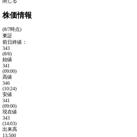
閉じる
株価情報
(8/7時点)
東証
前日終値：
343
(8/6)
始値
341
(09:00)
高値
346
(10:24)
安値
341
(09:00)
現在値
343
(14:03)
出来高
13,500