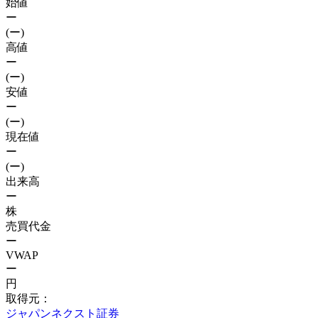
始値
ー
(ー)
高値
ー
(ー)
安値
ー
(ー)
現在値
ー
(ー)
出来高
ー
株
売買代金
ー
VWAP
ー
円
取得元：
ジャパンネクスト証券