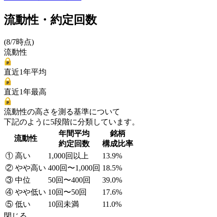
流動性・約定回数
(8/7時点)
流動性
直近1年平均
直近1年最高
流動性の高さを測る基準について
下記のように5段階に分類しています。
年間平均
銘柄
流動性
約定回数
構成比率
① 高い
1,000回以上
13.9%
② やや高い
400回〜1,000回
18.5%
③ 中位
50回〜400回
39.0%
④ やや低い
10回〜50回
17.6%
⑤ 低い
10回未満
11.0%
閉じる