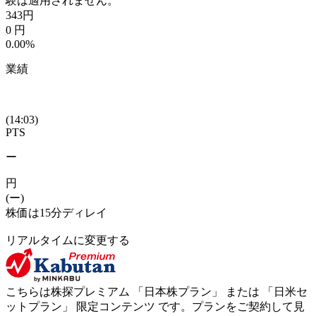
験は適用されません。
343
円
0
円
0.00%
業績
(14:03)
PTS
ー
円
(ー)
株価は15分ディレイ
リアルタイムに変更する
こちらは株探プレミアム 「
日本株プラン
」 または 「
日米セ
ットプラン
」
限定コンテンツ
です。プランをご契約して見