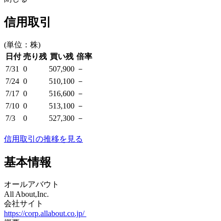
信用取引
(単位：株)
日付
売り残
買い残
倍率
7/31
0
507,900
－
7/24
0
510,100
－
7/17
0
516,600
－
7/10
0
513,100
－
7/3
0
527,300
－
信用取引の推移を見る
基本情報
オールアバウト
All About,Inc.
会社サイト
https://corp.allabout.co.jp/