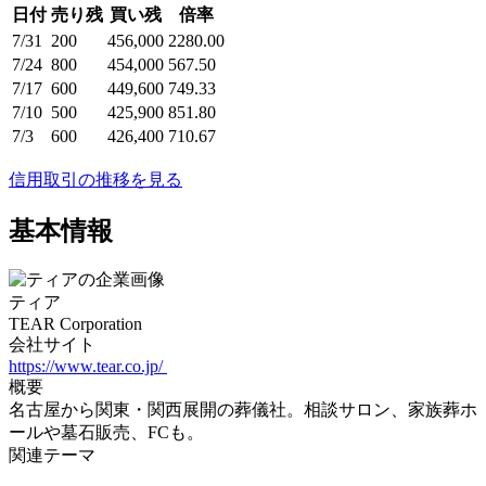
日付
売り残
買い残
倍率
7/31
200
456,000
2280.00
7/24
800
454,000
567.50
7/17
600
449,600
749.33
7/10
500
425,900
851.80
7/3
600
426,400
710.67
信用取引の推移を見る
基本情報
ティア
TEAR Corporation
会社サイト
https://www.tear.co.jp/
概要
名古屋から関東・関西展開の葬儀社。相談サロン、家族葬ホ
ールや墓石販売、FCも。
関連テーマ