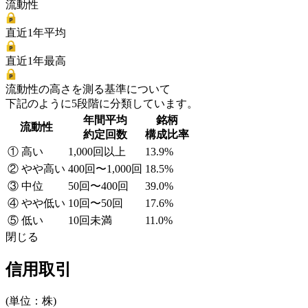
流動性
直近1年平均
直近1年最高
流動性の高さを測る基準について
下記のように5段階に分類しています。
年間平均
銘柄
流動性
約定回数
構成比率
① 高い
1,000回以上
13.9%
② やや高い
400回〜1,000回
18.5%
③ 中位
50回〜400回
39.0%
④ やや低い
10回〜50回
17.6%
⑤ 低い
10回未満
11.0%
閉じる
信用取引
(単位：株)