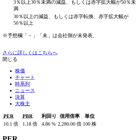
3％以上30％未満の減益、もしくは赤字拡大幅が50％未
満
30％以上の減益、もしくは赤字転換、赤字拡大幅が
50％以上
※予想欄「－」「未」は会社側が未発表。
さらに詳しくはこちらへ
閉じる
株価
チャート
時系列
ニュース
決算
大株主
PER
PBR
利回り
信用倍率
単位
10.1
倍
1.18
倍
4.86
%
2,280.00
倍
100
株
PER