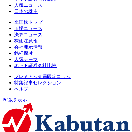
人気ニュース
日本の株主
米国株トップ
市場ニュース
決算ニュース
株価注意報
会社開示情報
銘柄探検
人気テーマ
ネット証券会社比較
プレミアム会員限定コラム
特集記事セレクション
ヘルプ
PC版を表示