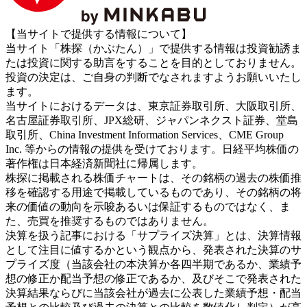
【当サイトで提供する情報について】
当サイト「株探（かぶたん）」で提供する情報は投資勧誘ま
たは投資に関する助言をすることを目的としておりません。
投資の決定は、ご自身の判断でなされますようお願いいたし
ます。
当サイトにおけるデータは、東京証券取引所、大阪取引所、
名古屋証券取引所、JPX総研、ジャパンネクスト証券、堂島
取引所、China Investment Information Services、CME Group
Inc. 等からの情報の提供を受けております。日経平均株価の
著作権は日本経済新聞社に帰属します。
株探に掲載される株価チャートは、その銘柄の過去の株価推
移を確認する用途で掲載しているものであり、その銘柄の将
来の価値の動向を示唆あるいは保証するものではなく、ま
た、売買を推奨するものではありません。
決算を扱う記事における「サプライズ決算」とは、決算情報
として注目に値するかという観点から、発表された決算のサ
プライズ度（当該会社の本決算か各四半期であるか、業績予
想の修正か配当予想の修正であるか、及びそこで発表された
決算結果ならびに当該会社が過去に公表した業績予想・配当