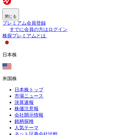
閉じる
プレミアム会員登録
すでに会員の方はログイン
株探プレミアムとは
日本株
米国株
日本株トップ
市場ニュース
決算速報
株価注意報
会社開示情報
銘柄探検
人気テーマ
ネット証券会社比較