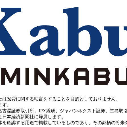
たは投資に関する助言をすることを目的としておりません。
ます。
PX総研、ジャパンネクスト証券、堂島取引所、China Investment 
は日本経済新聞社に帰属します。
移を確認する用途で掲載しているものであり、その銘柄の将来