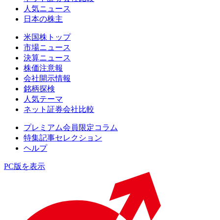
人気ニュース
日本の株主
米国株トップ
市場ニュース
決算ニュース
株価注意報
会社開示情報
銘柄探検
人気テーマ
ネット証券会社比較
プレミアム会員限定コラム
特集記事セレクション
ヘルプ
PC版を表示