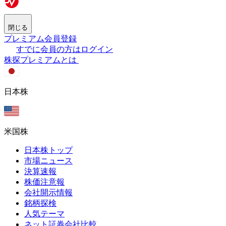
閉じる
プレミアム会員登録
すでに会員の方はログイン
株探プレミアムとは
日本株
米国株
日本株トップ
市場ニュース
決算速報
株価注意報
会社開示情報
銘柄探検
人気テーマ
ネット証券会社比較