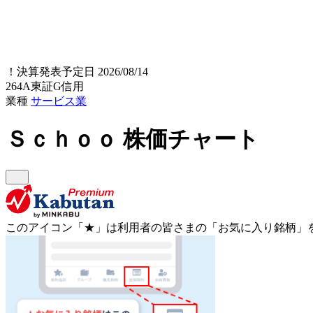
！
決算発表予定日 2026/08/14
264A
東証G
信用
業種
サービス業
Ｓｃｈｏｏ
株価チャート
このアイコン
「★」
は利用者の皆さまの
「お気に入り銘柄」