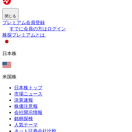
閉じる
プレミアム会員登録
すでに会員の方はログイン
株探プレミアムとは
日本株
米国株
日本株トップ
市場ニュース
決算速報
株価注意報
会社開示情報
銘柄探検
人気テーマ
ネット証券会社比較