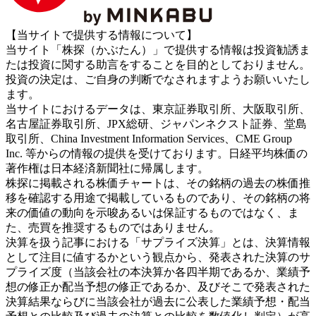
【当サイトで提供する情報について】
当サイト「株探（かぶたん）」で提供する情報は投資勧誘ま
たは投資に関する助言をすることを目的としておりません。
投資の決定は、ご自身の判断でなされますようお願いいたし
ます。
当サイトにおけるデータは、東京証券取引所、大阪取引所、
名古屋証券取引所、JPX総研、ジャパンネクスト証券、堂島
取引所、China Investment Information Services、CME Group
Inc. 等からの情報の提供を受けております。日経平均株価の
著作権は日本経済新聞社に帰属します。
株探に掲載される株価チャートは、その銘柄の過去の株価推
移を確認する用途で掲載しているものであり、その銘柄の将
来の価値の動向を示唆あるいは保証するものではなく、ま
た、売買を推奨するものではありません。
決算を扱う記事における「サプライズ決算」とは、決算情報
として注目に値するかという観点から、発表された決算のサ
プライズ度（当該会社の本決算か各四半期であるか、業績予
想の修正か配当予想の修正であるか、及びそこで発表された
決算結果ならびに当該会社が過去に公表した業績予想・配当