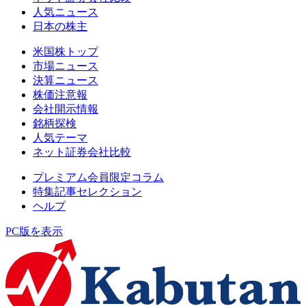
人気ニュース
日本の株主
米国株トップ
市場ニュース
決算ニュース
株価注意報
会社開示情報
銘柄探検
人気テーマ
ネット証券会社比較
プレミアム会員限定コラム
特集記事セレクション
ヘルプ
PC版を表示