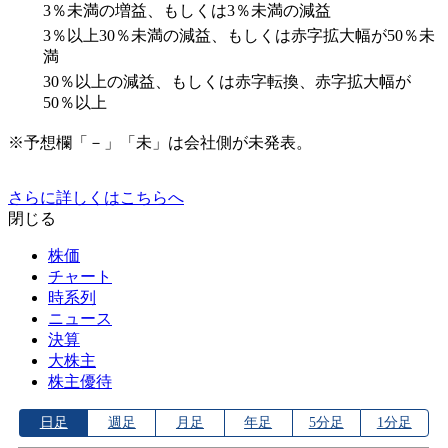
3％未満の増益、もしくは3％未満の減益
3％以上30％未満の減益、もしくは赤字拡大幅が50％未
満
30％以上の減益、もしくは赤字転換、赤字拡大幅が
50％以上
※予想欄「－」「未」は会社側が未発表。
さらに詳しくはこちらへ
閉じる
株価
チャート
時系列
ニュース
決算
大株主
株主優待
日足
週足
月足
年足
5分足
1分足