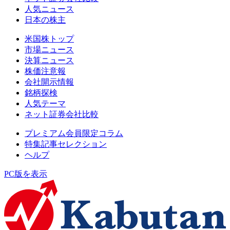
人気ニュース
日本の株主
米国株トップ
市場ニュース
決算ニュース
株価注意報
会社開示情報
銘柄探検
人気テーマ
ネット証券会社比較
プレミアム会員限定コラム
特集記事セレクション
ヘルプ
PC版を表示