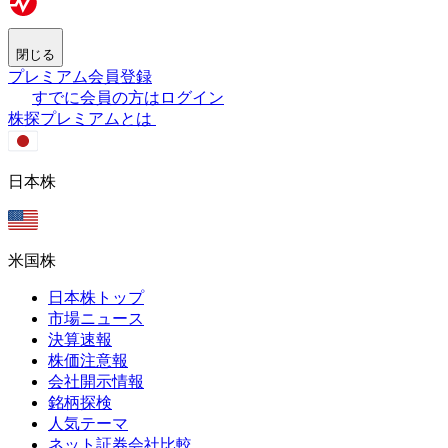
閉じる
プレミアム会員登録
すでに会員の方はログイン
株探プレミアムとは
日本株
米国株
日本株トップ
市場ニュース
決算速報
株価注意報
会社開示情報
銘柄探検
人気テーマ
ネット証券会社比較