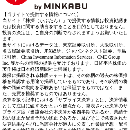
【当サイトで提供する情報について】
当サイト「株探（かぶたん）」で提供する情報は投資勧誘ま
たは投資に関する助言をすることを目的としておりません。
投資の決定は、ご自身の判断でなされますようお願いいたし
ます。
当サイトにおけるデータは、東京証券取引所、大阪取引所、
名古屋証券取引所、JPX総研、ジャパンネクスト証券、堂島
取引所、China Investment Information Services、CME Group
Inc. 等からの情報の提供を受けております。日経平均株価の
著作権は日本経済新聞社に帰属します。
株探に掲載される株価チャートは、その銘柄の過去の株価推
移を確認する用途で掲載しているものであり、その銘柄の将
来の価値の動向を示唆あるいは保証するものではなく、ま
た、売買を推奨するものではありません。
決算を扱う記事における「サプライズ決算」とは、決算情報
として注目に値するかという観点から、発表された決算のサ
プライズ度（当該会社の本決算か各四半期であるか、業績予
想の修正か配当予想の修正であるか、及びそこで発表された
決算結果ならびに当該会社が過去に公表した業績予想・配当