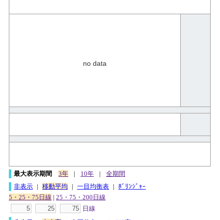
no data
最大表示期間
3年
|
10年
|
全期間
非表示
|
移動平均
|
一目均衡表
|
ﾎﾞﾘﾝｼﾞｬｰ
5・25・75日線
|
25・75・200日線
日線