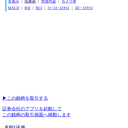
非表示
|
出来高
|
売買代金
|
カイリ率
MACD
|
RSI
|
RCI
|
ﾌｧｰｽﾄ･ｽﾄｷｬｽ
|
ｽﾛｰ･ｽﾄｷｬｽ
▶︎
この銘柄を取引する
証券会社のアプリを起動して
この銘柄の取引画面へ移動します