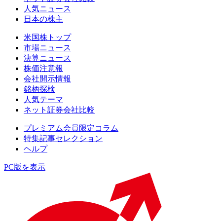
人気ニュース
日本の株主
米国株トップ
市場ニュース
決算ニュース
株価注意報
会社開示情報
銘柄探検
人気テーマ
ネット証券会社比較
プレミアム会員限定コラム
特集記事セレクション
ヘルプ
PC版を表示