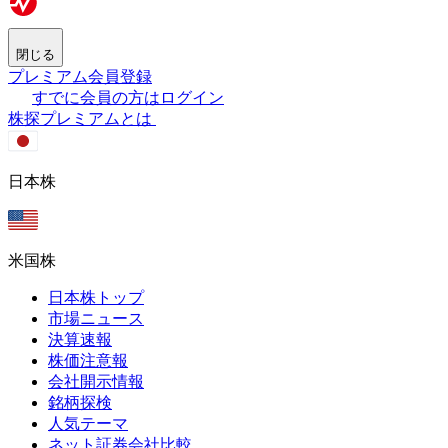
閉じる
プレミアム会員登録
すでに会員の方はログイン
株探プレミアムとは
日本株
米国株
日本株トップ
市場ニュース
決算速報
株価注意報
会社開示情報
銘柄探検
人気テーマ
ネット証券会社比較