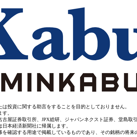
たは投資に関する助言をすることを目的としておりません。
ます。
PX総研、ジャパンネクスト証券、堂島取引所、China Investment 
は日本経済新聞社に帰属します。
移を確認する用途で掲載しているものであり、その銘柄の将来