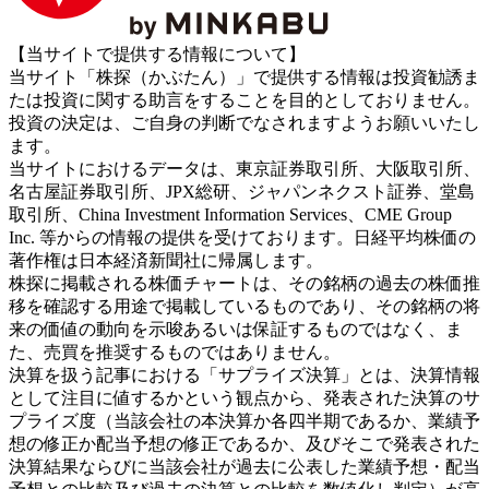
【当サイトで提供する情報について】
当サイト「株探（かぶたん）」で提供する情報は投資勧誘ま
たは投資に関する助言をすることを目的としておりません。
投資の決定は、ご自身の判断でなされますようお願いいたし
ます。
当サイトにおけるデータは、東京証券取引所、大阪取引所、
名古屋証券取引所、JPX総研、ジャパンネクスト証券、堂島
取引所、China Investment Information Services、CME Group
Inc. 等からの情報の提供を受けております。日経平均株価の
著作権は日本経済新聞社に帰属します。
株探に掲載される株価チャートは、その銘柄の過去の株価推
移を確認する用途で掲載しているものであり、その銘柄の将
来の価値の動向を示唆あるいは保証するものではなく、ま
た、売買を推奨するものではありません。
決算を扱う記事における「サプライズ決算」とは、決算情報
として注目に値するかという観点から、発表された決算のサ
プライズ度（当該会社の本決算か各四半期であるか、業績予
想の修正か配当予想の修正であるか、及びそこで発表された
決算結果ならびに当該会社が過去に公表した業績予想・配当