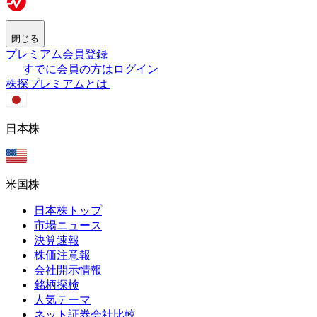
閉じる
プレミアム会員登録
すでに会員の方はログイン
株探プレミアムとは
日本株
米国株
日本株トップ
市場ニュース
決算速報
株価注意報
会社開示情報
銘柄探検
人気テーマ
ネット証券会社比較