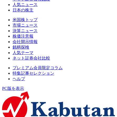
人気ニュース
日本の株主
米国株トップ
市場ニュース
決算ニュース
株価注意報
会社開示情報
銘柄探検
人気テーマ
ネット証券会社比較
プレミアム会員限定コラム
特集記事セレクション
ヘルプ
PC版を表示