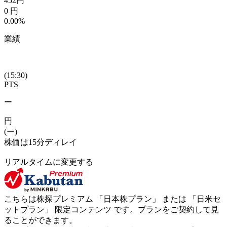
452
円
0
円
0.00%
業績
(15:30)
PTS
ー
円
(ー)
株価は15分ディレイ
リアルタイムに変更する
こちらは株探プレミアム 「
日本株プラン
」 または 「
日米セ
ットプラン
」
限定コンテンツ
です。プランをご契約して見
ることができます。