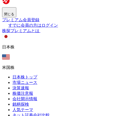
閉じる
プレミアム会員登録
すでに会員の方はログイン
株探プレミアムとは
日本株
米国株
日本株トップ
市場ニュース
決算速報
株価注意報
会社開示情報
銘柄探検
人気テーマ
ネット証券会社比較