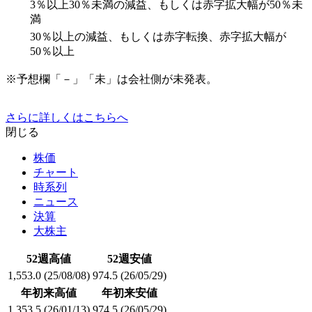
3％以上30％未満の減益、もしくは赤字拡大幅が50％未
満
30％以上の減益、もしくは赤字転換、赤字拡大幅が
50％以上
※予想欄「－」「未」は会社側が未発表。
さらに詳しくはこちらへ
閉じる
株価
チャート
時系列
ニュース
決算
大株主
52週高値
52週安値
1,553.0
(25/08/08)
974.5
(26/05/29)
年初来高値
年初来安値
1,353.5
(26/01/13)
974.5
(26/05/29)