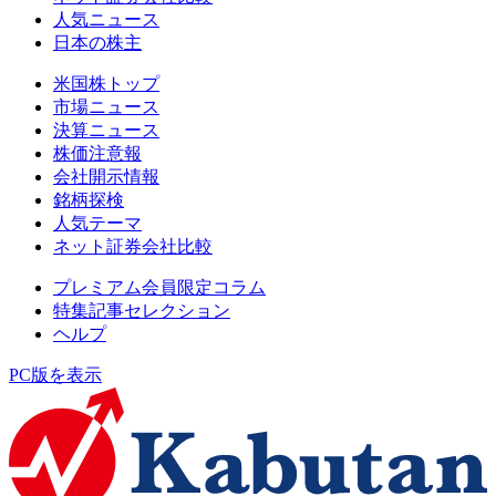
人気ニュース
日本の株主
米国株トップ
市場ニュース
決算ニュース
株価注意報
会社開示情報
銘柄探検
人気テーマ
ネット証券会社比較
プレミアム会員限定コラム
特集記事セレクション
ヘルプ
PC版を表示