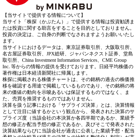
【当サイトで提供する情報について】
当サイト「株探（かぶたん）」で提供する情報は投資勧誘ま
たは投資に関する助言をすることを目的としておりません。
投資の決定は、ご自身の判断でなされますようお願いいたし
ます。
当サイトにおけるデータは、東京証券取引所、大阪取引所、
名古屋証券取引所、JPX総研、ジャパンネクスト証券、堂島
取引所、China Investment Information Services、CME Group
Inc. 等からの情報の提供を受けております。日経平均株価の
著作権は日本経済新聞社に帰属します。
株探に掲載される株価チャートは、その銘柄の過去の株価推
移を確認する用途で掲載しているものであり、その銘柄の将
来の価値の動向を示唆あるいは保証するものではなく、ま
た、売買を推奨するものではありません。
決算を扱う記事における「サプライズ決算」とは、決算情報
として注目に値するかという観点から、発表された決算のサ
プライズ度（当該会社の本決算か各四半期であるか、業績予
想の修正か配当予想の修正であるか、及びそこで発表された
決算結果ならびに当該会社が過去に公表した業績予想・配当