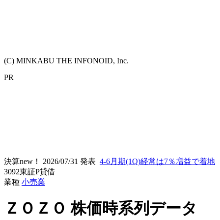
(C) MINKABU THE INFONOID, Inc.
PR
決算new！
2026/07/31 発表
4-6月期(1Q)経常は7％増益で着地
3092
東証P
貸借
業種
小売業
ＺＯＺＯ
株価時系列データ