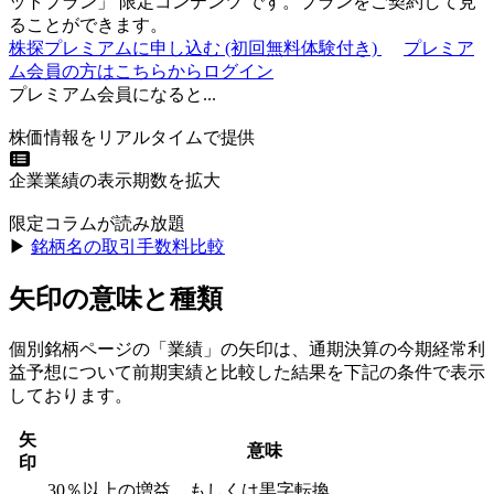
ットプラン
」
限定コンテンツ
です。プランをご契約して見
ることができます。
株探プレミアムに申し込む
(初回無料体験付き)
プレミア
ム会員の方はこちらからログイン
プレミアム会員になると...
株価情報をリアルタイムで提供
企業業績の表示期数を拡大
限定コラムが読み放題
▶︎
銘柄名の取引手数料比較
矢印の意味と種類
個別銘柄ページの「業績」の矢印は、通期決算の今期経常利
益予想について前期実績と比較した結果を下記の条件で表示
しております。
矢
意味
印
30％以上の増益、もしくは黒字転換