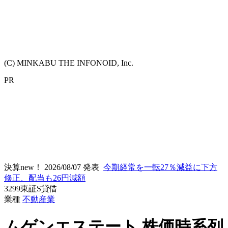
(C) MINKABU THE INFONOID, Inc.
PR
決算new！
2026/08/07 発表
今期経常を一転27％減益に下方
修正、配当も26円減額
3299
東証S
貸借
業種
不動産業
ムゲンエステート
株価時系列