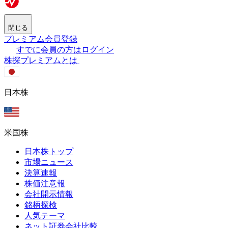
閉じる
プレミアム会員登録
すでに会員の方はログイン
株探プレミアムとは
日本株
米国株
日本株トップ
市場ニュース
決算速報
株価注意報
会社開示情報
銘柄探検
人気テーマ
ネット証券会社比較