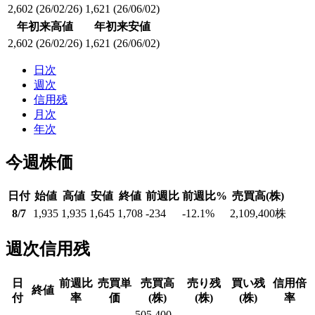
2,602
(26/02/26)
1,621
(26/06/02)
年初来高値
年初来安値
2,602
(26/02/26)
1,621
(26/06/02)
日次
週次
信用残
月次
年次
今週株価
日付
始値
高値
安値
終値
前週比
前週比%
売買高(株)
8/7
1,935
1,935
1,645
1,708
-234
-12.1
%
2,109,400
株
週次信用残
日
前週比
売買単
売買高
売り残
買い残
信用倍
終値
付
率
価
(株)
(株)
(株)
率
505,400