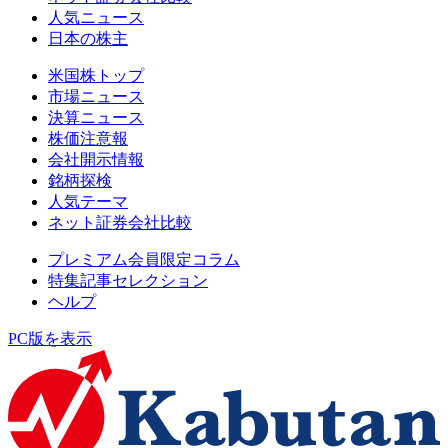
人気ニュース
日本の株主
米国株トップ
市場ニュース
決算ニュース
株価注意報
会社開示情報
銘柄探検
人気テーマ
ネット証券会社比較
プレミアム会員限定コラム
特集記事セレクション
ヘルプ
PC版を表示