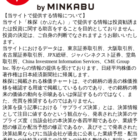
【当サイトで提供する情報について】
当サイト「株探（かぶたん）」で提供する情報は投資勧誘ま
たは投資に関する助言をすることを目的としておりません。
投資の決定は、ご自身の判断でなされますようお願いいたし
ます。
当サイトにおけるデータは、東京証券取引所、大阪取引所、
名古屋証券取引所、JPX総研、ジャパンネクスト証券、堂島
取引所、China Investment Information Services、CME Group
Inc. 等からの情報の提供を受けております。日経平均株価の
著作権は日本経済新聞社に帰属します。
株探に掲載される株価チャートは、その銘柄の過去の株価推
移を確認する用途で掲載しているものであり、その銘柄の将
来の価値の動向を示唆あるいは保証するものではなく、ま
た、売買を推奨するものではありません。
決算を扱う記事における「サプライズ決算」とは、決算情報
として注目に値するかという観点から、発表された決算のサ
プライズ度（当該会社の本決算か各四半期であるか、業績予
想の修正か配当予想の修正であるか、及びそこで発表された
決算結果ならびに当該会社が過去に公表した業績予想・配当