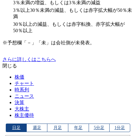
3％未満の増益、もしくは3％未満の減益
3％以上30％未満の減益、もしくは赤字拡大幅が50％未
満
30％以上の減益、もしくは赤字転換、赤字拡大幅が
50％以上
※予想欄「－」「未」は会社側が未発表。
さらに詳しくはこちらへ
閉じる
株価
チャート
時系列
ニュース
決算
大株主
株主優待
日足
週足
月足
年足
5分足
1分足