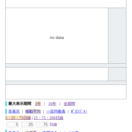
no data
最大表示期間
3年
|
10年
|
全期間
非表示
|
移動平均
|
一目均衡表
|
ﾎﾞﾘﾝｼﾞｬｰ
5・25・75日線
|
25・75・200日線
日線