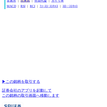
非表示
|
出来高
|
売買代金
|
カイリ率
MACD
|
RSI
|
RCI
|
ﾌｧｰｽﾄ･ｽﾄｷｬｽ
|
ｽﾛｰ･ｽﾄｷｬｽ
▶︎
この銘柄を取引する
証券会社のアプリを起動して
この銘柄の取引画面へ移動します