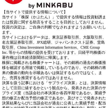
【当サイトで提供する情報について】
当サイト「株探（かぶたん）」で提供する情報は投資勧誘ま
たは投資に関する助言をすることを目的としておりません。
投資の決定は、ご自身の判断でなされますようお願いいたし
ます。
当サイトにおけるデータは、東京証券取引所、大阪取引所、
名古屋証券取引所、JPX総研、ジャパンネクスト証券、堂島
取引所、China Investment Information Services、CME Group
Inc. 等からの情報の提供を受けております。日経平均株価の
著作権は日本経済新聞社に帰属します。
株探に掲載される株価チャートは、その銘柄の過去の株価推
移を確認する用途で掲載しているものであり、その銘柄の将
来の価値の動向を示唆あるいは保証するものではなく、ま
た、売買を推奨するものではありません。
決算を扱う記事における「サプライズ決算」とは、決算情報
として注目に値するかという観点から、発表された決算のサ
プライズ度（当該会社の本決算か各四半期であるか、業績予
想の修正か配当予想の修正であるか、及びそこで発表された
決算結果ならびに当該会社が過去に公表した業績予想・配当