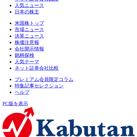
人気ニュース
日本の株主
米国株トップ
市場ニュース
決算ニュース
株価注意報
会社開示情報
銘柄探検
人気テーマ
ネット証券会社比較
プレミアム会員限定コラム
特集記事セレクション
ヘルプ
PC版を表示