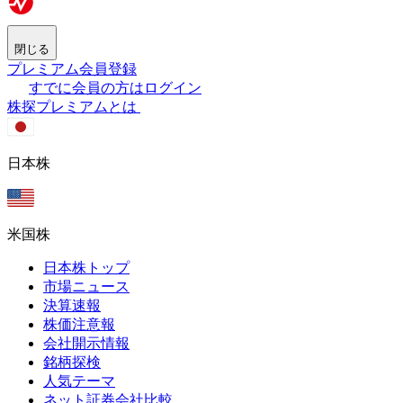
閉じる
プレミアム会員登録
すでに会員の方はログイン
株探プレミアムとは
日本株
米国株
日本株トップ
市場ニュース
決算速報
株価注意報
会社開示情報
銘柄探検
人気テーマ
ネット証券会社比較