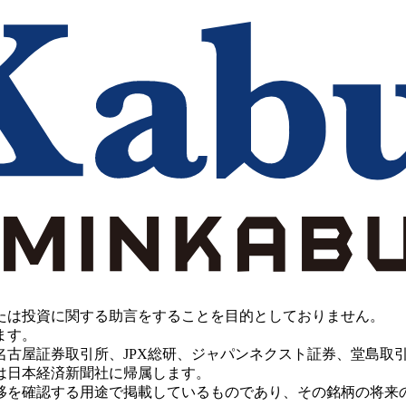
たは投資に関する助言をすることを目的としておりません。
ます。
PX総研、ジャパンネクスト証券、堂島取引所、China Investment 
は日本経済新聞社に帰属します。
移を確認する用途で掲載しているものであり、その銘柄の将来