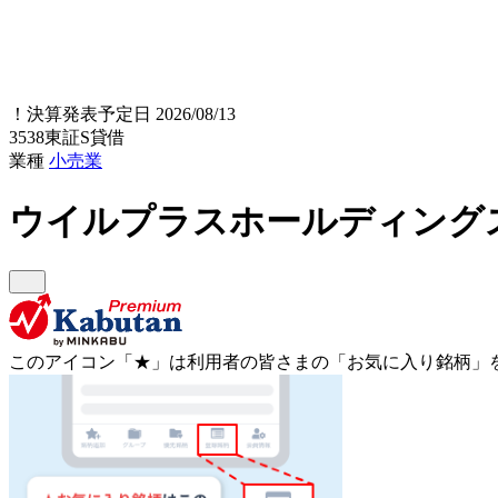
！
決算発表予定日 2026/08/13
3538
東証S
貸借
業種
小売業
ウイルプラスホールディング
このアイコン
「★」
は利用者の皆さまの
「お気に入り銘柄」