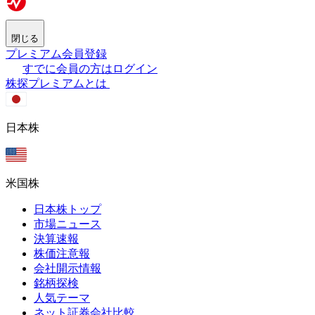
閉じる
プレミアム会員登録
すでに会員の方はログイン
株探プレミアムとは
日本株
米国株
日本株トップ
市場ニュース
決算速報
株価注意報
会社開示情報
銘柄探検
人気テーマ
ネット証券会社比較