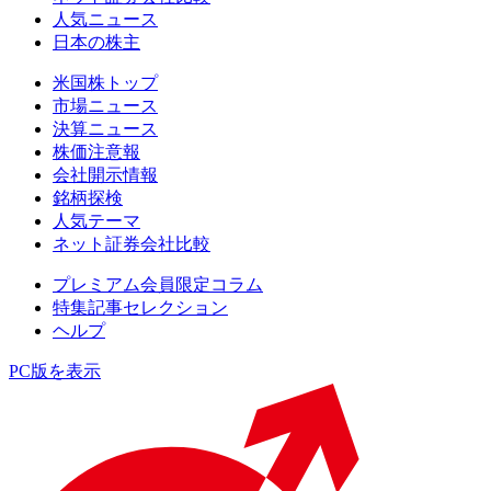
人気ニュース
日本の株主
米国株トップ
市場ニュース
決算ニュース
株価注意報
会社開示情報
銘柄探検
人気テーマ
ネット証券会社比較
プレミアム会員限定コラム
特集記事セレクション
ヘルプ
PC版を表示