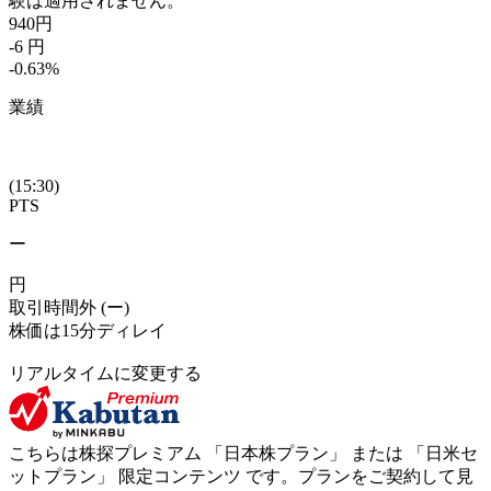
験は適用されません。
940
円
-6
円
-0.63
%
業績
(15:30)
PTS
ー
円
取引時間外
(ー)
株価は15分ディレイ
リアルタイムに変更する
こちらは株探プレミアム 「
日本株プラン
」 または 「
日米セ
ットプラン
」
限定コンテンツ
です。プランをご契約して見