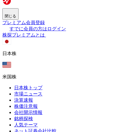
閉じる
プレミアム会員登録
すでに会員の方はログイン
株探プレミアムとは
日本株
米国株
日本株トップ
市場ニュース
決算速報
株価注意報
会社開示情報
銘柄探検
人気テーマ
ネット証券会社比較