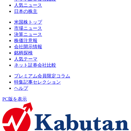
人気ニュース
日本の株主
米国株トップ
市場ニュース
決算ニュース
株価注意報
会社開示情報
銘柄探検
人気テーマ
ネット証券会社比較
プレミアム会員限定コラム
特集記事セレクション
ヘルプ
PC版を表示