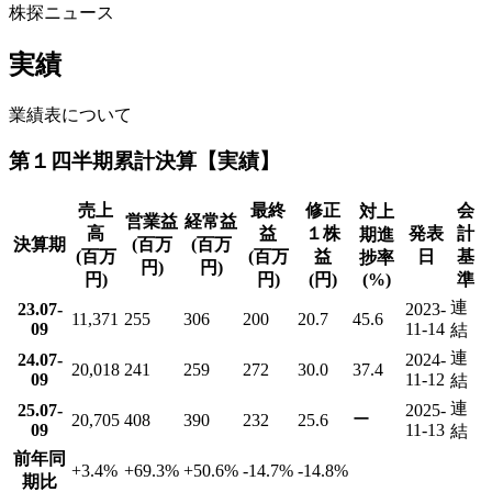
株探ニュース
実績
業績表について
第１四半期累計決算【実績】
売上
最終
修正
会
対上
営業益
経常益
高
益
１株
発表
計
期進
決算期
(百万
(百万
(百万
(百万
益
日
基
捗率
円)
円)
円)
円)
(円)
(%)
準
連
23.07-
2023-
11,371
255
306
200
20.7
45.6
09
11-14
結
連
24.07-
2024-
20,018
241
259
272
30.0
37.4
09
11-12
結
連
25.07-
2025-
ー
20,705
408
390
232
25.6
09
11-13
結
前年同
+3.4
%
+69.3
%
+50.6
%
-14.7
%
-14.8
%
期比