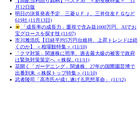
【高配当利回り銘柄】ベスト30 ＜割安株特集＞ 11
月12日版
明日の決算発表予定 三菱ＵＦＪ、三井住友ＦＧなど
619社 (11月13日)
「成長率の成長力」重視で含み益1000万円、AIでお
宝グロースを探す技 (11/07)
市川雅浩氏【日経平均5万円台維持、上昇トレンドは続
くのか】 ＜相場観特集＞ (11/10)
「クマ対策」関連株に照準、過去最大級の被害で政府
は緊急対策策定へ ＜株探.. (11/11)
花開く「ガーデニング」関連株、27年の国際園芸博で
出番到来 ＜株探トップ特集＞ (11/10)
武者陵司「高市氏が成し遂げる思想革命」 (11/12)