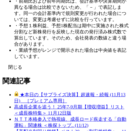
・前期比および前年同期比は、会計基準や決算期間が
異なる場合は比較できないため、「－」で表記しま
す。同一の会計基準内で規則変更が行われた場合につ
いては、変更は考慮せずに比較を行っています。
・予想１株利益、予想1株配当は期中に実施された株式
分割など新株発行を反映した現在の発行済み株式数で
算出しています。そのため、会社発表の数値と違う場
合があります。
・業績予想がレンジで開示された場合は中央値を表記
しています。
閉じる
関連記事
★本日の【サプライズ決算】超速報・続報 (11月13
日) ［プレミアム専用］
高成長企業を追う！ 25年7-9月期【増収増益】リスト
＜成長株特集＞ 11月12日版
ＮＴＴ本格参入で熱視線、成長ロード疾走する「自動
運転」関連株 ＜株探トップ.. (11/12)