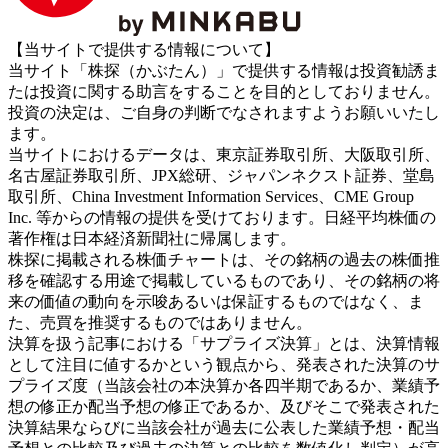
【当サイトで提供する情報について】
当サイト「株探（かぶたん）」で提供する情報は投資勧誘ま
たは投資に関する助言をすることを目的としておりません。
投資の決定は、ご自身の判断でなされますようお願いいたし
ます。
当サイトにおけるデータは、東京証券取引所、大阪取引所、
名古屋証券取引所、JPX総研、ジャパンネクスト証券、堂島
取引所、China Investment Information Services、CME Group
Inc. 等からの情報の提供を受けております。日経平均株価の
著作権は日本経済新聞社に帰属します。
株探に掲載される株価チャートは、その銘柄の過去の株価推
移を確認する用途で掲載しているものであり、その銘柄の将
来の価値の動向を示唆あるいは保証するものではなく、ま
た、売買を推奨するものではありません。
決算を扱う記事における「サプライズ決算」とは、決算情報
として注目に値するかという観点から、発表された決算のサ
プライズ度（当該会社の本決算か各四半期であるか、業績予
想の修正か配当予想の修正であるか、及びそこで発表された
決算結果ならびに当該会社が過去に公表した業績予想・配当