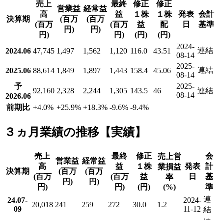
売上
最終
修正
修正
営業益
経常益
高
益
１株
１株
発表
会計
決算期
(百万
(百万
(百万
(百万
益
配
日
基準
円)
円)
円)
円)
(円)
(円)
2024-
連結
2024.06
47,745
1,497
1,562
1,120
116.0
43.51
08-14
2025-
連結
2025.06
88,614
1,849
1,897
1,443
158.4
45.06
08-14
予
2025-
92,160
2,328
2,244
1,305
143.5
46
連結
08-14
2026.06
前期比
+4.0
%
+25.9
%
+18.3
%
-9.6
%
-9.4
%
３ヵ月業績の推移【実績】
売上
最終
修正
会
売上営
営業益
経常益
高
益
１株
発表
計
業損益
決算期
(百万
(百万
(百万
(百万
益
日
基
率
円)
円)
円)
円)
(円)
(%)
準
連
24.07-
2024-
20,018
241
259
272
30.0
1.2
09
11-12
結