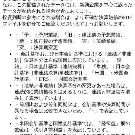
なお、この配信されたデータには、新興企業を中心に誤った
データが配信される場合が希にあります。
投資判断の参考にされる場合は、より正確な決算短信のPDF
ファイルを併せてご確認くださいますようお願いします。
・「予」：予想業績、「旧」：修正前の予想業績、
「新」：修正後の予想業績、「実」：実績業績、
「変」：決算期変更
・ 会計基準および日本会計基準における［連結／非連
結］決算区分は右端項目に表記しています。 「連
結」：日本会計基準［連結決算］、「単独」：日本会
計基準［非連結決算(単独決算)］、「米国」：米国会
計基準、「IFRS」：国際会計基準
・［連結／非連結］決算区分の変更があった場合は、
連続的に業績推移を追えるように、連結と非連結を混
在して表示しています。
・前期比および前年同期比は、会計基準や決算期間が
異なる場合は比較できないため、「−」で表記してい
ます。
・米国会計基準と国際会計基準では、「経常益」欄の
数値は「税引き前利益」を表記しています。