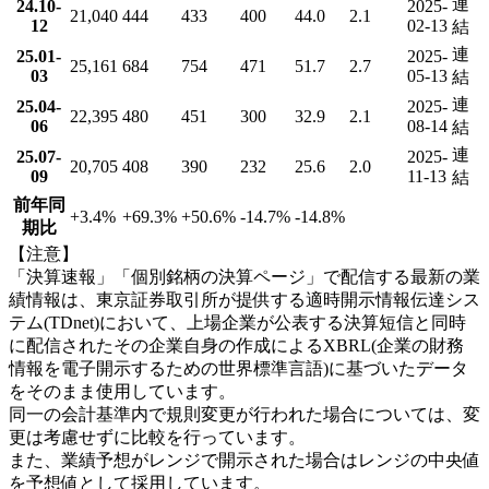
連
24.10-
2025-
21,040
444
433
400
44.0
2.1
12
02-13
結
連
25.01-
2025-
25,161
684
754
471
51.7
2.7
03
05-13
結
連
25.04-
2025-
22,395
480
451
300
32.9
2.1
06
08-14
結
連
25.07-
2025-
20,705
408
390
232
25.6
2.0
09
11-13
結
前年同
+3.4
%
+69.3
%
+50.6
%
-14.7
%
-14.8
%
期比
【注意】
「決算速報」「個別銘柄の決算ページ」で配信する最新の業
績情報は、東京証券取引所が提供する適時開示情報伝達シス
テム(TDnet)において、上場企業が公表する決算短信と同時
に配信されたその企業自身の作成によるXBRL(企業の財務
情報を電子開示するための世界標準言語)に基づいたデータ
をそのまま使用しています。
同一の会計基準内で規則変更が行われた場合については、変
更は考慮せずに比較を行っています。
また、業績予想がレンジで開示された場合はレンジの中央値
を予想値として採用しています。