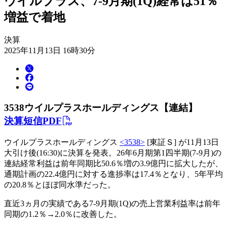
ウイルプラス、7-9月期(1Q)経常は51％
増益で着地
決算
2025年11月13日 16時30分
3538
ウイルプラスホールディングス【連結】
決算短信PDF
ウイルプラスホールディングス
<3538>
[東証Ｓ] が11月13日
大引け後(16:30)に決算を発表。26年6月期第1四半期(7-9月)の
連結経常利益は前年同期比50.6％増の3.9億円に拡大したが、
通期計画の22.4億円に対する進捗率は17.4％となり、5年平均
の20.8％とほぼ同水準だった。
直近3ヵ月の実績である7-9月期(1Q)の売上営業利益率は前年
同期の1.2％→2.0％に改善した。