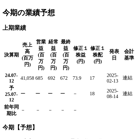
今期の業績予想
上期業績
営業
経常
最終
売上
益
益
益
修正１
修正１
高
発表
会計
決算期
(百
(百
(百
株益
株配
(百万
日
基準
万
万
万
(円)
(円)
円)
円)
円)
円)
24.07-
2025-
連結
41,058
685
692
672
73.9
17
12
02-13
予
2025-
ー
ー
ー
ー
－
18
連結
25.07-
08-14
12
前年同
－
－
－
－
－
期比
今期【予想】