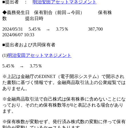
■提出者 ：
明治安田アセットマネジメント
◆義務発生日 保有割合（前回→今回） 保有株
数 提出日時
2024/05/31 5.45％ → 3.75％ 387,700
2024/06/07 10:33
■提出者および共同保有者
(1)
明治安田アセットマネジメント
5.45％ → 3.75％
※上記は金融庁のEDINET（電子開示システム）で開示され
た書類に基づく情報です。金融商品取引法上の公衆縦覧では
ありません。
※金融商品取引法で自己株式は保有株券に含めないことにな
っており、そのため保有株数等が0と表記される場合があり
ます。
※保有株数が変動せず、発行済み株式数の変動に伴って保有
割合が変動しているケースもあります。