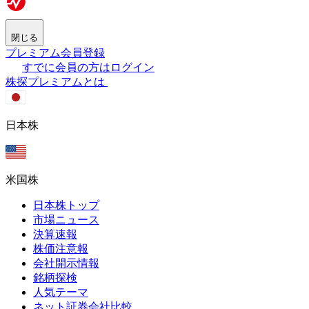
閉じる
プレミアム会員登録
すでに会員の方はログイン
株探プレミアムとは
日本株
米国株
日本株トップ
市場ニュース
決算速報
株価注意報
会社開示情報
銘柄探検
人気テーマ
ネット証券会社比較