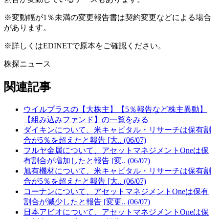
※変動幅が1％未満の変更報告書は契約変更などによる場合
があります。
※詳しくはEDINETで原本をご確認ください。
株探ニュース
関連記事
ウイルプラスの【大株主】【5％報告など株主異動】
【組み込みファンド】の一覧をみる
ダイキンについて、米キャピタル・リサーチは保有割
合が5％を超えたと報告 [大.. (06/07)
フルヤ金属について、アセットマネジメントOneは保
有割合が増加したと報告 [変.. (06/07)
旭有機材について、米キャピタル・リサーチは保有割
合が5％を超えたと報告 [大.. (06/07)
コーナンについて、アセットマネジメントOneは保有
割合が減少したと報告 [変更.. (06/07)
日本アビオについて、アセットマネジメントOneは保