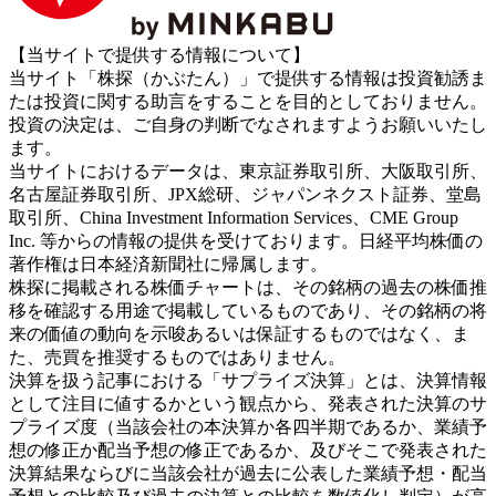
【当サイトで提供する情報について】
当サイト「株探（かぶたん）」で提供する情報は投資勧誘ま
たは投資に関する助言をすることを目的としておりません。
投資の決定は、ご自身の判断でなされますようお願いいたし
ます。
当サイトにおけるデータは、東京証券取引所、大阪取引所、
名古屋証券取引所、JPX総研、ジャパンネクスト証券、堂島
取引所、China Investment Information Services、CME Group
Inc. 等からの情報の提供を受けております。日経平均株価の
著作権は日本経済新聞社に帰属します。
株探に掲載される株価チャートは、その銘柄の過去の株価推
移を確認する用途で掲載しているものであり、その銘柄の将
来の価値の動向を示唆あるいは保証するものではなく、ま
た、売買を推奨するものではありません。
決算を扱う記事における「サプライズ決算」とは、決算情報
として注目に値するかという観点から、発表された決算のサ
プライズ度（当該会社の本決算か各四半期であるか、業績予
想の修正か配当予想の修正であるか、及びそこで発表された
決算結果ならびに当該会社が過去に公表した業績予想・配当