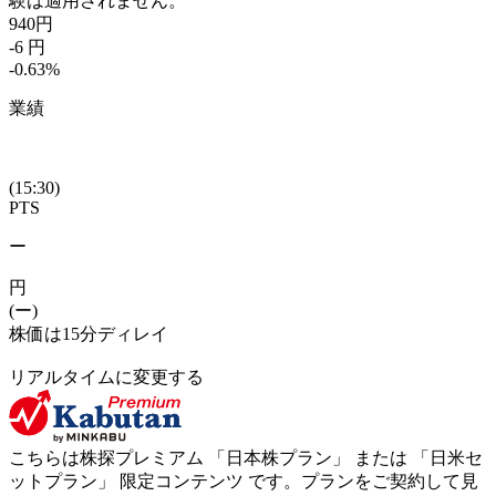
験は適用されません。
940
円
-6
円
-0.63
%
業績
(15:30)
PTS
ー
円
(ー)
株価は15分ディレイ
リアルタイムに変更する
こちらは株探プレミアム 「
日本株プラン
」 または 「
日米セ
ットプラン
」
限定コンテンツ
です。プランをご契約して見