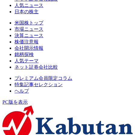
人気ニュース
日本の株主
米国株トップ
市場ニュース
決算ニュース
株価注意報
会社開示情報
銘柄探検
人気テーマ
ネット証券会社比較
プレミアム会員限定コラム
特集記事セレクション
ヘルプ
PC版を表示