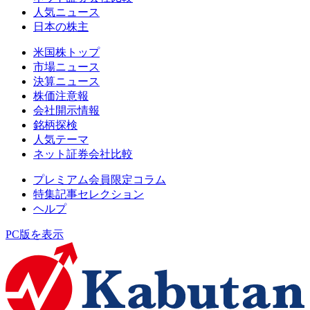
人気ニュース
日本の株主
米国株トップ
市場ニュース
決算ニュース
株価注意報
会社開示情報
銘柄探検
人気テーマ
ネット証券会社比較
プレミアム会員限定コラム
特集記事セレクション
ヘルプ
PC版を表示