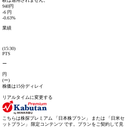
験は適用されません。
940
円
-6
円
-0.63
%
業績
(15:30)
PTS
ー
円
(ー)
株価は15分ディレイ
リアルタイムに変更する
こちらは株探プレミアム 「
日本株プラン
」 または 「
日米セ
ットプラン
」
限定コンテンツ
です。プランをご契約して見