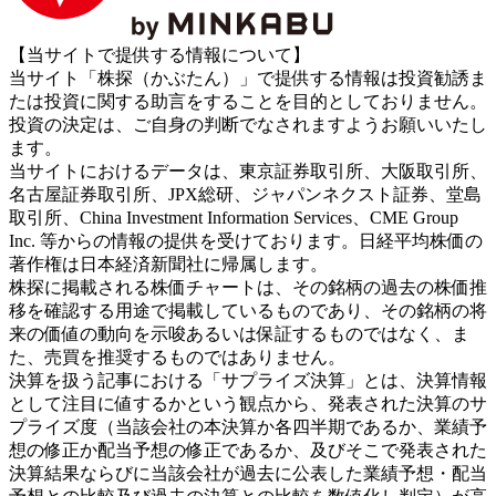
【当サイトで提供する情報について】
当サイト「株探（かぶたん）」で提供する情報は投資勧誘ま
たは投資に関する助言をすることを目的としておりません。
投資の決定は、ご自身の判断でなされますようお願いいたし
ます。
当サイトにおけるデータは、東京証券取引所、大阪取引所、
名古屋証券取引所、JPX総研、ジャパンネクスト証券、堂島
取引所、China Investment Information Services、CME Group
Inc. 等からの情報の提供を受けております。日経平均株価の
著作権は日本経済新聞社に帰属します。
株探に掲載される株価チャートは、その銘柄の過去の株価推
移を確認する用途で掲載しているものであり、その銘柄の将
来の価値の動向を示唆あるいは保証するものではなく、ま
た、売買を推奨するものではありません。
決算を扱う記事における「サプライズ決算」とは、決算情報
として注目に値するかという観点から、発表された決算のサ
プライズ度（当該会社の本決算か各四半期であるか、業績予
想の修正か配当予想の修正であるか、及びそこで発表された
決算結果ならびに当該会社が過去に公表した業績予想・配当