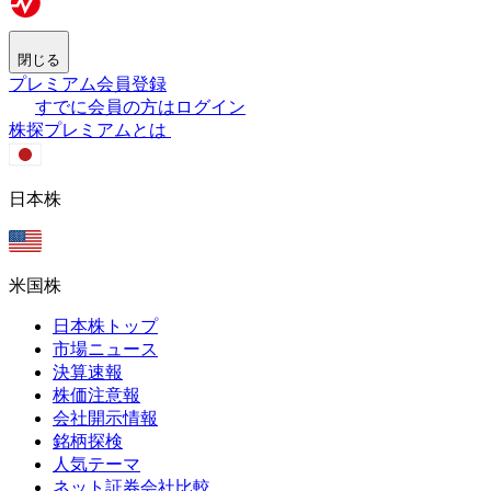
閉じる
プレミアム会員登録
すでに会員の方はログイン
株探プレミアムとは
日本株
米国株
日本株トップ
市場ニュース
決算速報
株価注意報
会社開示情報
銘柄探検
人気テーマ
ネット証券会社比較