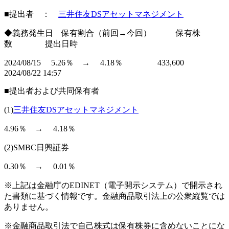
■提出者 ：
三井住友DSアセットマネジメント
◆義務発生日 保有割合（前回→今回） 保有株
数 提出日時
2024/08/15 5.26％ → 4.18％ 433,600
2024/08/22 14:57
■提出者および共同保有者
(1)
三井住友DSアセットマネジメント
4.96％ → 4.18％
(2)SMBC日興証券
0.30％ → 0.01％
※上記は金融庁のEDINET（電子開示システム）で開示され
た書類に基づく情報です。金融商品取引法上の公衆縦覧では
ありません。
※金融商品取引法で自己株式は保有株券に含めないことにな