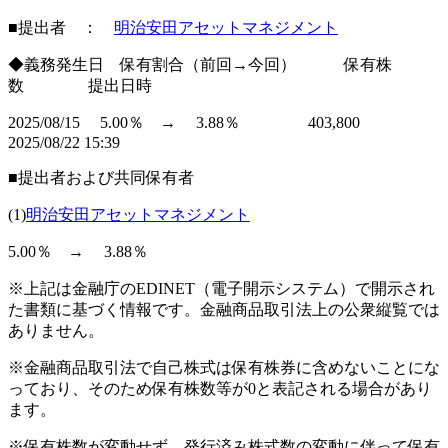
■提出者 ：
明治安田アセットマネジメント
◆義務発生日 保有割合（前回→今回） 保有株
数 提出日時
2025/08/15 5.00％ → 3.88％ 403,800
2025/08/22 15:39
■提出者および共同保有者
(1)
明治安田アセットマネジメント
5.00％ → 3.88％
※上記は金融庁のEDINET（電子開示システム）で開示され
た書類に基づく情報です。金融商品取引法上の公衆縦覧では
ありません。
※金融商品取引法で自己株式は保有株券に含めないことにな
っており、そのため保有株数等が0と表記される場合があり
ます。
※保有株数が変動せず、発行済み株式数の変動に伴って保有