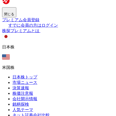
閉じる
プレミアム会員登録
すでに会員の方はログイン
株探プレミアムとは
日本株
米国株
日本株トップ
市場ニュース
決算速報
株価注意報
会社開示情報
銘柄探検
人気テーマ
ネット証券会社比較