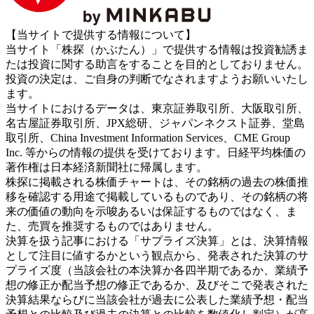
【当サイトで提供する情報について】
当サイト「株探（かぶたん）」で提供する情報は投資勧誘ま
たは投資に関する助言をすることを目的としておりません。
投資の決定は、ご自身の判断でなされますようお願いいたし
ます。
当サイトにおけるデータは、東京証券取引所、大阪取引所、
名古屋証券取引所、JPX総研、ジャパンネクスト証券、堂島
取引所、China Investment Information Services、CME Group
Inc. 等からの情報の提供を受けております。日経平均株価の
著作権は日本経済新聞社に帰属します。
株探に掲載される株価チャートは、その銘柄の過去の株価推
移を確認する用途で掲載しているものであり、その銘柄の将
来の価値の動向を示唆あるいは保証するものではなく、ま
た、売買を推奨するものではありません。
決算を扱う記事における「サプライズ決算」とは、決算情報
として注目に値するかという観点から、発表された決算のサ
プライズ度（当該会社の本決算か各四半期であるか、業績予
想の修正か配当予想の修正であるか、及びそこで発表された
決算結果ならびに当該会社が過去に公表した業績予想・配当