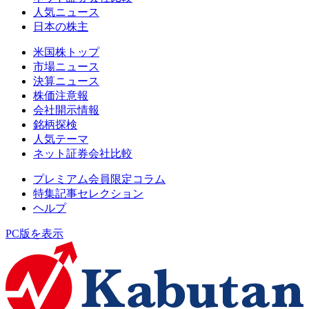
人気ニュース
日本の株主
米国株トップ
市場ニュース
決算ニュース
株価注意報
会社開示情報
銘柄探検
人気テーマ
ネット証券会社比較
プレミアム会員限定コラム
特集記事セレクション
ヘルプ
PC版を表示