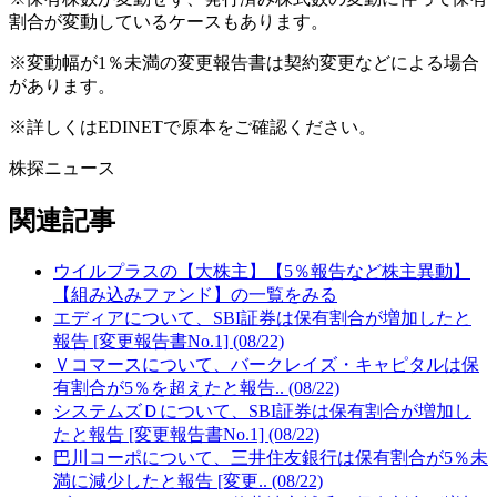
割合が変動しているケースもあります。
※変動幅が1％未満の変更報告書は契約変更などによる場合
があります。
※詳しくはEDINETで原本をご確認ください。
株探ニュース
関連記事
ウイルプラスの【大株主】【5％報告など株主異動】
【組み込みファンド】の一覧をみる
エディアについて、SBI証券は保有割合が増加したと
報告 [変更報告書No.1] (08/22)
Ｖコマースについて、バークレイズ・キャピタルは保
有割合が5％を超えたと報告.. (08/22)
システムズＤについて、SBI証券は保有割合が増加し
たと報告 [変更報告書No.1] (08/22)
巴川コーポについて、三井住友銀行は保有割合が5％未
満に減少したと報告 [変更.. (08/22)