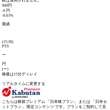
験は適用されません。
940
円
-6
円
-0.63
%
業績
(15:30)
PTS
ー
円
(ー)
株価は15分ディレイ
リアルタイムに変更する
こちらは株探プレミアム 「
日本株プラン
」 または 「
日米セ
ットプラン
」
限定コンテンツ
です。プランをご契約して見