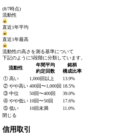
(8/7時点)
流動性
直近1年平均
直近1年最高
流動性の高さを測る基準について
下記のように5段階に分類しています。
年間平均
銘柄
流動性
約定回数
構成比率
① 高い
1,000回以上
13.9%
② やや高い
400回〜1,000回
18.5%
③ 中位
50回〜400回
39.0%
④ やや低い
10回〜50回
17.6%
⑤ 低い
10回未満
11.0%
閉じる
信用取引