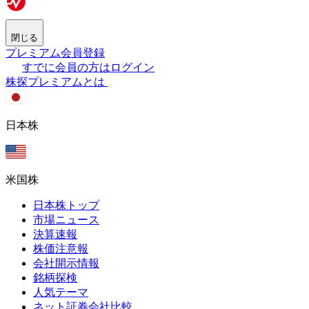
閉じる
プレミアム会員登録
すでに会員の方はログイン
株探プレミアムとは
日本株
米国株
日本株トップ
市場ニュース
決算速報
株価注意報
会社開示情報
銘柄探検
人気テーマ
ネット証券会社比較