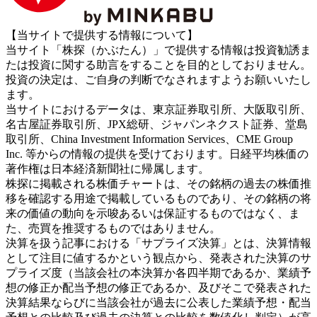
【当サイトで提供する情報について】
当サイト「株探（かぶたん）」で提供する情報は投資勧誘ま
たは投資に関する助言をすることを目的としておりません。
投資の決定は、ご自身の判断でなされますようお願いいたし
ます。
当サイトにおけるデータは、東京証券取引所、大阪取引所、
名古屋証券取引所、JPX総研、ジャパンネクスト証券、堂島
取引所、China Investment Information Services、CME Group
Inc. 等からの情報の提供を受けております。日経平均株価の
著作権は日本経済新聞社に帰属します。
株探に掲載される株価チャートは、その銘柄の過去の株価推
移を確認する用途で掲載しているものであり、その銘柄の将
来の価値の動向を示唆あるいは保証するものではなく、ま
た、売買を推奨するものではありません。
決算を扱う記事における「サプライズ決算」とは、決算情報
として注目に値するかという観点から、発表された決算のサ
プライズ度（当該会社の本決算か各四半期であるか、業績予
想の修正か配当予想の修正であるか、及びそこで発表された
決算結果ならびに当該会社が過去に公表した業績予想・配当