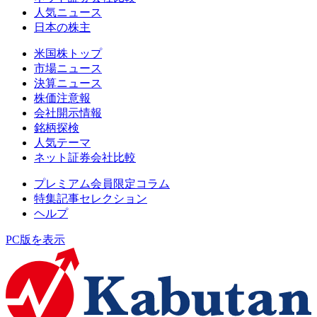
人気ニュース
日本の株主
米国株トップ
市場ニュース
決算ニュース
株価注意報
会社開示情報
銘柄探検
人気テーマ
ネット証券会社比較
プレミアム会員限定コラム
特集記事セレクション
ヘルプ
PC版を表示