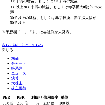
3％未満の増益、もしくは3％未満の減益
3％以上30％未満の減益、もしくは赤字拡大幅が50％未
満
30％以上の減益、もしくは赤字転換、赤字拡大幅が
50％以上
※予想欄「－」「未」は会社側が未発表。
さらに詳しくはこちらへ
閉じる
株価
チャート
時系列
ニュース
決算
大株主
株主優待
PER
PBR
利回り
信用倍率
単位
38.0
倍
2.58
倍
ー
%
2.37
倍
100
株