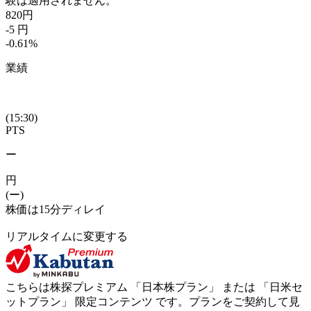
験は適用されません。
820
円
-5
円
-0.61
%
業績
(15:30)
PTS
ー
円
(ー)
株価は15分ディレイ
リアルタイムに変更する
こちらは株探プレミアム 「
日本株プラン
」 または 「
日米セ
ットプラン
」
限定コンテンツ
です。プランをご契約して見