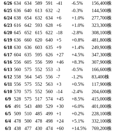
6/26
634
634
589
591
-41
-6.5
%
156,400
株
6/25
636
640
613
632
-2
-0.3
%
144,500
株
6/24
638
654
632
634
+6
+1.0
%
277,700
株
6/23
616
642
593
628
+6
+1.0
%
323,300
株
6/20
645
652
615
622
-18
-2.8
%
308,100
株
6/19
636
660
620
640
+5
+0.8
%
481,800
株
6/18
630
636
603
635
+9
+1.4
%
249,900
株
6/17
604
635
595
626
+27
+4.5
%
347,300
株
6/16
556
605
556
599
+46
+8.3
%
307,900
株
6/13
560
575
552
553
-3
-0.5
%
166,600
株
6/12
558
564
545
556
-7
-1.2
%
83,400
株
6/11
556
575
552
563
+3
+0.5
%
117,900
株
6/10
570
575
552
560
-14
-2.4
%
204,600
株
6/9
528
575
517
574
+45
+8.5
%
415,000
株
6/6
491
543
480
529
+30
+6.0
%
401,000
株
6/5
509
510
485
499
+1
+0.2
%
228,100
株
6/4
478
500
478
498
+24
+5.1
%
332,100
株
6/3
438
477
430
474
+60
+14.5
%
769,200
株