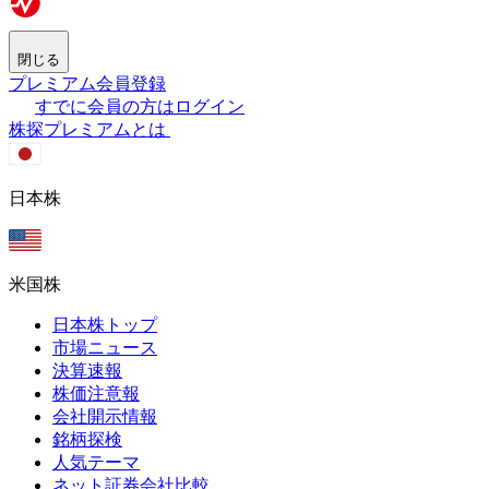
閉じる
プレミアム会員登録
すでに会員の方はログイン
株探プレミアムとは
日本株
米国株
日本株トップ
市場ニュース
決算速報
株価注意報
会社開示情報
銘柄探検
人気テーマ
ネット証券会社比較