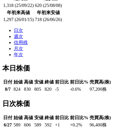
1,318
(25/09/22)
620
(25/08/08)
年初来高値
年初来安値
1,297
(26/01/15)
718
(26/06/26)
日次
週次
信用残
月次
年次
本日株価
日付
始値
高値
安値
終値
前日比
前日比%
売買高(株)
8/7
824
830
805
820
-5
-0.6
%
97,200
株
日次株価
日付
始値
高値
安値
終値
前日比
前日比%
売買高(株)
6/27
589
606
589
592
+1
+0.2
%
96,400
株