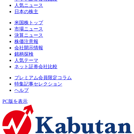
人気ニュース
日本の株主
米国株トップ
市場ニュース
決算ニュース
株価注意報
会社開示情報
銘柄探検
人気テーマ
ネット証券会社比較
プレミアム会員限定コラム
特集記事セレクション
ヘルプ
PC版を表示