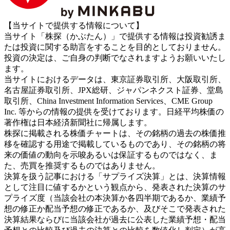
【当サイトで提供する情報について】
当サイト「株探（かぶたん）」で提供する情報は投資勧誘ま
たは投資に関する助言をすることを目的としておりません。
投資の決定は、ご自身の判断でなされますようお願いいたし
ます。
当サイトにおけるデータは、東京証券取引所、大阪取引所、
名古屋証券取引所、JPX総研、ジャパンネクスト証券、堂島
取引所、China Investment Information Services、CME Group
Inc. 等からの情報の提供を受けております。日経平均株価の
著作権は日本経済新聞社に帰属します。
株探に掲載される株価チャートは、その銘柄の過去の株価推
移を確認する用途で掲載しているものであり、その銘柄の将
来の価値の動向を示唆あるいは保証するものではなく、ま
た、売買を推奨するものではありません。
決算を扱う記事における「サプライズ決算」とは、決算情報
として注目に値するかという観点から、発表された決算のサ
プライズ度（当該会社の本決算か各四半期であるか、業績予
想の修正か配当予想の修正であるか、及びそこで発表された
決算結果ならびに当該会社が過去に公表した業績予想・配当