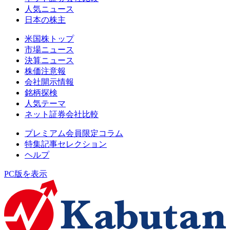
人気ニュース
日本の株主
米国株トップ
市場ニュース
決算ニュース
株価注意報
会社開示情報
銘柄探検
人気テーマ
ネット証券会社比較
プレミアム会員限定コラム
特集記事セレクション
ヘルプ
PC版を表示