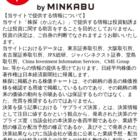
【当サイトで提供する情報について】
当サイト「株探（かぶたん）」で提供する情報は投資勧誘ま
たは投資に関する助言をすることを目的としておりません。
投資の決定は、ご自身の判断でなされますようお願いいたし
ます。
当サイトにおけるデータは、東京証券取引所、大阪取引所、
名古屋証券取引所、JPX総研、ジャパンネクスト証券、堂島
取引所、China Investment Information Services、CME Group
Inc. 等からの情報の提供を受けております。日経平均株価の
著作権は日本経済新聞社に帰属します。
株探に掲載される株価チャートは、その銘柄の過去の株価推
移を確認する用途で掲載しているものであり、その銘柄の将
来の価値の動向を示唆あるいは保証するものではなく、ま
た、売買を推奨するものではありません。
決算を扱う記事における「サプライズ決算」とは、決算情報
として注目に値するかという観点から、発表された決算のサ
プライズ度（当該会社の本決算か各四半期であるか、業績予
想の修正か配当予想の修正であるか、及びそこで発表された
決算結果ならびに当該会社が過去に公表した業績予想・配当