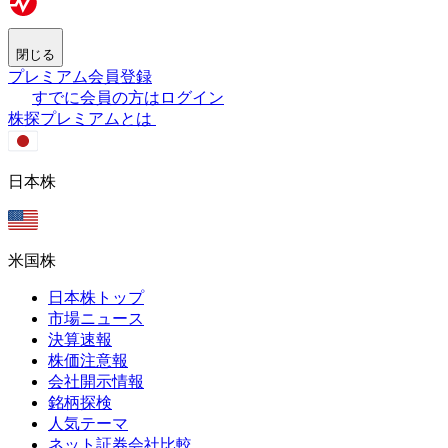
閉じる
プレミアム会員登録
すでに会員の方はログイン
株探プレミアムとは
日本株
米国株
日本株トップ
市場ニュース
決算速報
株価注意報
会社開示情報
銘柄探検
人気テーマ
ネット証券会社比較