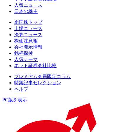
人気ニュース
日本の株主
米国株トップ
市場ニュース
決算ニュース
株価注意報
会社開示情報
銘柄探検
人気テーマ
ネット証券会社比較
プレミアム会員限定コラム
特集記事セレクション
ヘルプ
PC版を表示