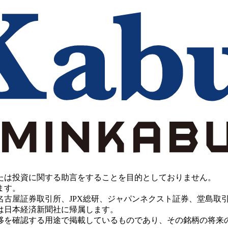
たは投資に関する助言をすることを目的としておりません。
ます。
PX総研、ジャパンネクスト証券、堂島取引所、China Investment 
は日本経済新聞社に帰属します。
移を確認する用途で掲載しているものであり、その銘柄の将来