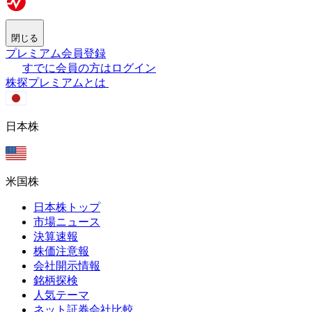
閉じる
プレミアム会員登録
すでに会員の方はログイン
株探プレミアムとは
日本株
米国株
日本株トップ
市場ニュース
決算速報
株価注意報
会社開示情報
銘柄探検
人気テーマ
ネット証券会社比較