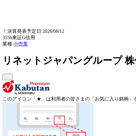
！
決算発表予定日 2026/08/12
3556
東証G
信用
業種
小売業
リネットジャパングループ
株
このアイコン
「★」
は利用者の皆さまの
「お気に入り銘柄」