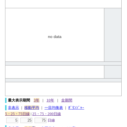
no data
最大表示期間
3年
|
10年
|
全期間
非表示
|
移動平均
|
一目均衡表
|
ﾎﾞﾘﾝｼﾞｬｰ
5・25・75日線
|
25・75・200日線
日線