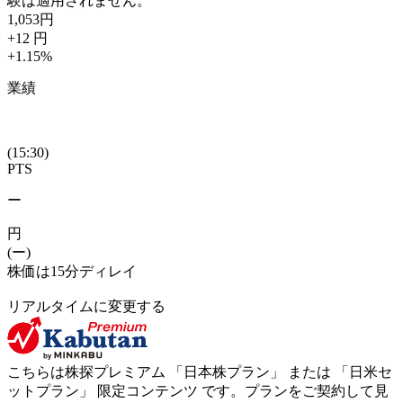
験は適用されません。
1,053
円
+12
円
+1.15
%
業績
(15:30)
PTS
ー
円
(ー)
株価は15分ディレイ
リアルタイムに変更する
こちらは株探プレミアム 「
日本株プラン
」 または 「
日米セ
ットプラン
」
限定コンテンツ
です。プランをご契約して見