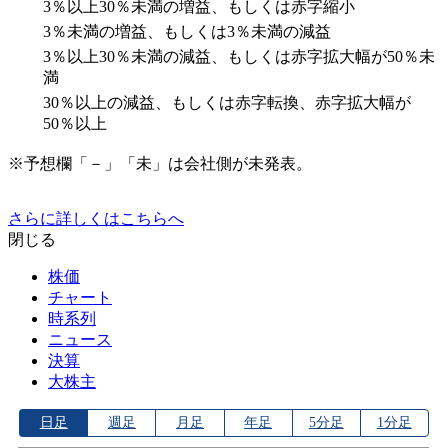
3％以上30％未満の増益、もしくは赤字縮小
3％未満の増益、もしくは3％未満の減益
3％以上30％未満の減益、もしくは赤字拡大幅が50％未
満
30％以上の減益、もしくは赤字転換、赤字拡大幅が
50％以上
※予想欄「－」「未」は会社側が未発表。
さらに詳しくはこちらへ
閉じる
株価
チャート
時系列
ニュース
決算
大株主
日足
週足
月足
年足
5分足
1分足