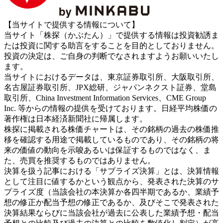
【当サイトで提供する情報について】
当サイト「株探（かぶたん）」で提供する情報は投資勧誘ま
たは投資に関する助言をすることを目的としておりません。
投資の決定は、ご自身の判断でなされますようお願いいたし
ます。
当サイトにおけるデータは、東京証券取引所、大阪取引所、
名古屋証券取引所、JPX総研、ジャパンネクスト証券、堂島
取引所、China Investment Information Services、CME Group
Inc. 等からの情報の提供を受けております。日経平均株価の
著作権は日本経済新聞社に帰属します。
株探に掲載される株価チャートは、その銘柄の過去の株価推
移を確認する用途で掲載しているものであり、その銘柄の将
来の価値の動向を示唆あるいは保証するものではなく、ま
た、売買を推奨するものではありません。
決算を扱う記事における「サプライズ決算」とは、決算情報
として注目に値するかという観点から、発表された決算のサ
プライズ度（当該会社の本決算か各四半期であるか、業績予
想の修正か配当予想の修正であるか、及びそこで発表された
決算結果ならびに当該会社が過去に公表した業績予想・配当