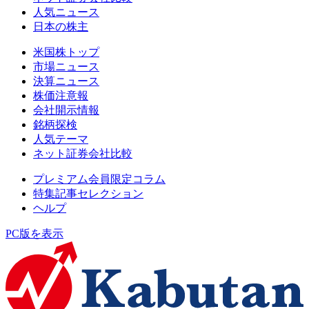
人気ニュース
日本の株主
米国株トップ
市場ニュース
決算ニュース
株価注意報
会社開示情報
銘柄探検
人気テーマ
ネット証券会社比較
プレミアム会員限定コラム
特集記事セレクション
ヘルプ
PC版を表示