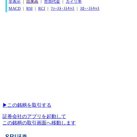
非表示
|
出来高
|
売買代金
|
カイリ率
MACD
|
RSI
|
RCI
|
ﾌｧｰｽﾄ･ｽﾄｷｬｽ
|
ｽﾛｰ･ｽﾄｷｬｽ
▶︎
この銘柄を取引する
証券会社のアプリを起動して
この銘柄の取引画面へ移動します