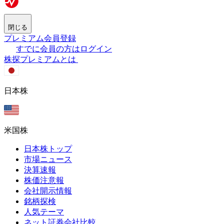
閉じる
プレミアム会員登録
すでに会員の方はログイン
株探プレミアムとは
日本株
米国株
日本株トップ
市場ニュース
決算速報
株価注意報
会社開示情報
銘柄探検
人気テーマ
ネット証券会社比較