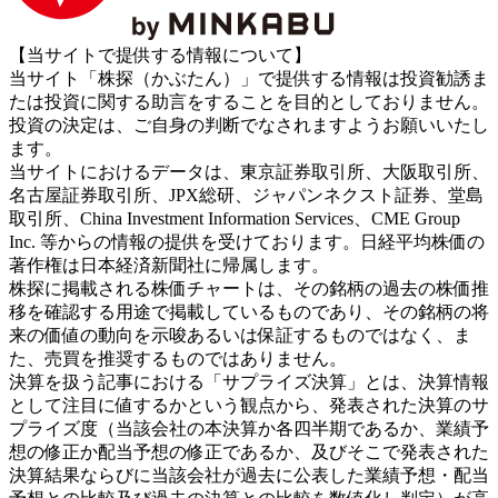
【当サイトで提供する情報について】
当サイト「株探（かぶたん）」で提供する情報は投資勧誘ま
たは投資に関する助言をすることを目的としておりません。
投資の決定は、ご自身の判断でなされますようお願いいたし
ます。
当サイトにおけるデータは、東京証券取引所、大阪取引所、
名古屋証券取引所、JPX総研、ジャパンネクスト証券、堂島
取引所、China Investment Information Services、CME Group
Inc. 等からの情報の提供を受けております。日経平均株価の
著作権は日本経済新聞社に帰属します。
株探に掲載される株価チャートは、その銘柄の過去の株価推
移を確認する用途で掲載しているものであり、その銘柄の将
来の価値の動向を示唆あるいは保証するものではなく、ま
た、売買を推奨するものではありません。
決算を扱う記事における「サプライズ決算」とは、決算情報
として注目に値するかという観点から、発表された決算のサ
プライズ度（当該会社の本決算か各四半期であるか、業績予
想の修正か配当予想の修正であるか、及びそこで発表された
決算結果ならびに当該会社が過去に公表した業績予想・配当