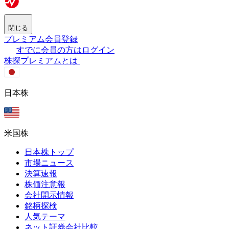
閉じる
プレミアム会員登録
すでに会員の方はログイン
株探プレミアムとは
日本株
米国株
日本株トップ
市場ニュース
決算速報
株価注意報
会社開示情報
銘柄探検
人気テーマ
ネット証券会社比較