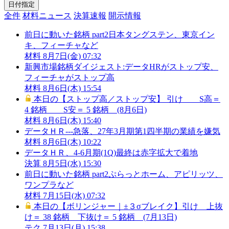
日付指定
全件
材料ニュース
決算速報
開示情報
前日に動いた銘柄 part2日本タングステン、東京イン
キ、フィーチャなど
材料
8月7日(金) 07:32
新興市場銘柄ダイジェスト:データHRがストップ安、
フィーチャがストップ高
材料
8月6日(木) 15:54
本日の【ストップ高／ストップ安】 引け S高＝
4 銘柄 S安＝ 5 銘柄 (8月6日)
材料
8月6日(木) 15:40
データＨＲ---急落、27年3月期第1四半期の業績を嫌気
材料
8月6日(木) 10:22
データＨＲ、4-6月期(1Q)最終は赤字拡大で着地
決算
8月5日(水) 15:30
前日に動いた銘柄 part2ぷらっとホーム、アピリッツ、
ワンプラなど
材料
7月15日(水) 07:32
本日の【ボリンジャー｜±３σブレイク】引け 上抜
け＝ 38 銘柄 下抜け＝ 5 銘柄 (7月13日)
テク
7月13日(月) 15:38