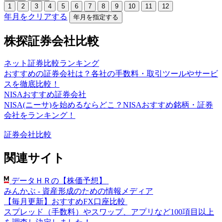
1
2
3
4
5
6
7
8
9
10
11
12
年月をクリアする
年月を指定する
株探証券会社比較
ネット証券比較ランキング
おすすめの証券会社は？各社の手数料・取引ツールやサービ
スを徹底比較！
NISAおすすめ証券会社
NISA(ニーサ)を始めるならどこ？NISAおすすめ銘柄・証券
会社をランキング！
証券会社比較
関連サイト
データＨＲの【株価予想】
みんかぶ - 資産形成のための情報メディア
【毎月更新】おすすめFX口座比較
スプレッド（手数料）やスワップ、アプリなど100項目以上