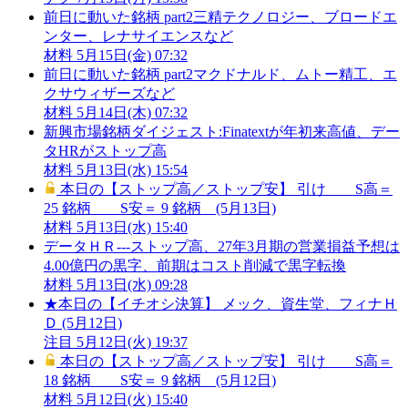
前日に動いた銘柄 part2三精テクノロジー、ブロードエ
ンター、レナサイエンスなど
材料
5月15日(金) 07:32
前日に動いた銘柄 part2マクドナルド、ムトー精工、エ
クサウィザーズなど
材料
5月14日(木) 07:32
新興市場銘柄ダイジェスト:Finatextが年初来高値、デー
タHRがストップ高
材料
5月13日(水) 15:54
本日の【ストップ高／ストップ安】 引け S高＝
25 銘柄 S安＝ 9 銘柄 (5月13日)
材料
5月13日(水) 15:40
データＨＲ---ストップ高、27年3月期の営業損益予想は
4.00億円の黒字、前期はコスト削減で黒字転換
材料
5月13日(水) 09:28
★本日の【イチオシ決算】 メック、資生堂、フィナＨ
Ｄ (5月12日)
注目
5月12日(火) 19:37
本日の【ストップ高／ストップ安】 引け S高＝
18 銘柄 S安＝ 9 銘柄 (5月12日)
材料
5月12日(火) 15:40