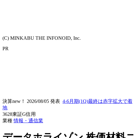
(C) MINKABU THE INFONOID, Inc.
PR
決算new！
2026/08/05 発表
4-6月期(1Q)最終は赤字拡大で着
地
3628
東証G
信用
業種
情報・通信業
データホライゾン
株価材料ニ