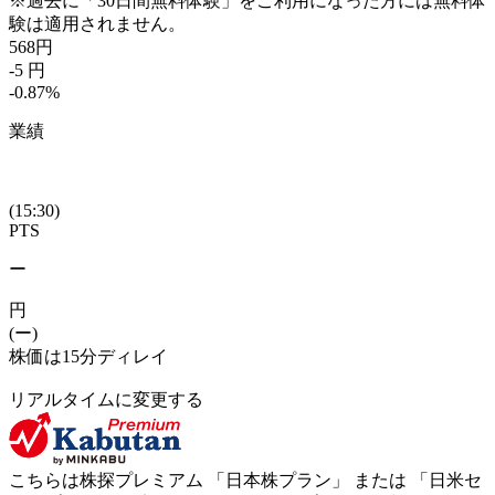
※過去に「30日間無料体験」をご利用になった方には無料体
験は適用されません。
568
円
-5
円
-0.87
%
業績
(15:30)
PTS
ー
円
(ー)
株価は15分ディレイ
リアルタイムに変更する
こちらは株探プレミアム 「
日本株プラン
」 または 「
日米セ