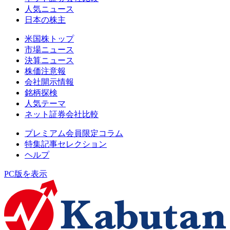
人気ニュース
日本の株主
米国株トップ
市場ニュース
決算ニュース
株価注意報
会社開示情報
銘柄探検
人気テーマ
ネット証券会社比較
プレミアム会員限定コラム
特集記事セレクション
ヘルプ
PC版を表示