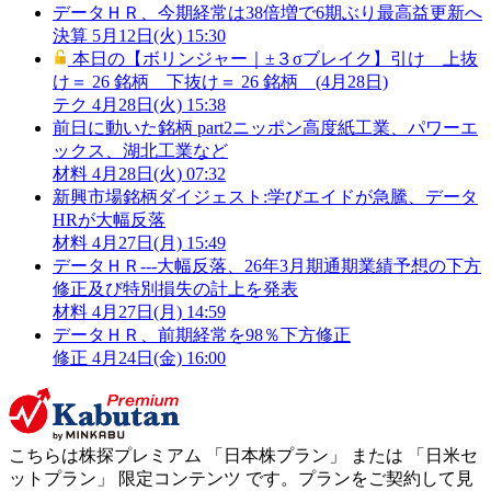
データＨＲ、今期経常は38倍増で6期ぶり最高益更新へ
決算
5月12日(火) 15:30
本日の【ボリンジャー｜±３σブレイク】引け 上抜
け＝ 26 銘柄 下抜け＝ 26 銘柄 (4月28日)
テク
4月28日(火) 15:38
前日に動いた銘柄 part2ニッポン高度紙工業、パワーエ
ックス、湖北工業など
材料
4月28日(火) 07:32
新興市場銘柄ダイジェスト:学びエイドが急騰、データ
HRが大幅反落
材料
4月27日(月) 15:49
データＨＲ---大幅反落、26年3月期通期業績予想の下方
修正及び特別損失の計上を発表
材料
4月27日(月) 14:59
データＨＲ、前期経常を98％下方修正
修正
4月24日(金) 16:00
こちらは株探プレミアム 「
日本株プラン
」 または 「
日米セ
ットプラン
」
限定コンテンツ
です。プランをご契約して見