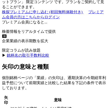
ットプラン
」
限定コンテンツ
です。プランをご契約して見
ることができます。
株探プレミアムに申し込む
(初回無料体験付き)
プレミア
ム会員の方はこちらからログイン
プレミアム会員になると...
株価情報をリアルタイムで提供
企業業績の表示期数を拡大
限定コラムが読み放題
▶︎
銘柄名の取引手数料比較
矢印の意味と種類
個別銘柄ページの「業績」の矢印は、通期決算の今期経常利
益予想について前期実績と比較した結果を下記の条件で表示
しております。
矢
意味
印