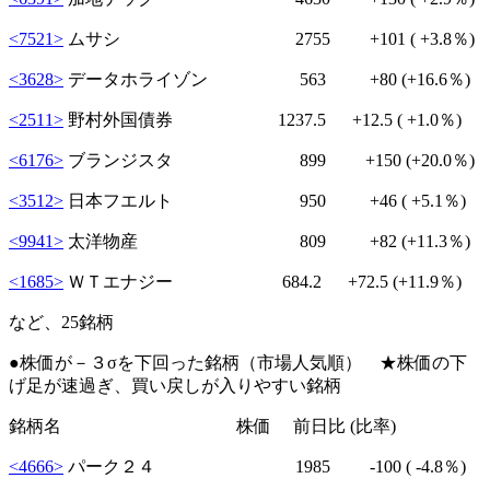
<7521>
ムサシ 2755
+101
( +3.8％)
<3628>
データホライゾン 563
+80
(+16.6％)
<2511>
野村外国債券 1237.5
+12.5
( +1.0％)
<6176>
ブランジスタ 899
+150
(+20.0％)
<3512>
日本フエルト 950
+46
( +5.1％)
<9941>
太洋物産 809
+82
(+11.3％)
<1685>
ＷＴエナジー 684.2
+72.5
(+11.9％)
など、25銘柄
●株価が－３σを下回った銘柄（市場人気順） ★株価の下
げ足が速過ぎ、買い戻しが入りやすい銘柄
銘柄名 株価 前日比 (比率)
<4666>
パーク２４ 1985
-100
( -4.8％)