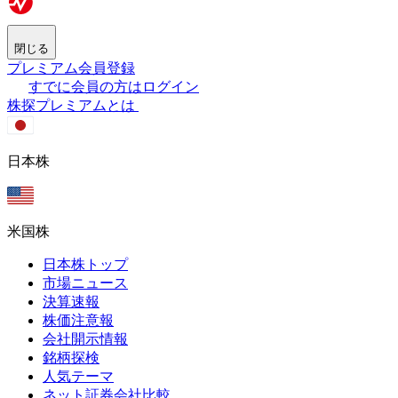
閉じる
プレミアム会員登録
すでに会員の方はログイン
株探プレミアムとは
日本株
米国株
日本株トップ
市場ニュース
決算速報
株価注意報
会社開示情報
銘柄探検
人気テーマ
ネット証券会社比較