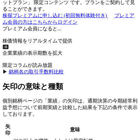
ットプラン
」
限定コンテンツ
です。プランをご契約して見
ることができます。
株探プレミアムに申し込む
(初回無料体験付き)
プレミア
ム会員の方はこちらからログイン
プレミアム会員になると...
株価情報をリアルタイムで提供
企業業績の表示期数を拡大
限定コラムが読み放題
▶︎
銘柄名の取引手数料比較
矢印の意味と種類
個別銘柄ページの「業績」の矢印は、通期決算の今期経常利
益予想について前期実績と比較した結果を下記の条件で表示
しております。
矢
意味
印