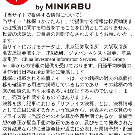
【当サイトで提供する情報について】
当サイト「株探（かぶたん）」で提供する情報は投資勧誘ま
たは投資に関する助言をすることを目的としておりません。
投資の決定は、ご自身の判断でなされますようお願いいたし
ます。
当サイトにおけるデータは、東京証券取引所、大阪取引所、
名古屋証券取引所、JPX総研、ジャパンネクスト証券、堂島
取引所、China Investment Information Services、CME Group
Inc. 等からの情報の提供を受けております。日経平均株価の
著作権は日本経済新聞社に帰属します。
株探に掲載される株価チャートは、その銘柄の過去の株価推
移を確認する用途で掲載しているものであり、その銘柄の将
来の価値の動向を示唆あるいは保証するものではなく、ま
た、売買を推奨するものではありません。
決算を扱う記事における「サプライズ決算」とは、決算情報
として注目に値するかという観点から、発表された決算のサ
プライズ度（当該会社の本決算か各四半期であるか、業績予
想の修正か配当予想の修正であるか、及びそこで発表された
決算結果ならびに当該会社が過去に公表した業績予想・配当