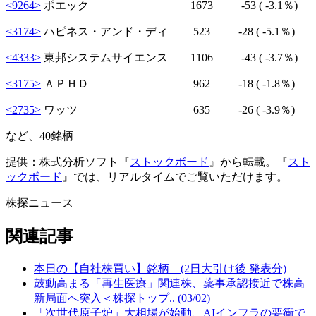
<9264>
ポエック 1673
-53
( -3.1％)
<3174>
ハピネス・アンド・ディ 523
-28
( -5.1％)
<4333>
東邦システムサイエンス 1106
-43
( -3.7％)
<3175>
ＡＰＨＤ 962
-18
( -1.8％)
<2735>
ワッツ 635
-26
( -3.9％)
など、40銘柄
提供：株式分析ソフト『
ストックボード
』から転載。『
スト
ックボード
』では、リアルタイムでご覧いただけます。
株探ニュース
関連記事
本日の【自社株買い】銘柄 (2日大引け後 発表分)
鼓動高まる「再生医療」関連株、薬事承認接近で株高
新局面へ突入＜株探トップ.. (03/02)
「次世代原子炉」大相場が始動、AIインフラの要衝で