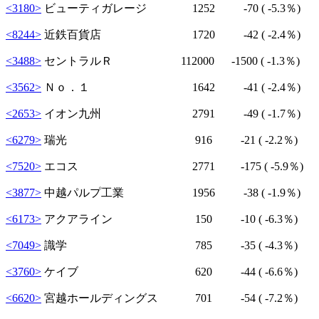
<3180>
ビューティガレージ 1252
-70
( -5.3％)
<8244>
近鉄百貨店 1720
-42
( -2.4％)
<3488>
セントラルＲ 112000
-1500
( -1.3％)
<3562>
Ｎｏ．１ 1642
-41
( -2.4％)
<2653>
イオン九州 2791
-49
( -1.7％)
<6279>
瑞光 916
-21
( -2.2％)
<7520>
エコス 2771
-175
( -5.9％)
<3877>
中越パルプ工業 1956
-38
( -1.9％)
<6173>
アクアライン 150
-10
( -6.3％)
<7049>
識学 785
-35
( -4.3％)
<3760>
ケイブ 620
-44
( -6.6％)
<6620>
宮越ホールディングス 701
-54
( -7.2％)