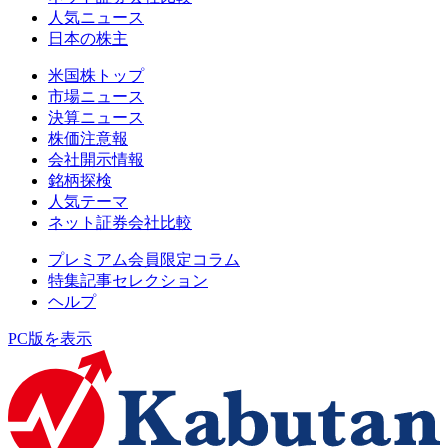
人気ニュース
日本の株主
米国株トップ
市場ニュース
決算ニュース
株価注意報
会社開示情報
銘柄探検
人気テーマ
ネット証券会社比較
プレミアム会員限定コラム
特集記事セレクション
ヘルプ
PC版を表示