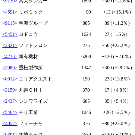
<9130>
共栄タンカー 1690
+300
(+21.6％)
<4591>
リボミック 99
+13
(+15.1％)
<9115>
明海グループ 885
+89
(+11.2％)
<5451>
ヨドコウ 1624
-27
( -1.6％)
<2321>
ソフトフロン 275
+50
(+22.2％)
<4216>
旭有機材 6200
+120
( +2.0％)
<7980>
重松製作所 1347
+300
(+28.7％)
<8912>
エリアクエスト 190
+23
(+13.8％)
<3159>
丸善ＣＨＩ 370
+17
( +4.8％)
<2437>
シンワワイズ 685
+35
( +5.4％)
<5464>
モリ工業 1046
+26
( +2.5％)
<4052>
フィーチャ 376
+80
(+27.0％)
<6391>
加地テック 4630
+130
( +2.9％)