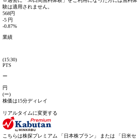
※過去に「30日間無料体験」をご利用になった方には無料体
験は適用されません。
568
円
-5
円
-0.87
%
業績
(15:30)
PTS
ー
円
(ー)
株価は15分ディレイ
リアルタイムに変更する
こちらは株探プレミアム 「
日本株プラン
」 または 「
日米セ