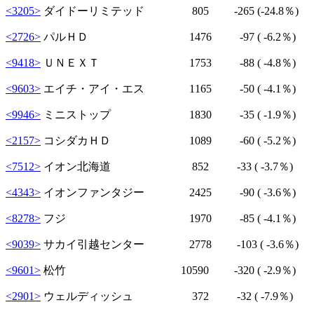
<3205>
ダイドーリミテッド 805
-265
(-24.8％)
<2726>
パルＨＤ 1476
-97
( -6.2％)
<9418>
ＵＮＥＸＴ 1753
-88
( -4.8％)
<9603>
エイチ・アイ・エス 1165
-50
( -4.1％)
<9946>
ミニストップ 1830
-35
( -1.9％)
<2157>
コシダカＨＤ 1089
-60
( -5.2％)
<7512>
イオン北海道 852
-33
( -3.7％)
<4343>
イオンファンタジー 2425
-90
( -3.6％)
<8278>
フジ 1970
-85
( -4.1％)
<9039>
サカイ引越センター 2778
-103
( -3.6％)
<9601>
松竹 10590
-320
( -2.9％)
<2901>
ウェルディッシュ 372
-32
( -7.9％)