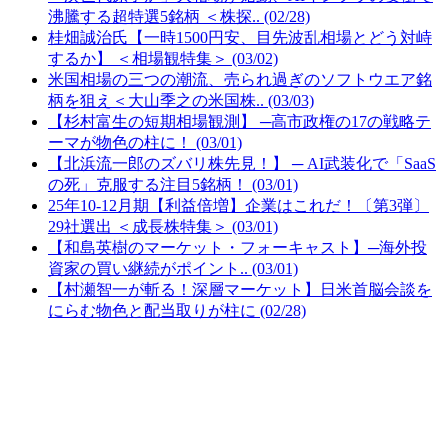
沸騰する超特選5銘柄 ＜株探.. (02/28)
桂畑誠治氏【一時1500円安、目先波乱相場とどう対峙
するか】 ＜相場観特集＞ (03/02)
米国相場の三つの潮流、売られ過ぎのソフトウエア銘
柄を狙え＜大山季之の米国株.. (03/03)
【杉村富生の短期相場観測】 ─高市政権の17の戦略テ
ーマが物色の柱に！ (03/01)
【北浜流一郎のズバリ株先見！】 ─ AI武装化で「SaaS
の死」克服する注目5銘柄！ (03/01)
25年10-12月期【利益倍増】企業はこれだ！〔第3弾〕
29社選出 ＜成長株特集＞ (03/01)
【和島英樹のマーケット・フォーキャスト】─海外投
資家の買い継続がポイント.. (03/01)
【村瀬智一が斬る！深層マーケット】日米首脳会談を
にらむ物色と配当取りが柱に (02/28)