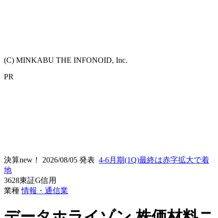
(C) MINKABU THE INFONOID, Inc.
PR
決算new！
2026/08/05 発表
4-6月期(1Q)最終は赤字拡大で着
地
3628
東証G
信用
業種
情報・通信業
データホライゾン
株価材料ニ