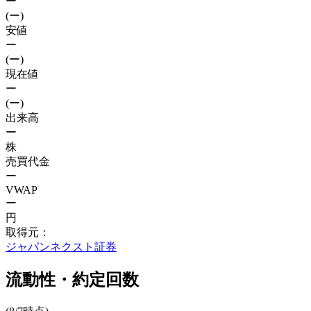
ー
(ー)
安値
ー
(ー)
現在値
ー
(ー)
出来高
ー
株
売買代金
ー
VWAP
ー
円
取得元：
ジャパンネクスト証券
流動性・約定回数