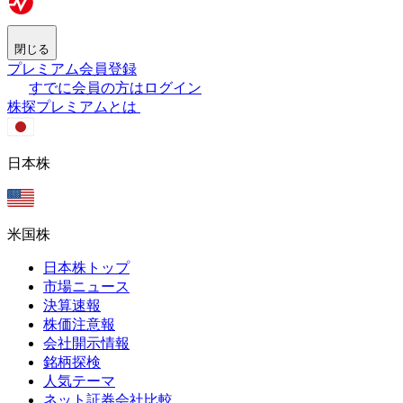
閉じる
プレミアム会員登録
すでに会員の方はログイン
株探プレミアムとは
日本株
米国株
日本株トップ
市場ニュース
決算速報
株価注意報
会社開示情報
銘柄探検
人気テーマ
ネット証券会社比較