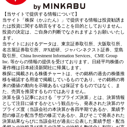
【当サイトで提供する情報について】
当サイト「株探（かぶたん）」で提供する情報は投資勧誘ま
たは投資に関する助言をすることを目的としておりません。
投資の決定は、ご自身の判断でなされますようお願いいたし
ます。
当サイトにおけるデータは、東京証券取引所、大阪取引所、
名古屋証券取引所、JPX総研、ジャパンネクスト証券、堂島
取引所、China Investment Information Services、CME Group
Inc. 等からの情報の提供を受けております。日経平均株価の
著作権は日本経済新聞社に帰属します。
株探に掲載される株価チャートは、その銘柄の過去の株価推
移を確認する用途で掲載しているものであり、その銘柄の将
来の価値の動向を示唆あるいは保証するものではなく、ま
た、売買を推奨するものではありません。
決算を扱う記事における「サプライズ決算」とは、決算情報
として注目に値するかという観点から、発表された決算のサ
プライズ度（当該会社の本決算か各四半期であるか、業績予
想の修正か配当予想の修正であるか、及びそこで発表された
決算結果ならびに当該会社が過去に公表した業績予想・配当