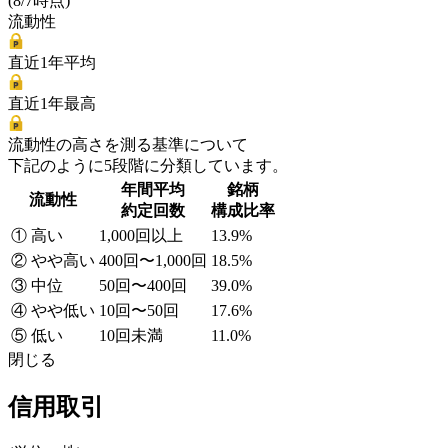
(8/7時点)
流動性
直近1年平均
直近1年最高
流動性の高さを測る基準について
下記のように5段階に分類しています。
年間平均
銘柄
流動性
約定回数
構成比率
① 高い
1,000回以上
13.9%
② やや高い
400回〜1,000回
18.5%
③ 中位
50回〜400回
39.0%
④ やや低い
10回〜50回
17.6%
⑤ 低い
10回未満
11.0%
閉じる
信用取引