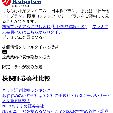
こちらは株探プレミアム 「
日本株プラン
」 または 「
日米セ
ットプラン
」
限定コンテンツ
です。プランをご契約して見
ることができます。
株探プレミアムに申し込む
(初回無料体験付き)
プレミア
ム会員の方はこちらからログイン
プレミアム会員になると...
株価情報をリアルタイムで提供
企業業績の表示期数を拡大
限定コラムが読み放題
株探証券会社比較
ネット証券比較ランキング
おすすめの証券会社は？各社の手数料・取引ツールやサービ
スを徹底比較！
NISAおすすめ証券会社
NISA(ニーサ)を始めるならどこ？NISAおすすめ銘柄・証券