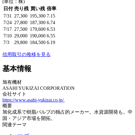
(単位：株)
日付
売り残
買い残
倍率
7/31
27,300
195,300
7.15
7/24
27,800
187,300
6.74
7/17
27,500
179,600
6.53
7/10
29,000
190,000
6.55
7/3
29,800
184,500
6.19
信用取引の推移を見る
基本情報
旭有機材
ASAHI YUKIZAI CORPORATION
会社サイト
https://www.asahi-yukizai.co.jp/
概要
旭化成系で樹脂バルブの独占的メーカー。水資源開発も。中
国・アジア市場を開拓。
関連テーマ