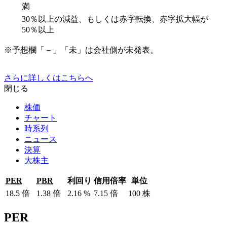
満
30％以上の減益、もしくは赤字転換、赤字拡大幅が
50％以上
※予想欄「－」「未」は会社側が未発表。
さらに詳しくはこちらへ
閉じる
株価
チャート
時系列
ニュース
決算
大株主
PER
PBR
利回り
信用倍率
単位
18.5
倍
1.38
倍
2.16
%
7.15
倍
100
株
PER