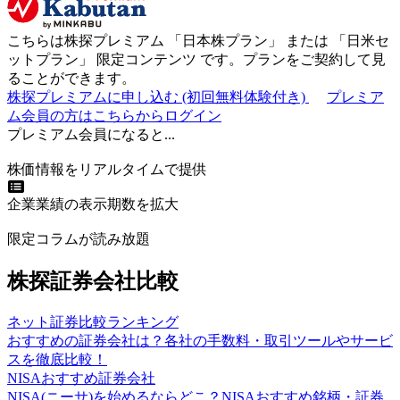
こちらは株探プレミアム 「
日本株プラン
」 または 「
日米セ
ットプラン
」
限定コンテンツ
です。プランをご契約して見
ることができます。
株探プレミアムに申し込む
(初回無料体験付き)
プレミア
ム会員の方はこちらからログイン
プレミアム会員になると...
株価情報をリアルタイムで提供
企業業績の表示期数を拡大
限定コラムが読み放題
株探証券会社比較
ネット証券比較ランキング
おすすめの証券会社は？各社の手数料・取引ツールやサービ
スを徹底比較！
NISAおすすめ証券会社
NISA(ニーサ)を始めるならどこ？NISAおすすめ銘柄・証券