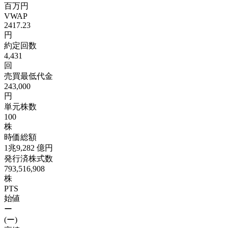
百万円
VWAP
2417.23
円
約定回数
4,431
回
売買最低代金
243,000
円
単元株数
100
株
時価総額
1兆9,282
億円
発行済株式数
793,516,908
株
PTS
始値
ー
(ー)