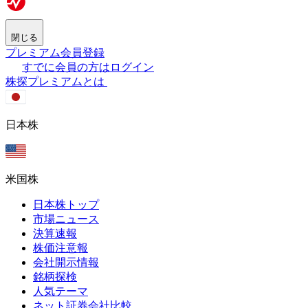
閉じる
プレミアム会員登録
すでに会員の方はログイン
株探プレミアムとは
日本株
米国株
日本株トップ
市場ニュース
決算速報
株価注意報
会社開示情報
銘柄探検
人気テーマ
ネット証券会社比較