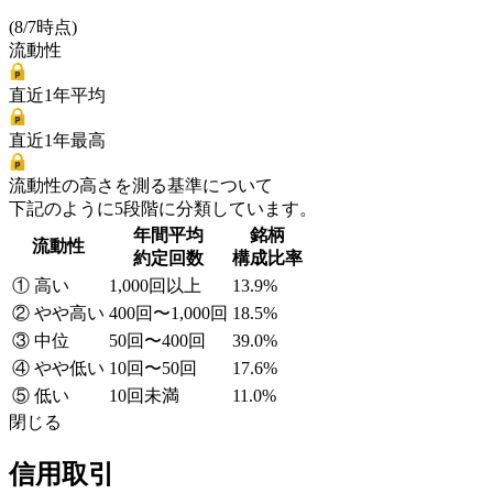
(8/7時点)
流動性
直近1年平均
直近1年最高
流動性の高さを測る基準について
下記のように5段階に分類しています。
年間平均
銘柄
流動性
約定回数
構成比率
① 高い
1,000回以上
13.9%
② やや高い
400回〜1,000回
18.5%
③ 中位
50回〜400回
39.0%
④ やや低い
10回〜50回
17.6%
⑤ 低い
10回未満
11.0%
閉じる
信用取引