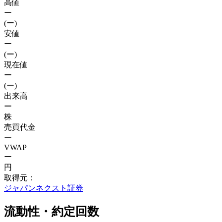
高値
ー
(ー)
安値
ー
(ー)
現在値
ー
(ー)
出来高
ー
株
売買代金
ー
VWAP
ー
円
取得元：
ジャパンネクスト証券
流動性・約定回数