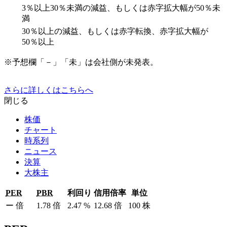
3％以上30％未満の減益、もしくは赤字拡大幅が50％未
満
30％以上の減益、もしくは赤字転換、赤字拡大幅が
50％以上
※予想欄「－」「未」は会社側が未発表。
さらに詳しくはこちらへ
閉じる
株価
チャート
時系列
ニュース
決算
大株主
PER
PBR
利回り
信用倍率
単位
ー
倍
1.78
倍
2.47
%
12.68
倍
100
株