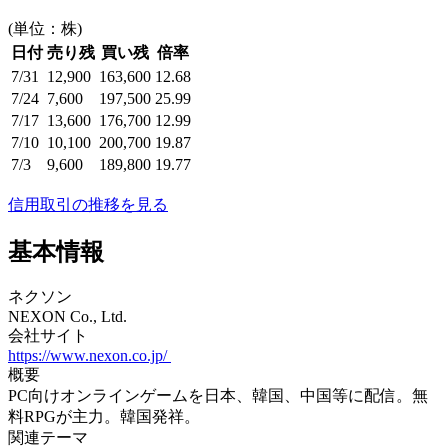
(単位：株)
日付
売り残
買い残
倍率
7/31
12,900
163,600
12.68
7/24
7,600
197,500
25.99
7/17
13,600
176,700
12.99
7/10
10,100
200,700
19.87
7/3
9,600
189,800
19.77
信用取引の推移を見る
基本情報
ネクソン
NEXON Co., Ltd.
会社サイト
https://www.nexon.co.jp/
概要
PC向けオンラインゲームを日本、韓国、中国等に配信。無
料RPGが主力。韓国発祥。
関連テーマ