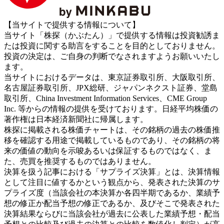
【当サイトで提供する情報について】
当サイト「株探（かぶたん）」で提供する情報は投資勧誘ま
たは投資に関する助言をすることを目的としておりません。
投資の決定は、ご自身の判断でなされますようお願いいたし
ます。
当サイトにおけるデータは、東京証券取引所、大阪取引所、
名古屋証券取引所、JPX総研、ジャパンネクスト証券、堂島
取引所、China Investment Information Services、CME Group
Inc. 等からの情報の提供を受けております。日経平均株価の
著作権は日本経済新聞社に帰属します。
株探に掲載される株価チャートは、その銘柄の過去の株価推
移を確認する用途で掲載しているものであり、その銘柄の将
来の価値の動向を示唆あるいは保証するものではなく、ま
た、売買を推奨するものではありません。
決算を扱う記事における「サプライズ決算」とは、決算情報
として注目に値するかという観点から、発表された決算のサ
プライズ度（当該会社の本決算か各四半期であるか、業績予
想の修正か配当予想の修正であるか、及びそこで発表された
決算結果ならびに当該会社が過去に公表した業績予想・配当