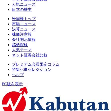
人気ニュース
日本の株主
米国株トップ
市場ニュース
決算ニュース
株価注意報
会社開示情報
銘柄探検
人気テーマ
ネット証券会社比較
プレミアム会員限定コラム
特集記事セレクション
ヘルプ
PC版を表示