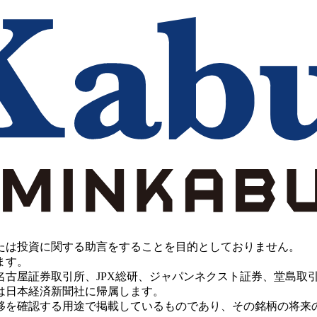
たは投資に関する助言をすることを目的としておりません。
ます。
PX総研、ジャパンネクスト証券、堂島取引所、China Investment 
は日本経済新聞社に帰属します。
移を確認する用途で掲載しているものであり、その銘柄の将来