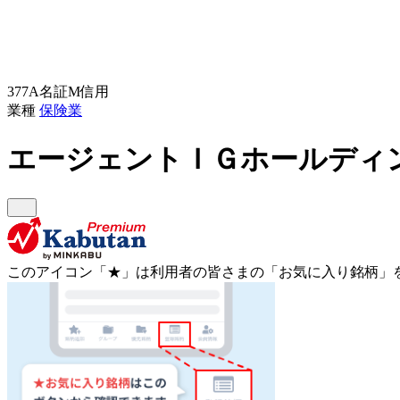
377A
名証M
信用
業種
保険業
エージェントＩＧホールディ
このアイコン
「★」
は利用者の皆さまの
「お気に入り銘柄」