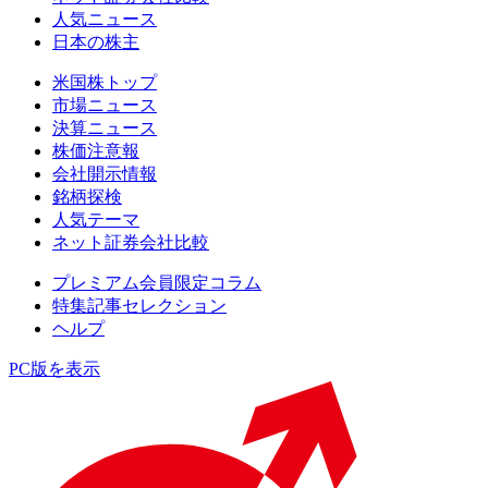
人気ニュース
日本の株主
米国株トップ
市場ニュース
決算ニュース
株価注意報
会社開示情報
銘柄探検
人気テーマ
ネット証券会社比較
プレミアム会員限定コラム
特集記事セレクション
ヘルプ
PC版を表示