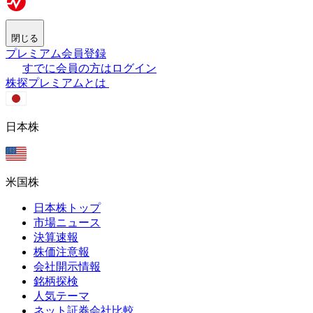
閉じる
プレミアム会員登録
すでに会員の方はログイン
株探プレミアムとは
日本株
米国株
日本株トップ
市場ニュース
決算速報
株価注意報
会社開示情報
銘柄探検
人気テーマ
ネット証券会社比較