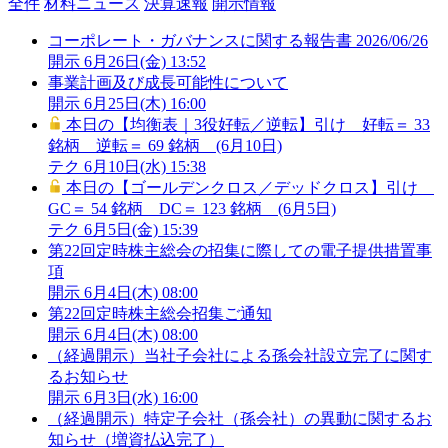
全件
材料ニュース
決算速報
開示情報
コーポレート・ガバナンスに関する報告書 2026/06/26
開示
6月26日(金) 13:52
事業計画及び成長可能性について
開示
6月25日(木) 16:00
本日の【均衡表｜3役好転／逆転】引け 好転＝ 33
銘柄 逆転＝ 69 銘柄 (6月10日)
テク
6月10日(水) 15:38
本日の【ゴールデンクロス／デッドクロス】引け
GC＝ 54 銘柄 DC＝ 123 銘柄 (6月5日)
テク
6月5日(金) 15:39
第22回定時株主総会の招集に際しての電子提供措置事
項
開示
6月4日(木) 08:00
第22回定時株主総会招集ご通知
開示
6月4日(木) 08:00
（経過開示）当社子会社による孫会社設立完了に関す
るお知らせ
開示
6月3日(水) 16:00
（経過開示）特定子会社（孫会社）の異動に関するお
知らせ（増資払込完了）