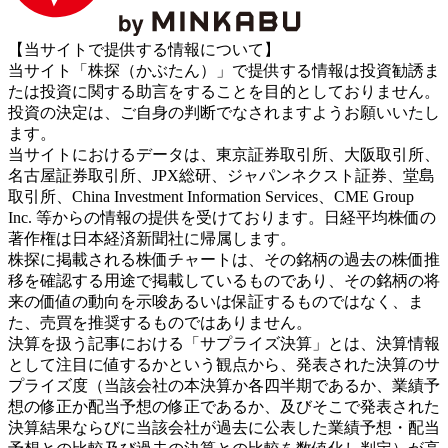
【当サイトで提供する情報について】
当サイト「株探（かぶたん）」で提供する情報は投資勧誘ま
たは投資に関する助言をすることを目的としておりません。
投資の決定は、ご自身の判断でなされますようお願いいたし
ます。
当サイトにおけるデータは、東京証券取引所、大阪取引所、
名古屋証券取引所、JPX総研、ジャパンネクスト証券、堂島
取引所、China Investment Information Services、CME Group
Inc. 等からの情報の提供を受けております。日経平均株価の
著作権は日本経済新聞社に帰属します。
株探に掲載される株価チャートは、その銘柄の過去の株価推
移を確認する用途で掲載しているものであり、その銘柄の将
来の価値の動向を示唆あるいは保証するものではなく、ま
た、売買を推奨するものではありません。
決算を扱う記事における「サプライズ決算」とは、決算情報
として注目に値するかという観点から、発表された決算のサ
プライズ度（当該会社の本決算か各四半期であるか、業績予
想の修正か配当予想の修正であるか、及びそこで発表された
決算結果ならびに当該会社が過去に公表した業績予想・配当