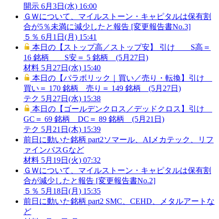
開示
6月3日(水) 16:00
ＧＷについて、マイルストーン・キャピタルは保有割
合が5％未満に減少したと報告 [変更報告書No.3]
５％
6月1日(月) 15:41
本日の【ストップ高／ストップ安】 引け S高＝
16 銘柄 S安＝ 5 銘柄 (5月27日)
材料
5月27日(水) 15:40
本日の【パラボリック｜買い／売り・転換】引け
買い＝ 170 銘柄 売り＝ 149 銘柄 (5月27日)
テク
5月27日(水) 15:38
本日の【ゴールデンクロス／デッドクロス】引け
GC＝ 69 銘柄 DC＝ 89 銘柄 (5月21日)
テク
5月21日(木) 15:39
前日に動いた銘柄 part2ソマール、AIメカテック、リフ
ァインバスGなど
材料
5月19日(火) 07:32
ＧＷについて、マイルストーン・キャピタルは保有割
合が減少したと報告 [変更報告書No.2]
５％
5月18日(月) 15:35
前日に動いた銘柄 part2 SMC、CEHD、メタルアートな
ど