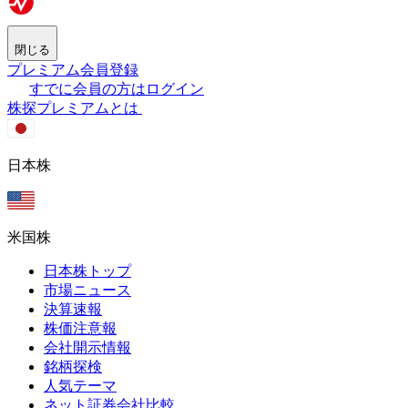
閉じる
プレミアム会員登録
すでに会員の方はログイン
株探プレミアムとは
日本株
米国株
日本株トップ
市場ニュース
決算速報
株価注意報
会社開示情報
銘柄探検
人気テーマ
ネット証券会社比較