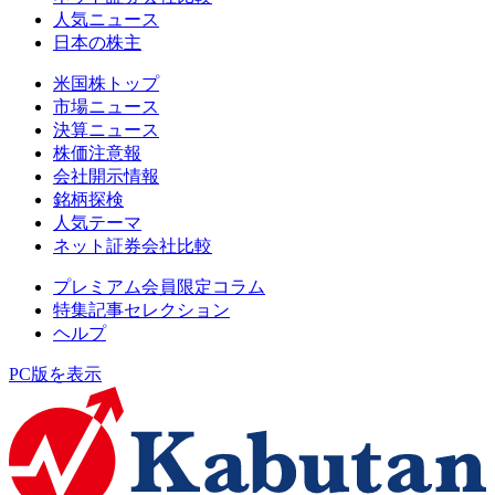
人気ニュース
日本の株主
米国株トップ
市場ニュース
決算ニュース
株価注意報
会社開示情報
銘柄探検
人気テーマ
ネット証券会社比較
プレミアム会員限定コラム
特集記事セレクション
ヘルプ
PC版を表示