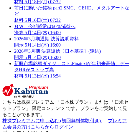
材料
5月18日(月) 07:32
前日に動いた銘柄 part2 SMC、CEHD、メタルアートな
ど
材料
5月16日(土) 07:32
ＧＷ、今期経常は60％減益へ
決算
5月14日(木) 16:00
2026年3月期通期 決算説明資料
開示
5月14日(木) 16:00
2026年3月期 決算短信〔日本基準〕(連結)
開示
5月14日(木) 16:00
新興市場銘柄ダイジェスト:Finatextが年初来高値、デー
タHRがストップ高
材料
5月13日(水) 15:54
こちらは株探プレミアム 「
日本株プラン
」 または 「
日米セ
ットプラン
」
限定コンテンツ
です。プランをご契約して見
ることができます。
株探プレミアムに申し込む
(初回無料体験付き)
プレミア
ム会員の方はこちらからログイン