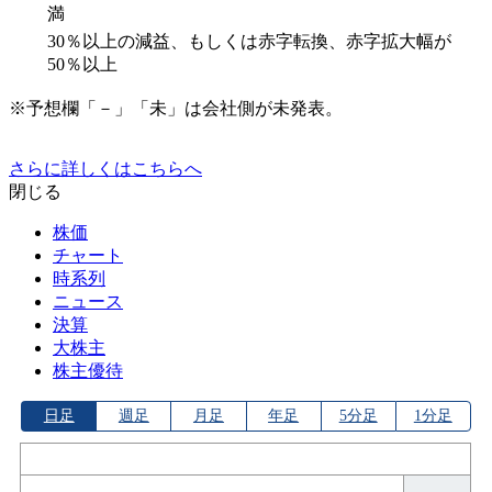
満
30％以上の減益、もしくは赤字転換、赤字拡大幅が
50％以上
※予想欄「－」「未」は会社側が未発表。
さらに詳しくはこちらへ
閉じる
株価
チャート
時系列
ニュース
決算
大株主
株主優待
日足
週足
月足
年足
5分足
1分足