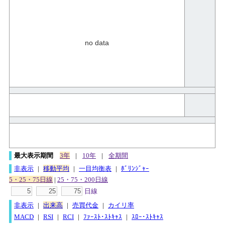
no data
最大表示期間
3年
|
10年
|
全期間
非表示
|
移動平均
|
一目均衡表
|
ﾎﾞﾘﾝｼﾞｬｰ
5・25・75日線
|
25・75・200日線
日線
非表示
|
出来高
|
売買代金
|
カイリ率
MACD
|
RSI
|
RCI
|
ﾌｧｰｽﾄ･ｽﾄｷｬｽ
|
ｽﾛｰ･ｽﾄｷｬｽ