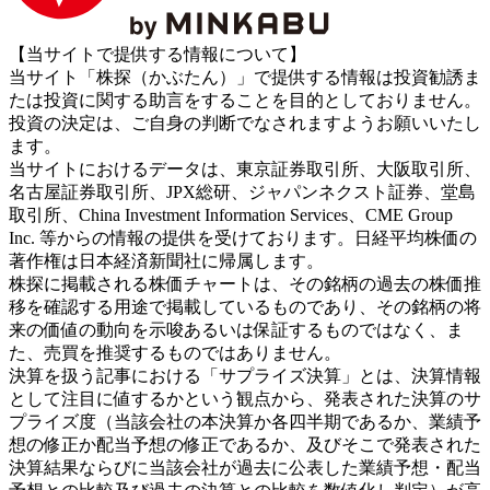
【当サイトで提供する情報について】
当サイト「株探（かぶたん）」で提供する情報は投資勧誘ま
たは投資に関する助言をすることを目的としておりません。
投資の決定は、ご自身の判断でなされますようお願いいたし
ます。
当サイトにおけるデータは、東京証券取引所、大阪取引所、
名古屋証券取引所、JPX総研、ジャパンネクスト証券、堂島
取引所、China Investment Information Services、CME Group
Inc. 等からの情報の提供を受けております。日経平均株価の
著作権は日本経済新聞社に帰属します。
株探に掲載される株価チャートは、その銘柄の過去の株価推
移を確認する用途で掲載しているものであり、その銘柄の将
来の価値の動向を示唆あるいは保証するものではなく、ま
た、売買を推奨するものではありません。
決算を扱う記事における「サプライズ決算」とは、決算情報
として注目に値するかという観点から、発表された決算のサ
プライズ度（当該会社の本決算か各四半期であるか、業績予
想の修正か配当予想の修正であるか、及びそこで発表された
決算結果ならびに当該会社が過去に公表した業績予想・配当