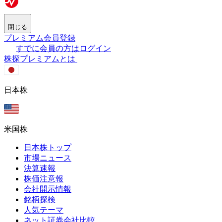
閉じる
プレミアム会員登録
すでに会員の方はログイン
株探プレミアムとは
日本株
米国株
日本株トップ
市場ニュース
決算速報
株価注意報
会社開示情報
銘柄探検
人気テーマ
ネット証券会社比較