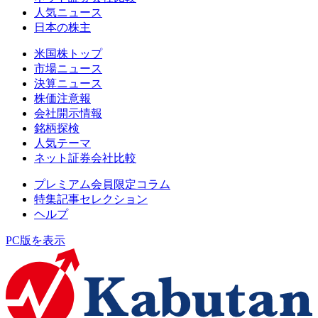
人気ニュース
日本の株主
米国株トップ
市場ニュース
決算ニュース
株価注意報
会社開示情報
銘柄探検
人気テーマ
ネット証券会社比較
プレミアム会員限定コラム
特集記事セレクション
ヘルプ
PC版を表示