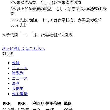
3％未満の増益、もしくは3％未満の減益
3％以上30％未満の減益、もしくは赤字拡大幅が50％未
満
30％以上の減益、もしくは赤字転換、赤字拡大幅が
50％以上
※予想欄「－」「未」は会社側が未発表。
さらに詳しくはこちらへ
閉じる
株価
チャート
時系列
ニュース
決算
大株主
株主優待
PER
PBR
利回り
信用倍率
単位
22.9
倍
1.79
倍
ー
%
ー
倍
100
株