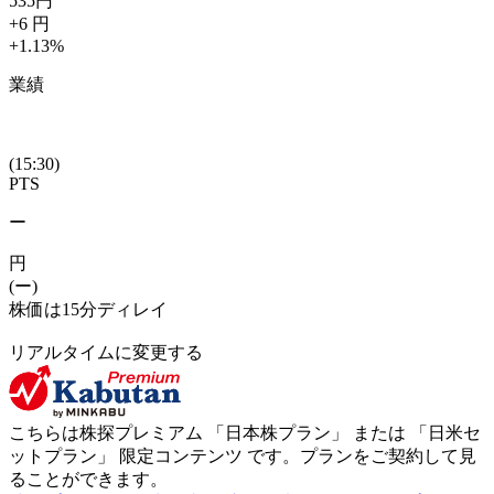
535
円
+6
円
+1.13
%
業績
(15:30)
PTS
ー
円
(ー)
株価は15分ディレイ
リアルタイムに変更する
こちらは株探プレミアム 「
日本株プラン
」 または 「
日米セ
ットプラン
」
限定コンテンツ
です。プランをご契約して見
ることができます。