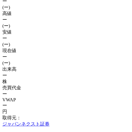
ー
(ー)
高値
ー
(ー)
安値
ー
(ー)
現在値
ー
(ー)
出来高
ー
株
売買代金
ー
VWAP
ー
円
取得元：
ジャパンネクスト証券