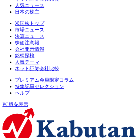
人気ニュース
日本の株主
米国株トップ
市場ニュース
決算ニュース
株価注意報
会社開示情報
銘柄探検
人気テーマ
ネット証券会社比較
プレミアム会員限定コラム
特集記事セレクション
ヘルプ
PC版を表示