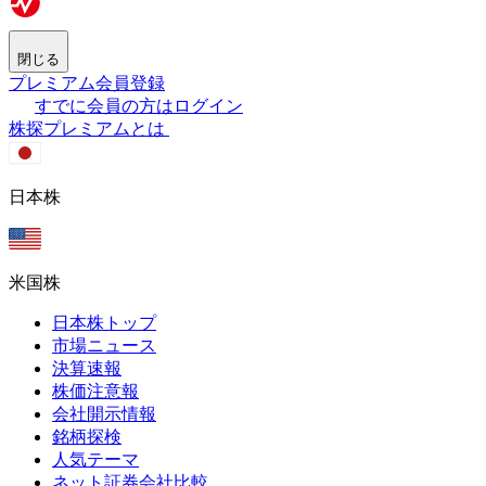
閉じる
プレミアム会員登録
すでに会員の方はログイン
株探プレミアムとは
日本株
米国株
日本株トップ
市場ニュース
決算速報
株価注意報
会社開示情報
銘柄探検
人気テーマ
ネット証券会社比較