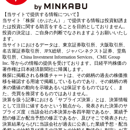
【当サイトで提供する情報について】
当サイト「株探（かぶたん）」で提供する情報は投資勧誘ま
たは投資に関する助言をすることを目的としておりません。
投資の決定は、ご自身の判断でなされますようお願いいたし
ます。
当サイトにおけるデータは、東京証券取引所、大阪取引所、
名古屋証券取引所、JPX総研、ジャパンネクスト証券、堂島
取引所、China Investment Information Services、CME Group
Inc. 等からの情報の提供を受けております。日経平均株価の
著作権は日本経済新聞社に帰属します。
株探に掲載される株価チャートは、その銘柄の過去の株価推
移を確認する用途で掲載しているものであり、その銘柄の将
来の価値の動向を示唆あるいは保証するものではなく、ま
た、売買を推奨するものではありません。
決算を扱う記事における「サプライズ決算」とは、決算情報
として注目に値するかという観点から、発表された決算のサ
プライズ度（当該会社の本決算か各四半期であるか、業績予
想の修正か配当予想の修正であるか、及びそこで発表された
決算結果ならびに当該会社が過去に公表した業績予想・配当