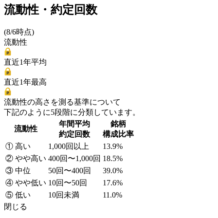
流動性・約定回数
(8/6時点)
流動性
直近1年平均
直近1年最高
流動性の高さを測る基準について
下記のように5段階に分類しています。
年間平均
銘柄
流動性
約定回数
構成比率
① 高い
1,000回以上
13.9%
② やや高い
400回〜1,000回
18.5%
③ 中位
50回〜400回
39.0%
④ やや低い
10回〜50回
17.6%
⑤ 低い
10回未満
11.0%
閉じる