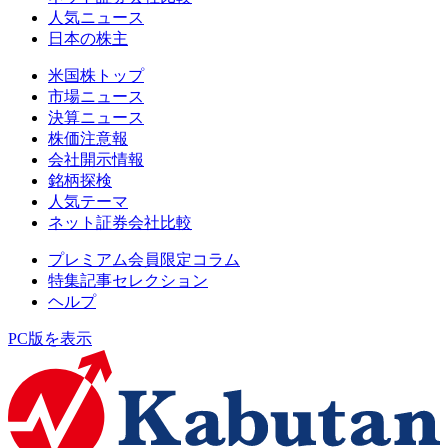
人気ニュース
日本の株主
米国株トップ
市場ニュース
決算ニュース
株価注意報
会社開示情報
銘柄探検
人気テーマ
ネット証券会社比較
プレミアム会員限定コラム
特集記事セレクション
ヘルプ
PC版を表示