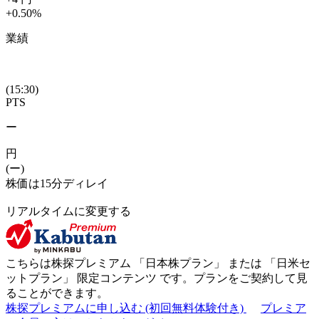
+0.50
%
業績
(15:30)
PTS
ー
円
(ー)
株価は15分ディレイ
リアルタイムに変更する
こちらは株探プレミアム 「
日本株プラン
」 または 「
日米セ
ットプラン
」
限定コンテンツ
です。プランをご契約して見
ることができます。
株探プレミアムに申し込む
(初回無料体験付き)
プレミア