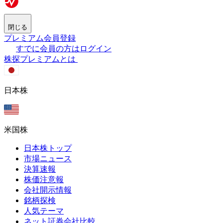
閉じる
プレミアム会員登録
すでに会員の方はログイン
株探プレミアムとは
日本株
米国株
日本株トップ
市場ニュース
決算速報
株価注意報
会社開示情報
銘柄探検
人気テーマ
ネット証券会社比較