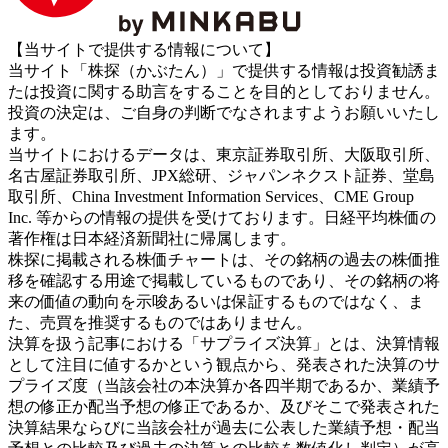
【当サイトで提供する情報について】
当サイト「株探（かぶたん）」で提供する情報は投資勧誘ま
たは投資に関する助言をすることを目的としておりません。
投資の決定は、ご自身の判断でなされますようお願いいたし
ます。
当サイトにおけるデータは、東京証券取引所、大阪取引所、
名古屋証券取引所、JPX総研、ジャパンネクスト証券、堂島
取引所、China Investment Information Services、CME Group
Inc. 等からの情報の提供を受けております。日経平均株価の
著作権は日本経済新聞社に帰属します。
株探に掲載される株価チャートは、その銘柄の過去の株価推
移を確認する用途で掲載しているものであり、その銘柄の将
来の価値の動向を示唆あるいは保証するものではなく、ま
た、売買を推奨するものではありません。
決算を扱う記事における「サプライズ決算」とは、決算情報
として注目に値するかという観点から、発表された決算のサ
プライズ度（当該会社の本決算か各四半期であるか、業績予
想の修正か配当予想の修正であるか、及びそこで発表された
決算結果ならびに当該会社が過去に公表した業績予想・配当