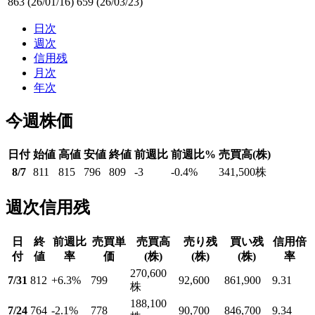
863
(26/01/16)
659
(26/03/23)
日次
週次
信用残
月次
年次
今週株価
日付
始値
高値
安値
終値
前週比
前週比%
売買高(株)
8/7
811
815
796
809
-3
-0.4
%
341,500
株
週次信用残
日
終
前週比
売買単
売買高
売り残
買い残
信用倍
付
値
率
価
(株)
(株)
(株)
率
270,600
7/31
812
+6.3
%
799
92,600
861,900
9.31
株
188,100
7/24
764
-2.1
%
778
90,700
846,700
9.34