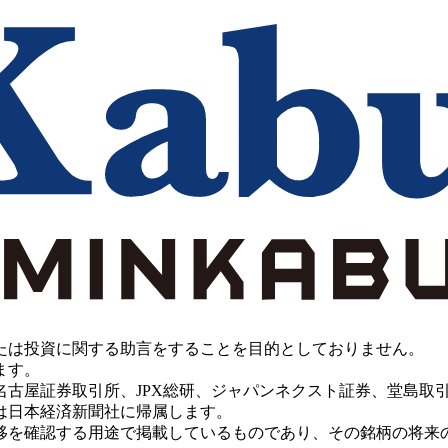
たは投資に関する助言をすることを目的としておりません。
ます。
PX総研、ジャパンネクスト証券、堂島取引所、China Investment 
は日本経済新聞社に帰属します。
移を確認する用途で掲載しているものであり、その銘柄の将来