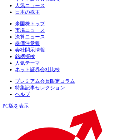
人気ニュース
日本の株主
米国株トップ
市場ニュース
決算ニュース
株価注意報
会社開示情報
銘柄探検
人気テーマ
ネット証券会社比較
プレミアム会員限定コラム
特集記事セレクション
ヘルプ
PC版を表示