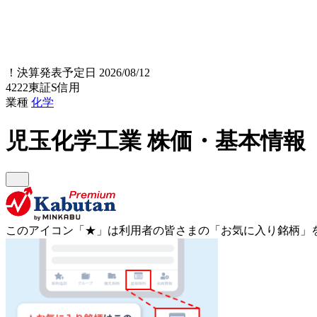
！
決算発表予定日 2026/08/12
4222
東証S
信用
業種
化学
児玉化学工業
株価・基本情報
このアイコン
「★」
は利用者の皆さまの
「お気に入り銘柄」