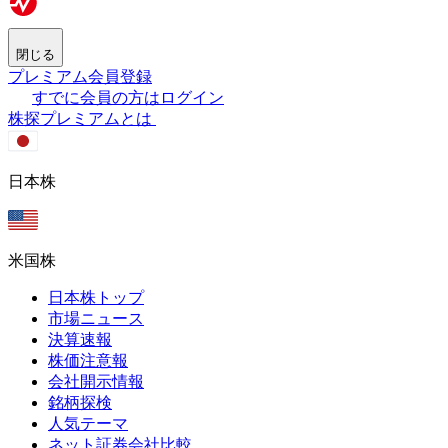
閉じる
プレミアム会員登録
すでに会員の方はログイン
株探プレミアムとは
日本株
米国株
日本株トップ
市場ニュース
決算速報
株価注意報
会社開示情報
銘柄探検
人気テーマ
ネット証券会社比較